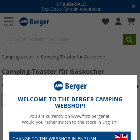
-20% auf Kleidung und Schuhe
Mit dem Aktionscode
20SSV
Campingtoaster
Camping-Toaster für Gaskocher
Camping-Toaster für Gaskocher
(47)
Art.-Nr.: 470510
WELCOME TO THE BERGER CAMPING
%
WEBSHOP!
You are currently on www.fritz-berger.at.
Would you rather switch to the store in English?
CHANGE TO THE WEBSHOP IN ENGLISH