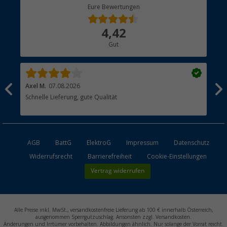
Berger Bewusst
Eure Bewertungen
Bestellstatus
Über uns
4,42
Hauptkatalog
Gut
Händler werden
Axel M.
07.08.2026
Mar
Schnelle Lieferung, gute Qualität
Das
AGB
BattG
ElektroG
Impressum
Datenschutz
Widerrufsrecht
Barrierefreiheit
Cookie-Einstellungen
Vertrag widerrufen
Alle Preise inkl. MwSt., versandkostenfreie Lieferung ab 100 € innerhalb Österreich,
ausgenommen Sperrgutzuschlag. Ansonsten zzgl. Versandkosten.
Änderungen und Irrtümer vorbehalten. Abbildungen ähnlich. Nur solange der Vorrat reicht.