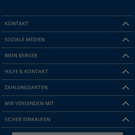
KONTAKT
SOZIALE MEDIEN
Du hast eine Frage?
MEIN BERGER
Filiale finden
HILFE & KONTAKT
Vorteilskarte
Blog
ZAHLUNGSARTEN
FAQ & Kontakt
Produkttester
Versandinformationen
WIR VERSENDEN MIT
Jobs & Karriere
Click & Collect
SICHER EINKAUFEN
Geschenkgutschein
Rücksendung