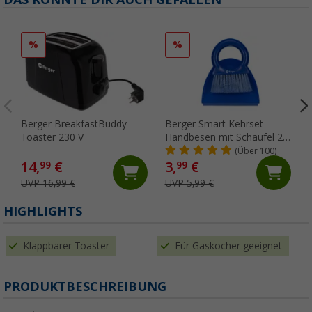
%
%
Berger BreakfastBuddy
Berger Smart Kehrset
Toaster 230 V
Handbesen mit Schaufel 2-
tlg.
(Über 100)
14,
€
3,
€
99
99
UVP 16,99 €
UVP 5,99 €
HIGHLIGHTS
Klappbarer Toaster
Für Gaskocher geeignet
PRODUKTBESCHREIBUNG