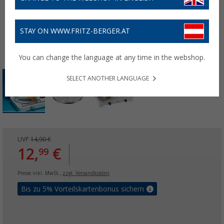
STAY ON WWW.FRITZ-BERGER.AT
You can change the language at any time in the webshop.
SELECT ANOTHER LANGUAGE
UVP
14,90 €
12,
€
99
Preise inkl. MwSt.,
zzgl. Versandkosten
Bis zu 5% Vorteilskartenbonus sichern