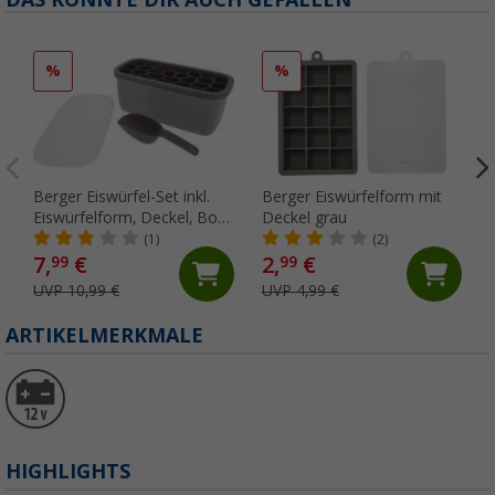
%
%
Berger Eiswürfel-Set inkl.
Berger Eiswürfelform mit
Eiswürfelform, Deckel, Box
Deckel grau
und Eisschaufel grau
(1)
(2)
7,
€
2,
€
99
99
UVP 10,99 €
UVP 4,99 €
ARTIKELMERKMALE
HIGHLIGHTS