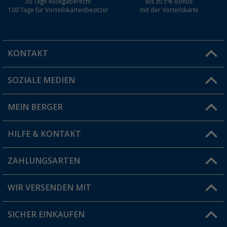
30 Tage Rückgaberecht
Bis zu 5% Bonus
100 Tage für Vorteilskartenbesitzer
mit der Vorteilskarte
KONTAKT
SOZIALE MEDIEN
Du hast eine Frage?
MEIN BERGER
Filiale finden
HILFE & KONTAKT
Vorteilskarte
Blog
ZAHLUNGSARTEN
FAQ & Kontakt
Produkttester
Versandinformationen
WIR VERSENDEN MIT
Jobs & Karriere
Click & Collect
SICHER EINKAUFEN
Geschenkgutschein