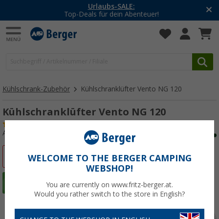
-20% auf Kleidung und Schuhe
Mit dem Aktionscode
20SSV
Kühlschrank-Zubehör
Kühlschranklüfter Vento NG 120
Kühlschranklüfter Vento NG 120
(57)
Art.-Nr.: 272140
%
WELCOME TO THE BERGER CAMPING
WEBSHOP!
You are currently on www.fritz-berger.at.
Would you rather switch to the store in English?