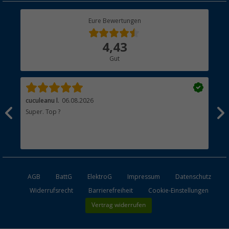
Rücksendung
Berger Bewusst
Eure Bewertungen
Bestellstatus
Über uns
4,43
Hauptkatalog
Gut
Händler werden
cuculeanu l.
06.08.2026
Bär
Super. Top ?
Seh
Sta
AGB
BattG
ElektroG
Impressum
Datenschutz
Widerrufsrecht
Barrierefreiheit
Cookie-Einstellungen
Vertrag widerrufen