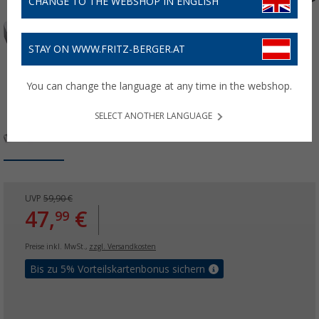
CHANGE TO THE WEBSHOP IN ENGLISH
STAY ON WWW.FRITZ-BERGER.AT
You can change the language at any time in the webshop.
SELECT ANOTHER LANGUAGE
UVP
59,90 €
47,
€
99
Preise inkl. MwSt.,
zzgl. Versandkosten
Bis zu 5% Vorteilskartenbonus sichern