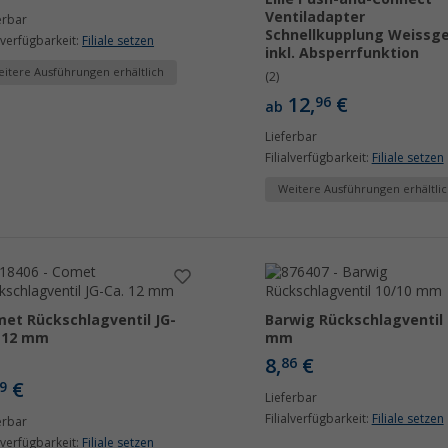
Ventiladapter
erbar
Schnellkupplung Weissge
alverfügbarkeit:
Filiale setzen
inkl. Absperrfunktion
itere Ausführungen erhältlich
(2)
12,
€
96
ab
Lieferbar
Filialverfügbarkeit:
Filiale setzen
Weitere Ausführungen erhältlic
et Rückschlagventil JG-
Barwig Rückschlagventil 
 12 mm
mm
8,
€
86
€
9
Lieferbar
Filialverfügbarkeit:
Filiale setzen
erbar
alverfügbarkeit:
Filiale setzen