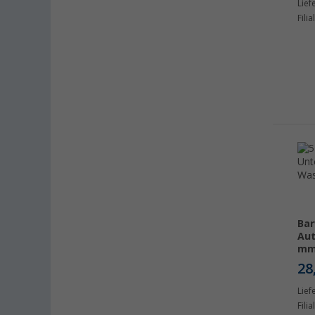
Lief
Kiel (10)
Fili
Klagenfurt (10)
Klettgau / Erzingen (12)
Kolbermoor (9)
Leipzig - Wiedemar (12)
Leverkusen (10)
Linz/Traun (AT) (10)
Losheim (8)
Lyon (FR) (9)
Magdeburg (12)
Moormerland (10)
Bar
Möser (12)
Au
m
Mülheim an der Ruhr (9)
28
Mülheim-Kärlich (11)
Lief
Neu-Ulm (12)
Fili
Neuenburg am Rhein (13)