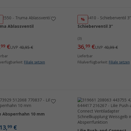
%
%
ma Ablassventil
Schieberventil 3”
(3)
,
€
36,
€
99
99
UVP
40,95 €
UVP
40,99 €
erbar
Lieferbar
alverfügbarkeit:
Filiale setzen
Filialverfügbarkeit:
Filiale setzen
ie Absperrhahn 10 mm
13,
€
99
Lilie Push-and-Connect