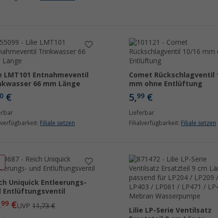
ie LMT101 Entnahmeventil
Comet Rückschlagventil 
nkwasser 66 mm Länge
mm ohne Entlüftung
€
5,
€
0
99
erbar
Lieferbar
alverfügbarkeit:
Filiale setzen
Filialverfügbarkeit:
Filiale setzen
%
ch Uniquick Entleerungs-
 Entlüftungsventil
,
€
99
UVP
11,73 €
Lilie LP-Serie Ventilsatz