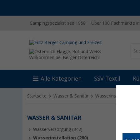
-20% auf Kleidung und Schuhe
Mit dem Aktionscode
20SSV
Campingspezialist seit 1958
Über 100 Fachmärkte in
Willkommen bei Berger Österreich!
Alle Kategorien
SSV Textil
Kü
Startseite
Wasser & Sanitär
Wasserinstallation
WASSER & SANITÄR
VENT
Wasserversorgung (342)
Ventile
den rich
Wasserinstallation (280)