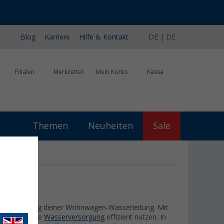
Urlaubs-SALE:
Top-Deals für dein Abenteuer!
Blog
Karriere
Hilfe & Kontakt
DE | DE
Filialen
Merkzettel
Mein Konto
Kassa
Themen
Neuheiten
Sale
nd Regulierung deiner Wohnwagen-Wasserleitung. Mit
dern und deine
Wasserversorgung
effizient nutzen. In