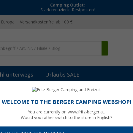
Camping Outlet:
Stark reduzierte Restposten!
 Europa
Versandkostenfrei ab 100 €
hl unterwegs
Urlaubs SALE
Ventile & Absperrhähne
(42)
WELCOME TO THE BERGER CAMPING WEBSHOP!
ILE & ABSPERRHÄHNE
You are currently on www.fritz-berger.at.
Would you rather switch to the store in English?
 und Absperrhähne
sind entscheidende Elemente für die Kontrolle u
tigen Produkten kannst du den Wasserfluss steuern, Leckagen verhin