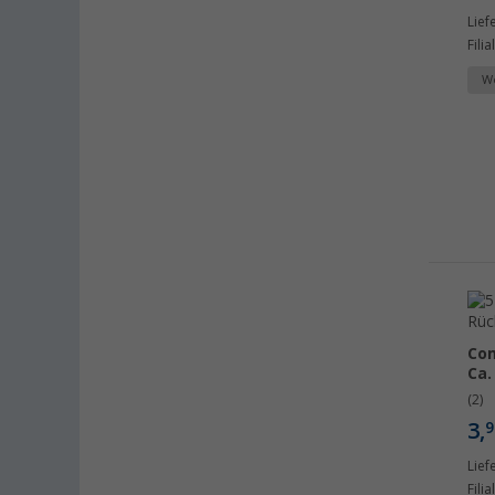
Lief
Buchholz (11)
Fili
Chartres (FR) (4)
We
Coburg / Dörfles-Esbach (7)
Cottbus (10)
Cuxhaven (8)
Deggendorf (11)
Dettingen unter Teck (10)
Dornbirn (AT) (7)
Eisenach (6)
Ellingen (7)
Erfurt (10)
Com
Eriskirch (11)
Ca.
Frankfurt am Main (12)
(2)
3,
9
Freiburg (11)
Fulda (6)
Lief
Fili
Gera (10)