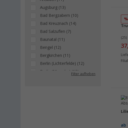
Augsburg (13)
Bad Bergzabern (10)
Bad Kreuznach (14)
Tru
Bad Salzuflen (7)
(25)
Baunatal (11)
37
Bengel (12)
Lief
Bergkirchen (11)
Fili
Berlin (Lichterfelde) (12)
Berlin (Marzahn) (12)
Filter aufheben
Berlin (Tegel) (13)
Bielefeld (12)
Bindlach (11)
Bischofsheim (10)
Bocholt (10)
Lil
Bordeaux (FR) (8)
ab
Braunschweig (11)