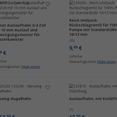
Reich UniQuick
Rückschlagventil für TW
et Auslaufhahn 3/4 Zoll
Pumpe mit Standardtülle
 10 mm Auslauf und
10/12 mm
estigungsmutter für
serkanister
(35)
9,
€
99
€
9
Lieferbar
erbar
Filialverfügbarkeit:
Filiale setzen
alverfügbarkeit:
Filiale setzen
ssing-Kugelhahn
Auslaufhahn, mit Entlüf
(7)
50
50