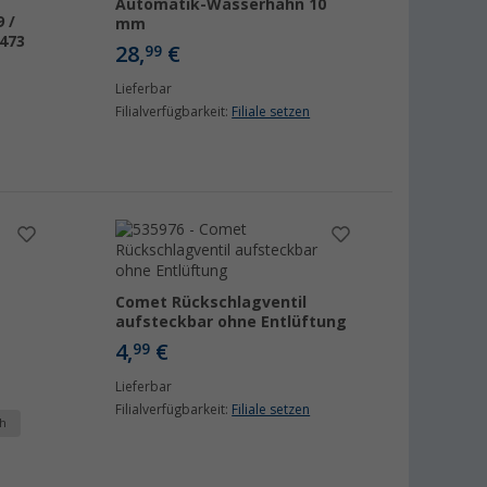
Automatik-Wasserhahn 10
 /
mm
P473
28,
€
99
Lieferbar
Filialverfügbarkeit:
Filiale setzen
Comet Rückschlagventil
aufsteckbar ohne Entlüftung
4,
€
99
Lieferbar
Filialverfügbarkeit:
Filiale setzen
h