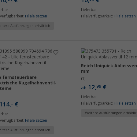
10,
€
10,
€
erbar
Lieferbar
alverfügbarkeit:
Filiale setzen
Filialverfügbarkeit:
Filiale setzen
itere Ausführungen erhältlich
Reich Uniquick Ablassvent
mm
ie fernsteuerbare
(1)
ktrische Kugelhahnventil-
12,
€
99
ab
steme
Lieferbar
114,- €
Filialverfügbarkeit:
Filiale setzen
Weitere Ausführungen erhältlic
erbar
alverfügbarkeit:
Filiale setzen
itere Ausführungen erhältlich