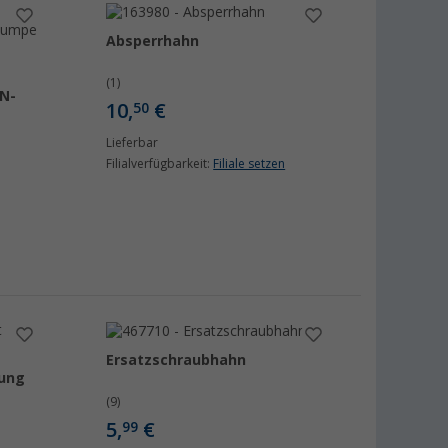
Absperrhahn
(1)
IN-
10,
€
50
Lieferbar
Filialverfügbarkeit:
Filiale setzen
Ersatzschraubhahn
tung
(9)
5,
€
99