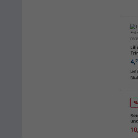
Gießen (9)
Grafenau (11)
Göttingen (9)
Gütersloh (9)
Hamburg (12)
Lil
Hannover (10)
Tri
Heide (9)
4,
2
Heidelberg (10)
Lief
Heiligenhafen (11)
Fili
Heiligenzimmern (12)
Herten (9)
Hooksiel (6)
Isny im Allgäu (11)
Rei
Kaiserslautern (12)
und
10
Kerpen (10)
Kesselsdorf (10)