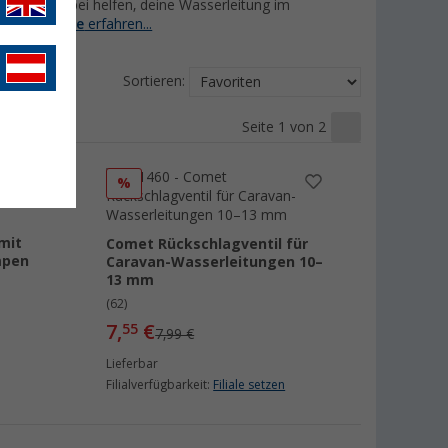
e
, die dir dabei helfen, deine Wasserleitung im
Absperrhähne
erfahren...
Sortieren:
Seite 1 von 2
%
mit
Comet Rückschlagventil für
mpen
Caravan-Wasserleitungen 10–
13 mm
(62)
7,
€
55
7,99 €
Lieferbar
Filialverfügbarkeit:
Filiale setzen