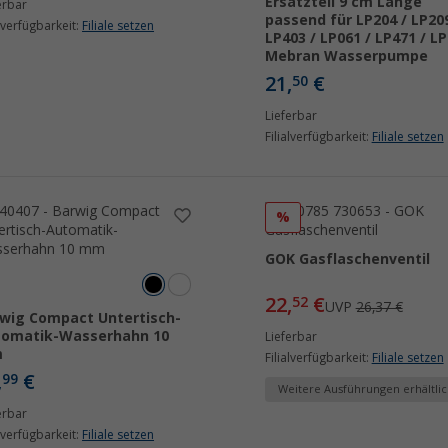
Ersatzteil 9 cm Länge
erbar
passend für LP204 / LP209
alverfügbarkeit:
Filiale setzen
LP403 / LP061 / LP471 / L
Mebran Wasserpumpe
21,
€
50
Lieferbar
Filialverfügbarkeit:
Filiale setzen
%
GOK Gasflaschenventil
22,
€
52
UVP
26,37 €
wig Compact Untertisch-
tomatik-Wasserhahn 10
Lieferbar
m
Filialverfügbarkeit:
Filiale setzen
,
€
99
Weitere Ausführungen erhältlic
erbar
alverfügbarkeit:
Filiale setzen