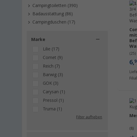
Campingtoiletten (390)
Badausstattung (86)
Campingduschen (17)
Com
mit
Marke
Bef
Was
Lilie (17)
(25)
Comet (9)
6,
9
Reich (7)
Lief
Barwig (3)
Fili
GOK (3)
Carysan (1)
Pressol (1)
Truma (1)
Me
Filter aufheben
(8)