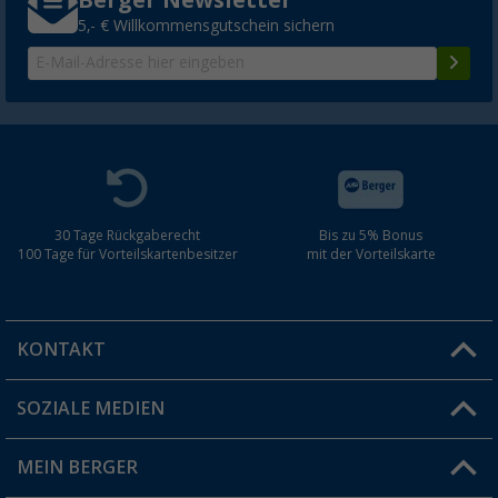
Berger Newsletter
5,- € Willkommensgutschein sichern
30 Tage Rückgaberecht
Bis zu 5% Bonus
100 Tage für Vorteilskartenbesitzer
mit der Vorteilskarte
KONTAKT
SOZIALE MEDIEN
Du hast eine Frage?
MEIN BERGER
Filiale finden