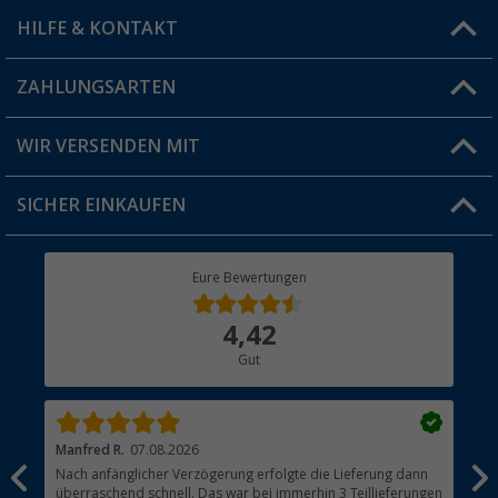
HILFE & KONTAKT
Vorteilskarte
Blog
ZAHLUNGSARTEN
FAQ & Kontakt
Produkttester
Versandinformationen
WIR VERSENDEN MIT
Jobs & Karriere
Click & Collect
SICHER EINKAUFEN
Geschenkgutschein
Rücksendung
Berger Bewusst
Eure Bewertungen
Bestellstatus
Über uns
4,42
Hauptkatalog
Gut
Händler werden
Manfred R.
07.08.2026
Han
Nach anfänglicher Verzögerung erfolgte die Lieferung dann
Sen
überraschend schnell. Das war bei immerhin 3 Teillieferungen
Lie