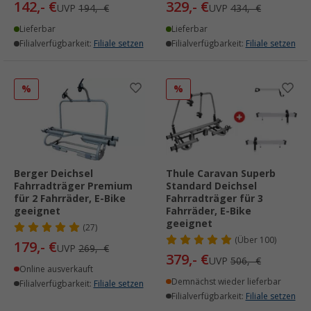
142,- €
329,- €
UVP
194,- €
UVP
434,- €
Lieferbar
Lieferbar
Filialverfügbarkeit:
Filiale setzen
Filialverfügbarkeit:
Filiale setzen
%
%
Berger Deichsel
Thule Caravan Superb
Fahrradträger Premium
Standard Deichsel
für 2 Fahrräder, E-Bike
Fahrradträger für 3
geeignet
Fahrräder, E-Bike
geeignet
(27)
(
Über
100)
179,- €
UVP
269,- €
379,- €
UVP
506,- €
Online ausverkauft
Demnächst wieder lieferbar
Filialverfügbarkeit:
Filiale setzen
Filialverfügbarkeit:
Filiale setzen