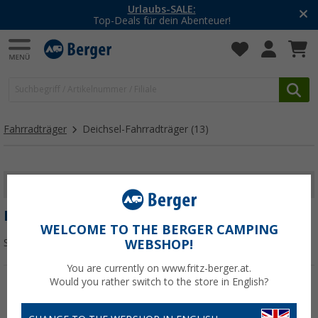
Urlaubs-SALE:
Top-Deals für dein Abenteuer!
Fahrradträger
Deichsel-Fahrradträger
(13)
FILTER ANZEIGEN
DEICHSEL-FAHRRADTRÄGER
WELCOME TO THE BERGER CAMPING
Sortieren:
WEBSHOP!
You are currently on www.fritz-berger.at.
Would you rather switch to the store in English?