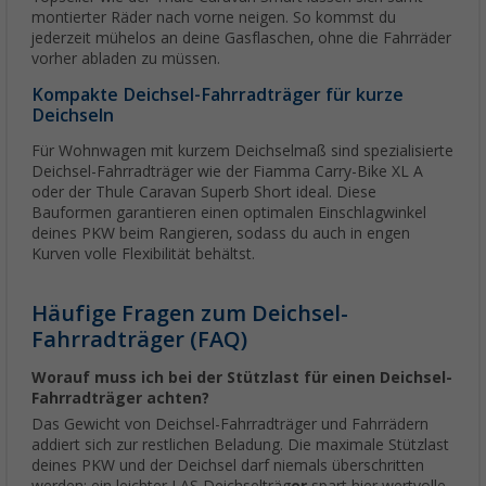
montierter Räder nach vorne neigen. So kommst du
jederzeit mühelos an deine Gasflaschen, ohne die Fahrräder
vorher abladen zu müssen.
Kompakte Deichsel-Fahrradträger für kurze
Deichseln
Für Wohnwagen mit kurzem Deichselmaß sind spezialisierte
Deichsel-Fahrradträger wie der Fiamma Carry-Bike XL A
oder der Thule Caravan Superb Short ideal. Diese
Bauformen garantieren einen optimalen Einschlagwinkel
deines PKW beim Rangieren, sodass du auch in engen
Kurven volle Flexibilität behältst.
Häufige Fragen zum Deichsel-
Fahrradträger (FAQ)
Worauf muss ich bei der Stützlast für einen Deichsel-
Fahrradträger achten?
Das Gewicht von Deichsel-Fahrradträger und Fahrrädern
addiert sich zur restlichen Beladung. Die maximale Stützlast
deines PKW und der Deichsel darf niemals überschritten
werden; ein leichter LAS Deichselträg
er
spart hier wertvolle