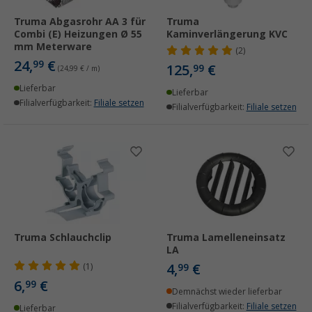
Truma Abgasrohr AA 3 für
Truma
Combi (E) Heizungen Ø 55
Kaminverlängerung KVC
mm Meterware
(2)
24,
€
99
125,
€
99
(24,99 € / m)
Lieferbar
Lieferbar
Filialverfügbarkeit:
Filiale setzen
Filialverfügbarkeit:
Filiale setzen
Truma Schlauchclip
Truma Lamelleneinsatz
LA
4,
€
(1)
99
6,
€
99
Demnächst wieder lieferbar
Filialverfügbarkeit:
Filiale setzen
Lieferbar