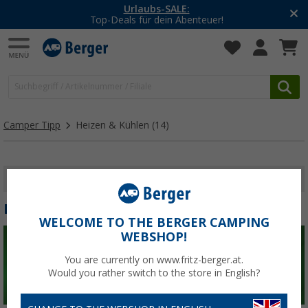
Urlaubs-SALE:
Top-Deals für dein Abenteuer!
Camper Tipp
Heizen & Kühlen
(14)
FILTER ANZEIGEN
HEIZEN & KÜHLEN
WELCOME TO THE BERGER CAMPING
WEBSHOP!
You are currently on www.fritz-berger.at.
Would you rather switch to the store in English?