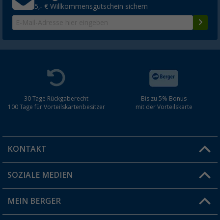
5,- € Willkommensgutschein sichern
30 Tage Rückgaberecht
Bis zu 5% Bonus
100 Tage für Vorteilskartenbesitzer
mit der Vorteilskarte
KONTAKT
SOZIALE MEDIEN
Du hast eine Frage?
MEIN BERGER
Filiale finden