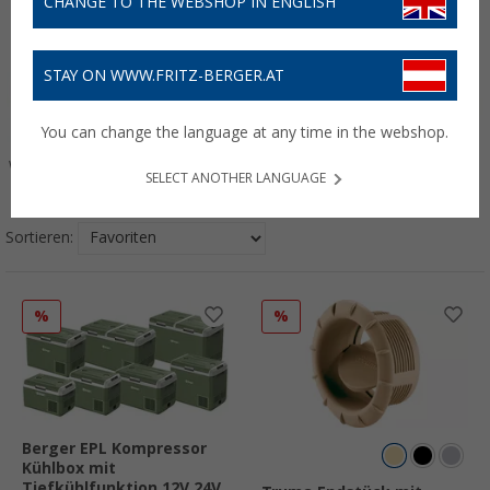
CHANGE TO THE WEBSHOP IN ENGLISH
STAY ON WWW.FRITZ-BERGER.AT
You can change the language at any time in the webshop.
Wasser & Sanitär
Badausstattung
Outdoor &
Heizen & Kühlen
SELECT ANOTHER LANGUAGE
Freizeit
Sortieren:
%
%
Berger EPL Kompressor
Kühlbox mit
Tiefkühlfunktion 12V 24V