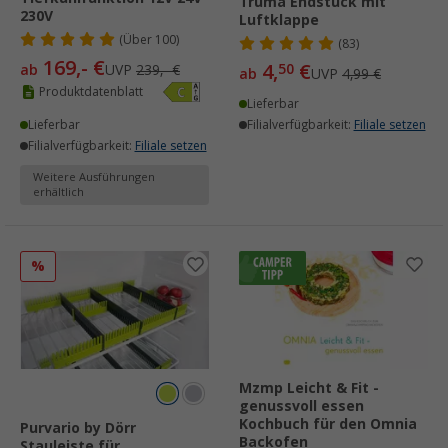
Truma Endstück mit
230V
Luftklappe
(
Über
100)
(83)
169,- €
4,
€
50
ab
UVP
239,- €
ab
UVP
4,99 €
Produktdatenblatt
Lieferbar
Lieferbar
Filialverfügbarkeit:
Filiale setzen
Filialverfügbarkeit:
Filiale setzen
Weitere Ausführungen
erhältlich
%
Mzmp Leicht & Fit -
genussvoll essen
Kochbuch für den Omnia
Purvario by Dörr
Backofen
Stauleiste für