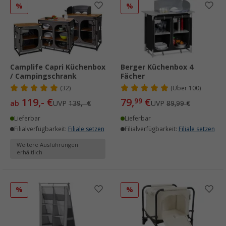
%
%
Camplife Capri Küchenbox
Berger Küchenbox 4
/ Campingschrank
Fächer
(32)
(
Über
100)
119,- €
79,
€
99
ab
UVP
139,- €
UVP
89,99 €
Lieferbar
Lieferbar
Filialverfügbarkeit:
Filiale setzen
Filialverfügbarkeit:
Filiale setzen
Weitere Ausführungen
erhältlich
%
%