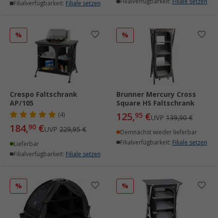
Filialverfügbarkeit:
Filiale setzen
Filialverfügbarkeit:
Filiale setzen
%
%
Crespo Faltschrank
Brunner Mercury Cross
AP/105
Square HS Faltschrank
125,
€
(4)
95
UVP
139,90 €
184,
€
90
UVP
229,95 €
Demnächst wieder lieferbar
Filialverfügbarkeit:
Filiale setzen
Lieferbar
Filialverfügbarkeit:
Filiale setzen
%
%