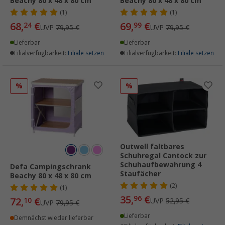
Beachy 80 x 48 x 80 cm
Beachy 80 x 48 x 80 cm
(1)
(1)
68,
€
69,
€
24
99
UVP
79,95 €
UVP
79,95 €
Lieferbar
Lieferbar
Filialverfügbarkeit:
Filiale setzen
Filialverfügbarkeit:
Filiale setzen
%
%
Outwell faltbares
Schuhregal Cantock zur
Schuhaufbewahrung 4
Defa Campingschrank
Staufächer
Beachy 80 x 48 x 80 cm
(2)
(1)
35,
€
96
72,
€
10
UVP
52,95 €
UVP
79,95 €
Lieferbar
Demnächst wieder lieferbar