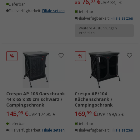
76,
€
37
ab
UVP
84,- €
Lieferbar
Filialverfügbarkeit:
Filiale setzen
Lieferbar
Filialverfügbarkeit:
Filiale setzen
Weitere Ausführungen
erhältlich
%
%
Crespo AP 106 Garschrank
Crespo AP/104
44 x 65 x 89 cm schwarz /
Küchenschrank /
Campingschrank
Campingschrank
145,
€
169,
€
99
99
UVP
174,95 €
UVP
199,95 €
Lieferbar
Lieferbar
Filialverfügbarkeit:
Filiale setzen
Filialverfügbarkeit:
Filiale setzen