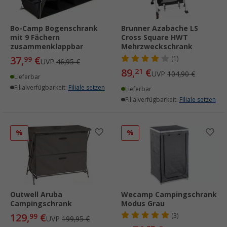
Bo-Camp Bogenschrank
Brunner Azabache LS
mit 9 Fächern
Cross Square HWT
zusammenklappbar
Mehrzweckschrank
37,
€
99
(1)
UVP
46,95 €
89,
€
21
UVP
104,90 €
Lieferbar
Filialverfügbarkeit:
Filiale setzen
Lieferbar
Filialverfügbarkeit:
Filiale setzen
%
%
Outwell Aruba
Wecamp Campingschrank
Campingschrank
Modus Grau
129,
€
99
(3)
UVP
199,95 €