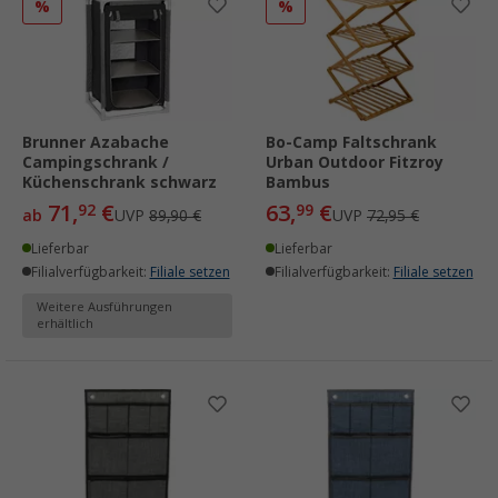
%
%
Brunner Azabache
Bo-Camp Faltschrank
Campingschrank /
Urban Outdoor Fitzroy
Küchenschrank schwarz
Bambus
71,
€
63,
€
92
99
ab
UVP
89,90 €
UVP
72,95 €
Lieferbar
Lieferbar
Filialverfügbarkeit:
Filiale setzen
Filialverfügbarkeit:
Filiale setzen
Weitere Ausführungen
erhältlich