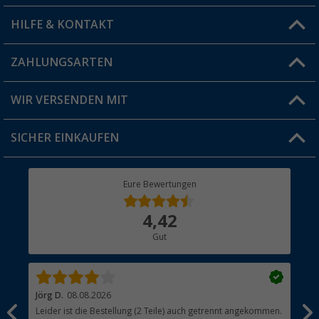
HILFE & KONTAKT
Vorteilskarte
Blog
ZAHLUNGSARTEN
FAQ & Kontakt
Produkttester
Versandinformationen
WIR VERSENDEN MIT
Jobs & Karriere
Click & Collect
SICHER EINKAUFEN
Geschenkgutschein
Rücksendung
Berger Bewusst
Eure Bewertungen
Bestellstatus
Über uns
4,42
Hauptkatalog
Gut
Händler werden
Jörg D.
08.08.2026
Uta
Leider ist die Bestellung (2 Teile) auch getrennt angekommen.
Ich