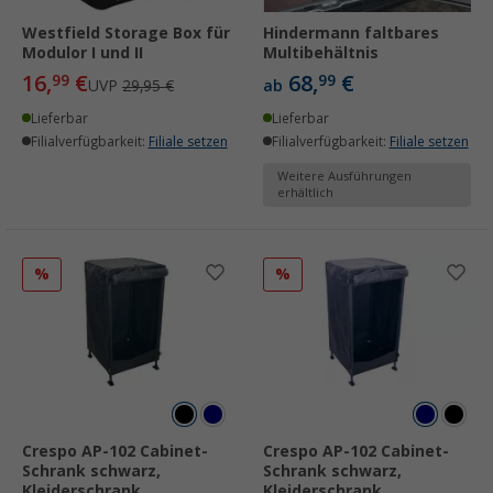
Westfield Storage Box für
Hindermann faltbares
Modulor I und II
Multibehältnis
16,
€
68,
€
99
99
UVP
29,95 €
ab
Lieferbar
Lieferbar
Filialverfügbarkeit:
Filiale setzen
Filialverfügbarkeit:
Filiale setzen
Weitere Ausführungen
erhältlich
%
%
Crespo AP-102 Cabinet-
Crespo AP-102 Cabinet-
Schrank schwarz,
Schrank schwarz,
Kleiderschrank
Kleiderschrank