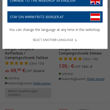
CHANGE TO THE WEBSHOP IN ENGLISH
Seite 1 von 3
STAY ON WWW.FRITZ-BERGER.AT
%
%
You can change the language at any time in the webshop.
SELECT ANOTHER LANGUAGE
Berger Tampere
Berger Küchenbox /
Kofferbox /
Campingschrank Deluxe
Campingschrank faltbar
(
Über
100)
(
Über
100)
139,- €
UVP
159,- €
69,
€
99
ab
UVP
79,99 €
Lieferbar
Lieferbar
Filialverfügbarkeit:
Filiale setzen
Filialverfügbarkeit:
Filiale setzen
Weitere Ausführungen
erhältlich