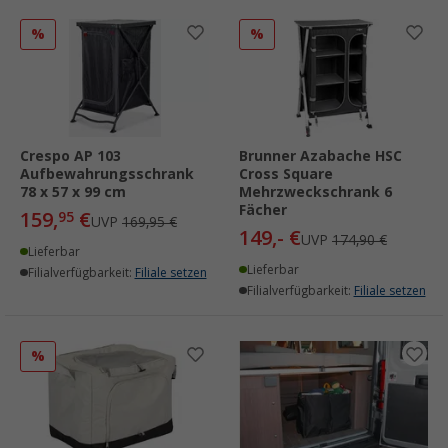
%
%
Crespo AP 103
Brunner Azabache HSC
Aufbewahrungsschrank
Cross Square
78 x 57 x 99 cm
Mehrzweckschrank 6
Fächer
159,
€
95
UVP
169,95 €
149,- €
UVP
174,90 €
Lieferbar
Lieferbar
Filialverfügbarkeit:
Filiale setzen
Filialverfügbarkeit:
Filiale setzen
%