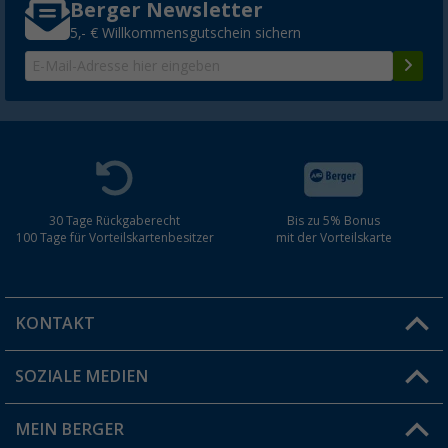
Berger Newsletter
5,- € Willkommensgutschein sichern
30 Tage Rückgaberecht
Bis zu 5% Bonus
100 Tage für Vorteilskartenbesitzer
mit der Vorteilskarte
KONTAKT
SOZIALE MEDIEN
Du hast eine Frage?
MEIN BERGER
Filiale finden