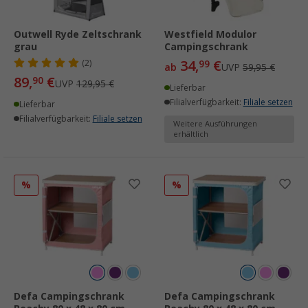
Outwell Ryde Zeltschrank
Westfield Modulor
grau
Campingschrank
34,
€
(2)
99
ab
UVP
59,95 €
89,
€
90
UVP
129,95 €
Lieferbar
Filialverfügbarkeit:
Filiale setzen
Lieferbar
Filialverfügbarkeit:
Filiale setzen
Weitere Ausführungen
erhältlich
%
%
Defa Campingschrank
Defa Campingschrank