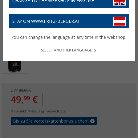
CHANGE TO THE WEBSHOP IN ENGLISH
STAY ON WWW.FRITZ-BERGER.AT
You can change the language at any time in the webshop.
SELECT ANOTHER LANGUAGE
UVP
89,99 €
49,
€
99
Preise inkl. MwSt.,
zzgl. Versandkosten
Bis zu 5% Vorteilskartenbonus sichern