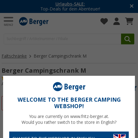
Urlaubs-SALE:
Top-Deals für dein Abenteuer!
Faltschränke
Berger Campingschrank M
Berger Campingschrank M
(27)
Art.-Nr.: 730210
WELCOME TO THE BERGER CAMPING
%
WEBSHOP!
You are currently on www.fritz-berger.at.
Would you rather switch to the store in English?