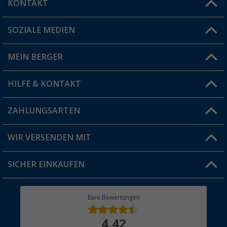
KONTAKT
SOZIALE MEDIEN
Du hast eine Frage?
MEIN BERGER
Filiale finden
HILFE & KONTAKT
Vorteilskarte
Blog
ZAHLUNGSARTEN
FAQ & Kontakt
Produkttester
Versandinformationen
WIR VERSENDEN MIT
Jobs & Karriere
Click & Collect
SICHER EINKAUFEN
Geschenkgutschein
Rücksendung
Berger Bewusst
Eure Bewertungen
Bestellstatus
Über uns
4,42
Hauptkatalog