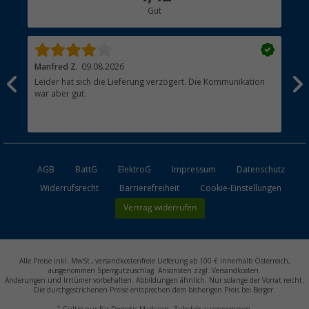
Gut
Händler werden
Manfred Z.
09.08.2026
And
Leider hat sich die Lieferung verzögert. Die Kommunikation
Sch
war aber gut.
AGB
BattG
ElektroG
Impressum
Datenschutz
Widerrufsrecht
Barrierefreiheit
Cookie-Einstellungen
Vertrag widerrufen
Alle Preise inkl. MwSt., versandkostenfreie Lieferung ab 100 € innerhalb Österreich,
ausgenommen Sperrgutzuschlag. Ansonsten zzgl. Versandkosten.
Änderungen und Irrtümer vorbehalten. Abbildungen ähnlich. Nur solange der Vorrat reicht.
Die durchgestrichenen Preise entsprechen dem bisherigen Preis bei Berger.
*