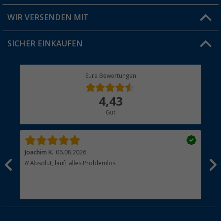
Produkttester
Versandinformationen
WIR VERSENDEN MIT
Jobs & Karriere
Click & Collect
SICHER EINKAUFEN
Geschenkgutschein
Rücksendung
Berger Bewusst
Eure Bewertungen
Bestellstatus
Über uns
4,43
Hauptkatalog
Gut
Händler werden
Joachim K.
06.08.2026
And
l
?? Absolut, läuft alles Problemlos
Sch
he
esen