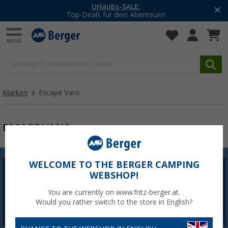
Urlaubs-SALE:
Top-Deals für dein Abenteuer!
Marken
Escape Vans
ESCAPE VANS
WELCOME TO THE BERGER CAMPING
WEBSHOP!
Berger Newsletter
5,- € Willkommensgutschein sichern
You are currently on www.fritz-berger.at.
Would you rather switch to the store in English?