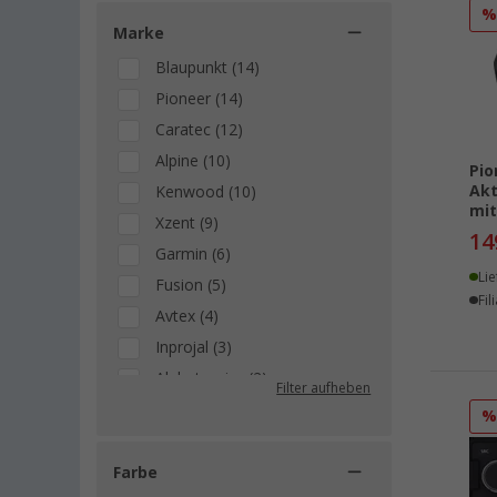
Marke
Blaupunkt (14)
Pioneer (14)
Caratec (12)
Alpine (10)
Pio
Ak
Kenwood (10)
mit
Xzent (9)
14
Garmin (6)
Lie
Fusion (5)
Fil
Avtex (4)
Inprojal (3)
Alphatronics (2)
Filter aufheben
Eton (2)
JVC (2)
Megasat (2)
Farbe