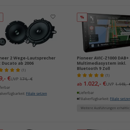
%
%
neer 2 Wege-Lautsprecher
Pioneer AVIC-Z1000 DAB+
t Ducato ab 2006
Multimediasystem inkl.
Bluetooth 9 Zoll
(1)
(1)
9,- €
UVP
174,- €
1.022,- €
ab
UVP
1.449,- 
ferbar
Lieferbar
ialverfügbarkeit:
Filiale setzen
Filialverfügbarkeit:
Filiale setze
Weitere Ausführungen erhältlic