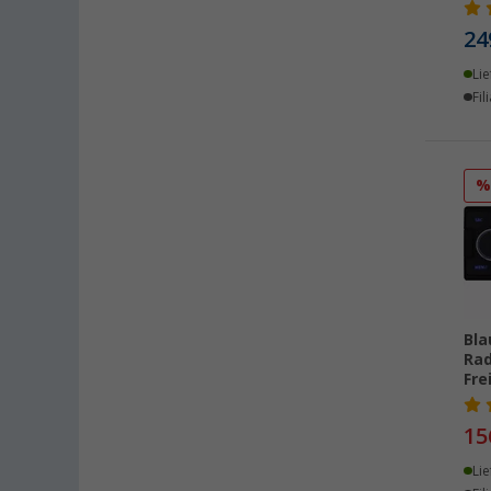
Dettingen unter Teck (1)
24
Dornbirn (AT) (1)
Ellingen (1)
Lie
Fil
Erfurt (4)
Eriskirch (6)
Frankfurt am Main (7)
Freiburg (2)
Fulda (1)
Gera (5)
Gießen (5)
Grafenau (1)
Bla
Göttingen (4)
Rad
Gütersloh (2)
Fre
Hamburg (4)
15
Hannover (5)
Heide (3)
Lie