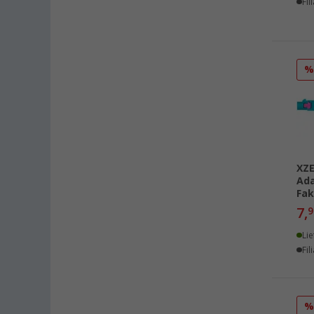
Fil
Heidelberg (5)
Heiligenhafen (5)
Heiligenzimmern (3)
Herten (3)
Hooksiel (3)
Isny im Allgäu (4)
Kaiserslautern (3)
Kerpen (6)
Kesselsdorf (1)
XZ
Ada
Kiel (5)
Fak
Klagenfurt (2)
7,
9
Klettgau / Erzingen (5)
Lie
Kolbermoor (2)
Fil
Leipzig - Wiedemar (4)
Leverkusen (5)
Linz/Traun (AT) (4)