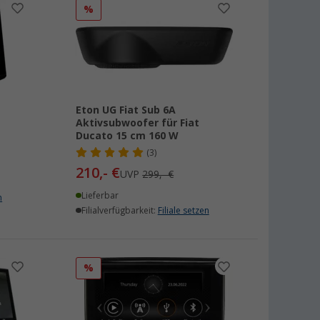
%
Eton UG Fiat Sub 6A
Aktivsubwoofer für Fiat
Ducato 15 cm 160 W
(3)
210,- €
UVP
299,- €
Lieferbar
n
Filialverfügbarkeit:
Filiale setzen
%