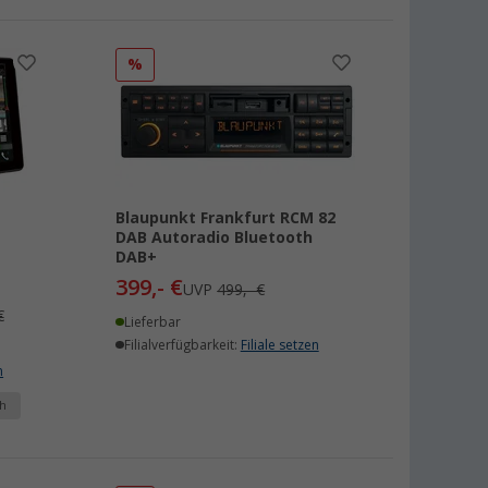
%
Blaupunkt Frankfurt RCM 82
DAB Autoradio Bluetooth
DAB+
399,- €
UVP
499,- €
€
Lieferbar
Filialverfügbarkeit:
Filiale setzen
n
h