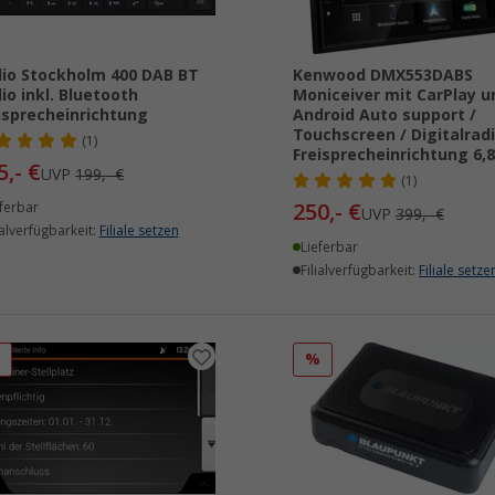
io Stockholm 400 DAB BT
Kenwood DMX553DABS
io inkl. Bluetooth
Moniceiver mit CarPlay u
isprecheinrichtung
Android Auto support /
Touchscreen / Digitalradi
(1)
Freisprecheinrichtung 6,8
5,- €
UVP
199,- €
(1)
250,- €
ferbar
UVP
399,- €
ialverfügbarkeit:
Filiale setzen
Lieferbar
Filialverfügbarkeit:
Filiale setze
%
%