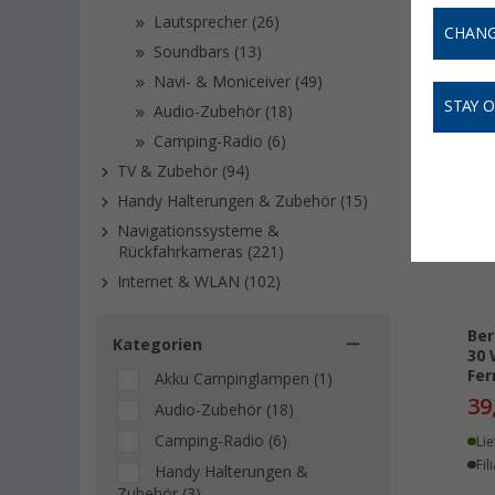
ausgelegt
Lautsprecher (26)
CHANG
Soundbars (13)
Navi- & Moniceiver (49)
STAY 
Audio-Zubehör (18)
Camping-Radio (6)
TV & Zubehör (94)
Handy Halterungen & Zubehör (15)
Navigationssysteme &
Rückfahrkameras (221)
Internet & WLAN (102)
Ber
Kategorien
30 
Fer
Akku Campinglampen (1)
39
Audio-Zubehör (18)
Camping-Radio (6)
Lie
Fil
Handy Halterungen &
Zubehör (3)