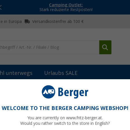
Camping Outlet:
Stark reduzierte Restposten!
e in Europa
Versandkostenfrei ab 100 €
hl unterwegs
Urlaubs SALE
WELCOME TO THE BERGER CAMPING WEBSHOP!
O
You are currently on www.fritz-berger.at.
 Audio-Lösungen für dein Wohnmobil oder deinen Wohnwagen. Von 
Would you rather switch to the store in English?
s bis hin zu Moniceivern und Audio-Zubehör findest du hier Technik f