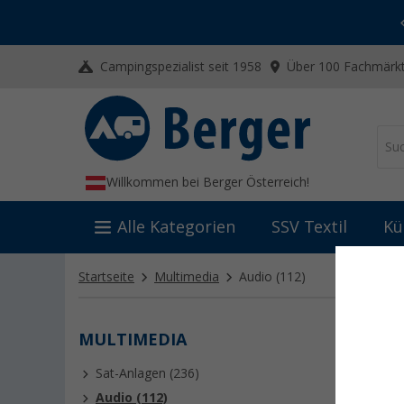
-20% auf Kleidung und Schuhe
Mit dem Aktionscode
20SSV
Campingspezialist seit 1958
Über 100 Fachmärkt
Willkommen bei Berger Österreich!
Alle Kategorien
SSV Textil
Kü
Startseite
Multimedia
Audio
(112)
MULTIMEDIA
AUDI
Sat-Anlagen (236)
Passende
Soundbar
Audio (112)