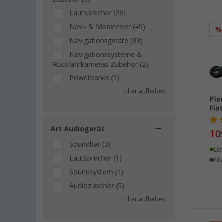
Lautsprecher (26)
Navi- & Moniceiver (49)
Navigationsgeräte (33)
Navigationssysteme &
Rückfahrkameras Zubehör (2)
Powerbanks (1)
Rückfahrkameras &
Filter aufheben
Pio
Rückfahrsysteme (3)
Fia
Sat-Zubehör (3)
Art Audiogerät
Solarleuchten & Solarlaternen
10
(1)
Soundbar (3)
Lie
Soundbars (13)
Lautsprecher (1)
Fil
Soundsystem (1)
Audiozubehör (5)
Filter aufheben