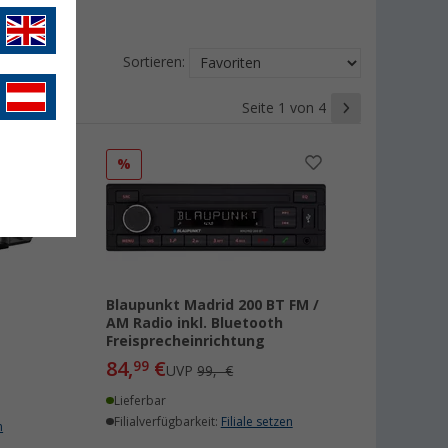
Sortieren:
Seite 1 von 4
%
Blaupunkt Madrid 200 BT FM /
AM Radio inkl. Bluetooth
Freisprecheinrichtung
84,
€
99
UVP
99,- €
Lieferbar
Filialverfügbarkeit:
Filiale setzen
n