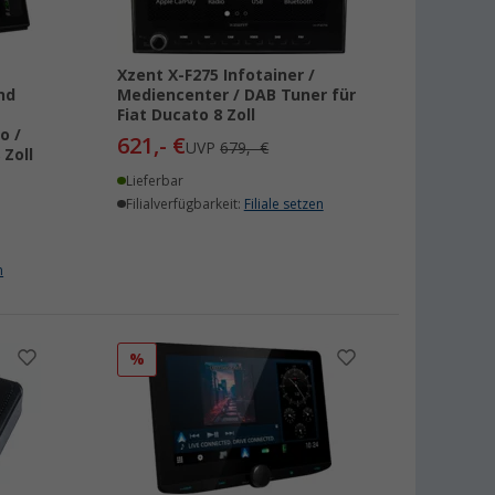
Xzent X-F275 Infotainer /
nd
Mediencenter / DAB Tuner für
Fiat Ducato 8 Zoll
o /
621,- €
UVP
679,- €
 Zoll
Lieferbar
Filialverfügbarkeit:
Filiale setzen
n
%