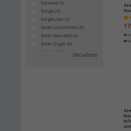
Baunatal (3)
Xz
Nav
Bengel (3)
Bergkirchen (5)
17
Berlin (Lichterfelde) (8)
Lie
Berlin (Marzahn) (6)
Fil
Berlin (Tegel) (6)
Bielefeld (5)
Filter aufheben
Bischofsheim (4)
Bocholt (5)
Bordeaux (FR) (5)
Braunschweig (4)
Buchholz (4)
Chartres (FR) (1)
Cottbus (3)
Xz
Nav
Cuxhaven (2)
Inf
Deggendorf (2)
und