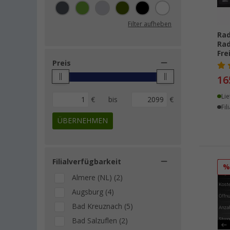
Origin Outdoors (2)
Reflexion (2)
Filter aufheben
Aqiila (1)
Rad
Rad
Berger (1)
Fre
Cello (1)
Preis
Dometic (1)
16
Emphaser (1)
Lie
€
bis
€
Goobay (1)
Fil
Haba (1)
ÜBERNEHMEN
Hama (1)
Schwaiger (1)
Selfsat (1)
Filialverfügbarkeit
Snooper (1)
Almere (NL) (2)
Ten Haaft GmbH (1)
Augsburg (4)
XBlitz (1)
Bad Kreuznach (5)
Bad Salzuflen (2)