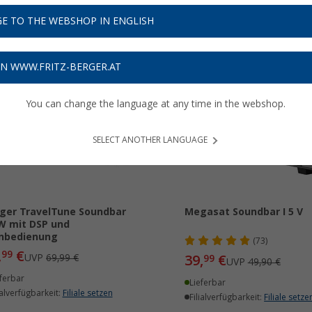
 ist.
Jetzt mehr über unsere Kategorie
Audio
erfahren...
E TO THE WEBSHOP IN ENGLISH
ON WWW.FRITZ-BERGER.AT
You can change the language at any time in the webshop.
%
%
SELECT ANOTHER LANGUAGE
ger TravelTune Soundbar
Megasat Soundbar I 5 V
W mit DSP und
nbedienung
(73)
,
€
99
UVP
69,99 €
39,
€
99
UVP
49,90 €
ferbar
Lieferbar
ialverfügbarkeit:
Filiale setzen
Filialverfügbarkeit:
Filiale setze