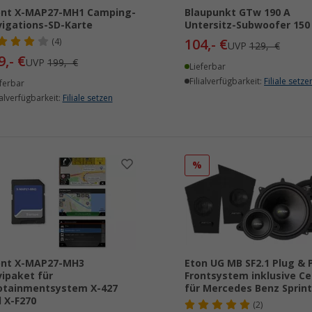
ent X-MAP27-MH1 Camping-
Blaupunkt GTw 190 A
igations-SD-Karte
Untersitz-Subwoofer 150
104,- €
(4)
UVP
129,- €
9,- €
UVP
199,- €
Lieferbar
Filialverfügbarkeit:
Filiale setze
ferbar
ialverfügbarkeit:
Filiale setzen
%
ent X-MAP27-MH3
Eton UG MB SF2.1 Plug & 
ipaket für
Frontsystem inklusive Ce
otainmentsystem X-427
für Mercedes Benz Sprint
 X-F270
(2)