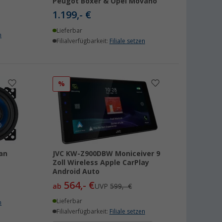
Peugot Boxer & Opel Movano
1.199,- €
Lieferbar
n
Filialverfügbarkeit:
Filiale setzen
%
an
JVC KW-Z900DBW Moniceiver 9
Zoll Wireless Apple CarPlay
Android Auto
564,- €
ab
UVP
599,- €
Lieferbar
n
Filialverfügbarkeit:
Filiale setzen