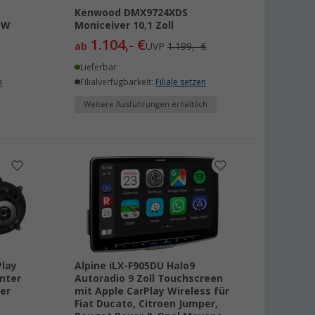
Kenwood DMX9724XDS
 W
Moniceiver 10,1 Zoll
1.104,- €
ab
UVP
1.199,- €
Lieferbar
n
Filialverfügbarkeit:
Filiale setzen
Weitere Ausführungen erhältlich
Play
Alpine iLX-F905DU Halo9
nter
Autoradio 9 Zoll Touchscreen
er
mit Apple CarPlay Wireless für
Fiat Ducato, Citroen Jumper,