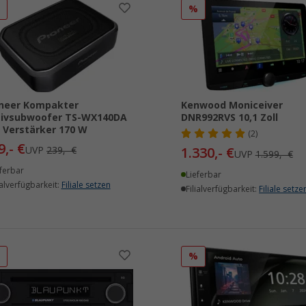
%
%
neer Kompakter
Kenwood Moniceiver
tivsubwoofer TS-WX140DA
DNR992RVS 10,1 Zoll
 Verstärker 170 W
(2)
9,- €
UVP
239,- €
1.330,- €
UVP
1.599,- €
ferbar
Lieferbar
ialverfügbarkeit:
Filiale setzen
Filialverfügbarkeit:
Filiale setze
%
%