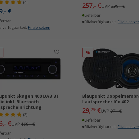
(4)
257,- €
UVP
299,- €
9,- €
Lieferbar
ferbar
Filialverfügbarkeit:
Filiale setze
ialverfügbarkeit:
Filiale setzen
%
%
upunkt Skagen 400 DAB BT
Blaupunkt Doppelmembr
io inkl. Bluetooth
Lautsprecher ICx 402
isprecheinrichtung
29,
€
79
UVP
37,- €
(2)
Lieferbar
6,- €
UVP
169,- €
Filialverfügbarkeit:
Filiale setze
ferbar