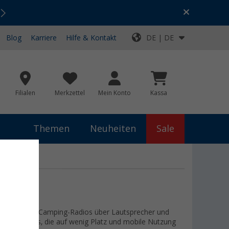
Urlaubs-SALE:
Top-Deals für dein Abenteuer!
Blog
Karriere
Hilfe & Kontakt
DE | DE
Filialen
Merkzettel
Mein Konto
Kassa
Themen
Neuheiten
Sale
kompakten Camping-Radios über Lautsprecher und
ür unterwegs, die auf wenig Platz und mobile Nutzung