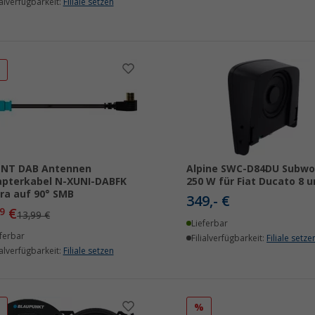
ialverfügbarkeit:
Filiale setzen
%
ENT DAB Antennen
Alpine SWC-D84DU Subwo
pterkabel N-XUNI-DABFK
250 W für Fiat Ducato 8 u
ra auf 90° SMB
349,- €
€
9
13,99 €
Lieferbar
ferbar
Filialverfügbarkeit:
Filiale setze
ialverfügbarkeit:
Filiale setzen
%
%