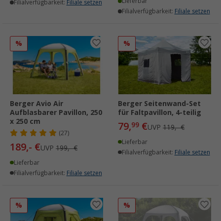
Lieferbar
Filialverfügbarkeit:
Filiale setzen
Filialverfügbarkeit:
Filiale setzen
%
%
Berger Avio Air
Berger Seitenwand-Set
Aufblasbarer Pavillon, 250
für Faltpavillon, 4-teilig
x 250 cm
79,
€
99
UVP
119,- €
(27)
Lieferbar
189,- €
UVP
199,- €
Filialverfügbarkeit:
Filiale setzen
Lieferbar
Filialverfügbarkeit:
Filiale setzen
%
%