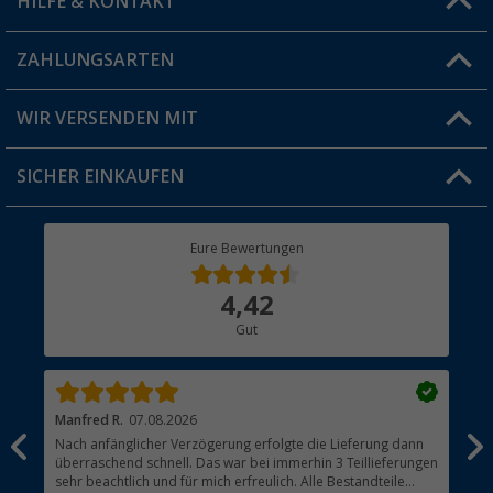
HILFE & KONTAKT
Vorteilskarte
Blog
ZAHLUNGSARTEN
FAQ & Kontakt
Produkttester
Versandinformationen
WIR VERSENDEN MIT
Jobs & Karriere
Click & Collect
SICHER EINKAUFEN
Geschenkgutschein
Rücksendung
Berger Bewusst
Eure Bewertungen
Bestellstatus
Über uns
4,42
Hauptkatalog
Gut
Händler werden
Manfred R.
07.08.2026
Han
Nach anfänglicher Verzögerung erfolgte die Lieferung dann
Sen
überraschend schnell. Das war bei immerhin 3 Teillieferungen
Lie
sehr beachtlich und für mich erfreulich. Alle Bestandteile