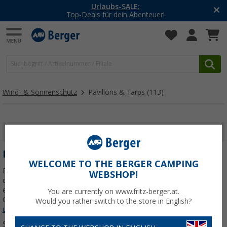
-20% auf Kleidung und Schuhe
Mit dem Aktionscode
20SSV
Wind- & Sonnenschutz
Pavillons & Tarps
(113)
FILTER ANZEIGEN
PAVILLONS & TARPS
WELCOME TO THE BERGER CAMPING
Du verreist mit einem Zelt oder Wohnmobil und willst deine Zeit
WEBSHOP!
draußen sonnen- und regengeschützt genießen, oder du benötigst
eine Partylocation in deinem Garten? Hierfür eignet sich ein
You are currently on www.fritz-berger.at.
Camping-Pavillon perfekt. Es ist schnell aufgebaut,
Jetzt mehr über
Would you rather switch to the store in English?
unsere Kategorie
Pavillons & Tarps
erfahren...
Sortieren: