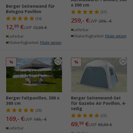
x 300 cm
Berger Seitenwand für
Bologna Pavillon
(37)
(34)
259,- €
UVP
299,- €
12,
€
99
UVP
15,99 €
Lieferbar
Filialverfügbarkeit:
Filiale setzen
Lieferbar
Filialverfügbarkeit:
Filiale setzen
%
%
Berger Faltpavillon, 300 x
Berger Seitenwand-Set
300 cm
für Gazebo Air Pavillon, 4-
teilig
(28)
(25)
169,- €
UVP
199,- €
69,
€
99
UVP
99,99 €
Lieferbar