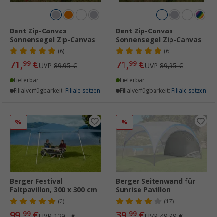
Bent Zip-Canvas
Bent Zip-Canvas
Sonnensegel Zip-Canvas
Sonnensegel Zip-Canvas
(6)
(6)
71,
€
71,
€
99
99
UVP
89,95 €
UVP
89,95 €
Lieferbar
Lieferbar
Filialverfügbarkeit:
Filiale setzen
Filialverfügbarkeit:
Filiale setzen
%
%
Berger Festival
Berger Seitenwand für
Faltpavillon, 300 x 300 cm
Sunrise Pavillon
(2)
(17)
99,
€
39,
€
99
99
UVP
129,- €
UVP
49,99 €