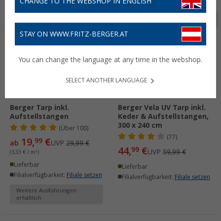
CHANGE TO THE WEBSHOP IN ENGLISH
Seite 1 von 4
STAY ON WWW.FRITZ-BERGER.AT
%
%
You can change the language at any time in the webshop.
SELECT ANOTHER LANGUAGE
Berger Tarp inkl.
Berger Vela UV Tarp inkl.
Aufstellstangen
Keder & Aufstellstangen,
300 x 240 cm
(
Über
100)
(77)
19,
€
99
ab
UVP
29,99 €
44,
€
99
UVP
59,99 €
(3,33 € / m²)
Lieferbar
Lieferbar
Filialverfügbarkeit:
Filiale setzen
Filialverfügbarkeit:
Filiale setzen
Weitere Ausführungen
erhältlich