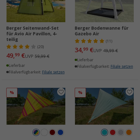
Berger Seitenwand-Set
Berger Bodenwanne für
für Avio Air Pavillon, 4-
Gazebo Air
teilig
(11)
(20)
34,
€
99
UVP
49,99 €
49,
€
99
UVP
59,99 €
Lieferbar
Lieferbar
Filialverfügbarkeit:
Filiale setzen
Filialverfügbarkeit:
Filiale setzen
%
%