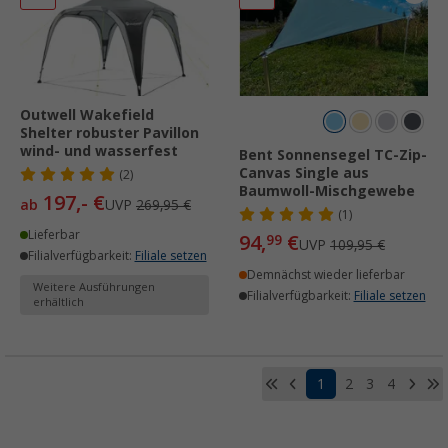
Outwell Wakefield
Shelter robuster Pavillon
wind- und wasserfest
Bent Sonnensegel TC-Zip-
Canvas Single aus
(2)
Baumwoll-Mischgewebe
197,- €
ab
UVP
269,95 €
(1)
Lieferbar
94,
€
99
UVP
109,95 €
Filialverfügbarkeit:
Filiale setzen
Demnächst wieder lieferbar
Weitere Ausführungen
Filialverfügbarkeit:
Filiale setzen
erhältlich
1
2
3
4