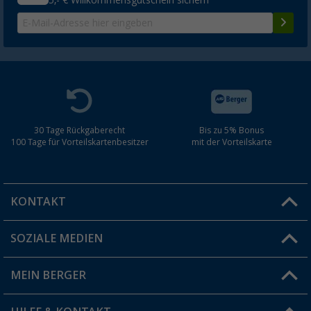
30 Tage Rückgaberecht
Bis zu 5% Bonus
100 Tage für Vorteilskartenbesitzer
mit der Vorteilskarte
KONTAKT
SOZIALE MEDIEN
Du hast eine Frage?
MEIN BERGER
Filiale finden