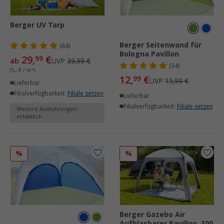
Berger UV Tarp
Berger Seitenwand für
(64)
Bologna Pavillon
29,
€
99
ab
UVP
39,99 €
(34)
(5,- € / m²)
12,
€
99
UVP
15,99 €
Lieferbar
Filialverfügbarkeit:
Filiale setzen
Lieferbar
Filialverfügbarkeit:
Filiale setzen
Weitere Ausführungen
erhältlich
%
%
Berger Gazebo Air
Aufblasbarer Pavillon, 300