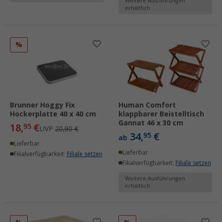
Weitere Ausführungen
erhältlich
%
Brunner Hoggy Fix
Human Comfort
Hockerplatte 40 x 40 cm
klappbarer Beistelltisch
Gannat 46 x 30 cm
18,
€
95
UVP
20,90 €
34,
€
95
ab
Lieferbar
Lieferbar
Filialverfügbarkeit:
Filiale setzen
Filialverfügbarkeit:
Filiale setzen
Weitere Ausführungen
erhältlich