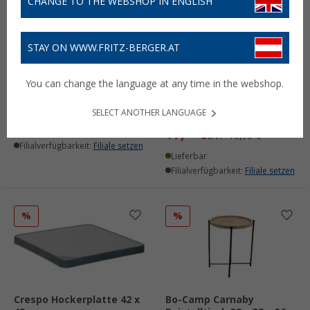
CHANGE TO THE WEBSHOP IN ENGLISH
STAY ON WWW.FRITZ-BERGER.AT
Camplife Mera Bambus
Berger
Beistelltisch 60 x 45 cm
Höhenverstellbarer
You can change the language at any time in the webshop.
Camping Beistelltisch 26
(13)
x 26 cm
49,
€
99
UVP
59,99 €
SELECT ANOTHER LANGUAGE
(37)
17,
€
Lieferbar
99
UVP
19,99 €
Filialverfügbarkeit:
Filiale setzen
Lieferbar
Filialverfügbarkeit:
Filiale setzen
%
%
Crespo Hockerplatte 42 x
Bo-Camp Carnaby