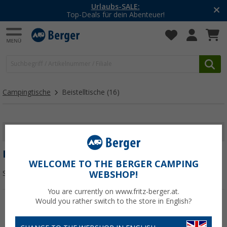
Urlaubs-SALE:
Top-Deals für dein Abenteuer!
Campingtische
Beistelltische
(16)
FILTER ANZEIGEN
BEISTELLTISCHE
WELCOME TO THE BERGER CAMPING
Sortieren:
WEBSHOP!
You are currently on www.fritz-berger.at.
Would you rather switch to the store in English?
%
%