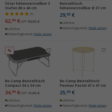
Otter höhenverstellbar 3
Beistelltisch
Stufen 80 x 40 cm
höhenverstellbar Ø 37 cm
29,
€
(1)
95
62,
€
99
UVP
93,95 €
Lieferbar
Filialverfügbarkeit:
Filiale setzen
Lieferbar
Filialverfügbarkeit:
Filiale setzen
%
Bo-Camp Beistelltisch
Bo-Camp Beistelltisch
Compact 56 x 34 cm
Pesmes Pastel 47 x 47 cm
34,
€
25,
€
99
99
UVP
41,95 €
Lieferbar
Lieferbar
Filialverfügbarkeit:
Filiale setzen
Filialverfügbarkeit:
Filiale setzen