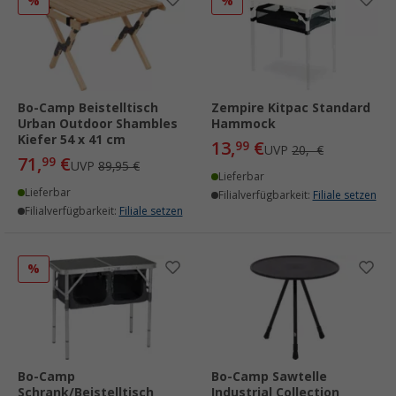
%
%
Bo-Camp Beistelltisch
Zempire Kitpac Standard
Urban Outdoor Shambles
Hammock
Kiefer 54 x 41 cm
13,
€
99
UVP
20,- €
71,
€
99
UVP
89,95 €
Lieferbar
Lieferbar
Filialverfügbarkeit:
Filiale setzen
Filialverfügbarkeit:
Filiale setzen
%
Bo-Camp
Bo-Camp Sawtelle
Schrank/Beistelltisch
Industrial Collection