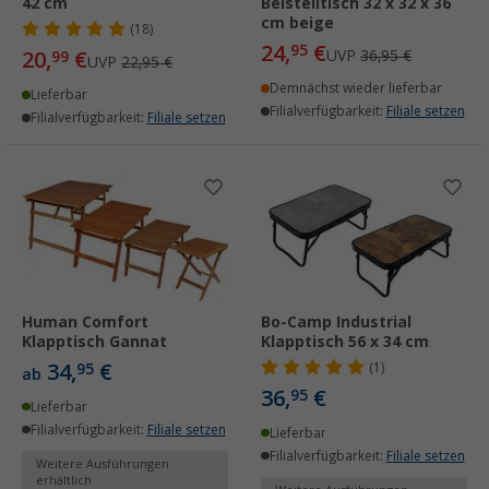
42 cm
Beistelltisch 32 x 32 x 36
cm beige
(18)
24,
€
95
20,
€
UVP
36,95 €
99
UVP
22,95 €
Demnächst wieder lieferbar
Lieferbar
Filialverfügbarkeit:
Filiale setzen
Filialverfügbarkeit:
Filiale setzen
Human Comfort
Bo-Camp Industrial
Klapptisch Gannat
Klapptisch 56 x 34 cm
34,
€
95
(1)
ab
36,
€
95
Lieferbar
Filialverfügbarkeit:
Filiale setzen
Lieferbar
Filialverfügbarkeit:
Filiale setzen
Weitere Ausführungen
erhältlich