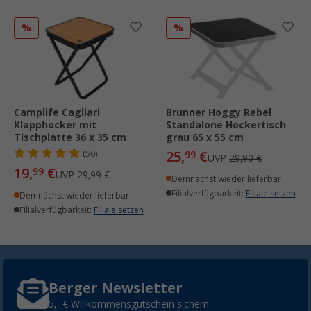
%
%
Camplife Cagliari
Brunner Hoggy Rebel
Klapphocker mit
Standalone Hockertisch
Tischplatte 36 x 35 cm
grau 65 x 55 cm
25,
€
(50)
99
UVP
29,90 €
19,
€
99
UVP
29,99 €
Demnächst wieder lieferbar
Filialverfügbarkeit:
Filiale setzen
Demnächst wieder lieferbar
Filialverfügbarkeit:
Filiale setzen
Berger Newsletter
5,- € Willkommensgutschein sichern