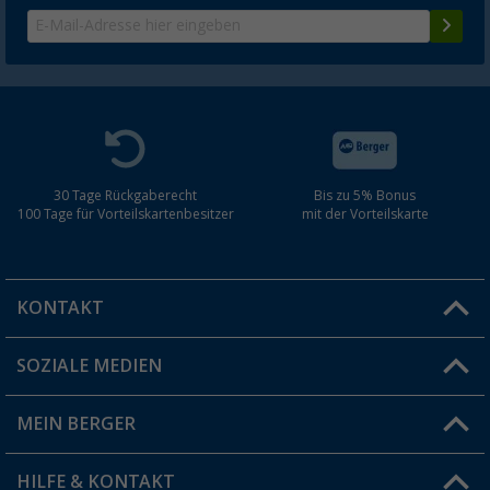
30 Tage Rückgaberecht
Bis zu 5% Bonus
100 Tage für Vorteilskartenbesitzer
mit der Vorteilskarte
KONTAKT
SOZIALE MEDIEN
Du hast eine Frage?
MEIN BERGER
Filiale finden
HILFE & KONTAKT
Vorteilskarte