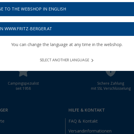
E TO THE WEBSHOP IN ENGLISH
schein
ON WWW.FRITZ-BERGER.AT
You can change the language at any time in the webshop.
SELECT ANOTHER LANGUAGE
Campingspezialist
Sichere Zahlung
seit 1958
mit SSL Verschlüsselung
RGER
HILFE & KONTAKT
rte
FAQ & Kontakt
Versandinformationen