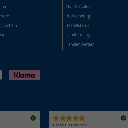
ster
Click & Collect
riere
Rücksendung
gutschein
Bestellstatus
ewusst
Hauptkatalog
Händler werden
Henzel L.
06.08.2026