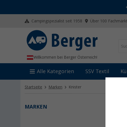
-20% auf Kleidung und Schuhe
Mit dem Aktionscode
20SSV
Campingspezialist seit 1958
Über 100 Fachmärkt
Willkommen bei Berger Österreich!
Alle Kategorien
SSV Textil
Kü
Startseite
Marken
Knister
MARKEN
KNIS