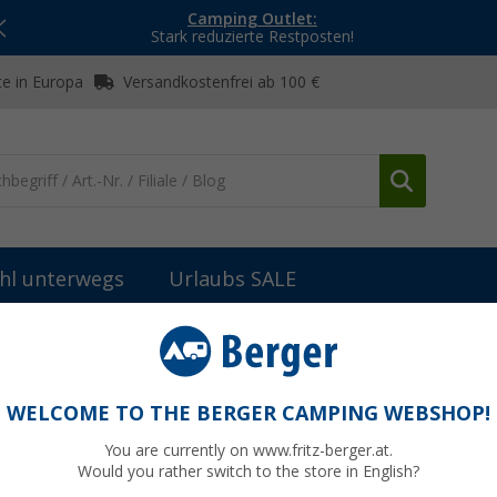
Camping Outlet:
Stark reduzierte Restposten!
e in Europa
Versandkostenfrei ab 100 €
hl unterwegs
Urlaubs SALE
WELCOME TO THE BERGER CAMPING WEBSHOP!
TER
You are currently on www.fritz-berger.at.
Would you rather switch to the store in English?