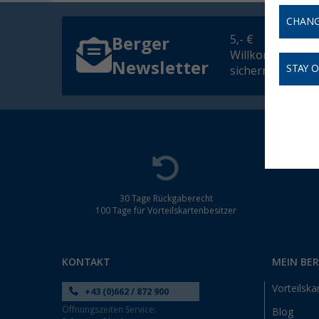
CHANG
5,- €
Berger
Willkommensgut
Newsletter
STAY 
sichern
30 Tage Rückgaberecht
100 Tage für Vorteilskartenbesitzer
KONTAKT
MEIN BE
Vorteilska
+43 (0)662 / 872 900
Öffnungszeiten Service:
Blog