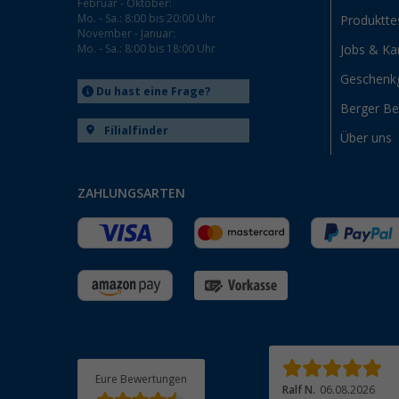
Februar - Oktober:
Mo. - Sa.: 8:00 bis 20:00 Uhr
Produktte
November - Januar:
Mo. - Sa.: 8:00 bis 18:00 Uhr
Jobs & Kar
Geschenk
Du hast eine Frage?
Berger B
Filialfinder
Über uns
ZAHLUNGSARTEN
Eure Bewertungen
Anreas G.
06.08.2026
Ralf N.
06.08.2026