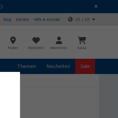
Urlaubs-SALE:
Top-Deals für dein Abenteuer!
Blog
Karriere
Hilfe & Kontakt
DE | DE
Filialen
Merkzettel
Mein Konto
Kassa
Themen
Neuheiten
Sale