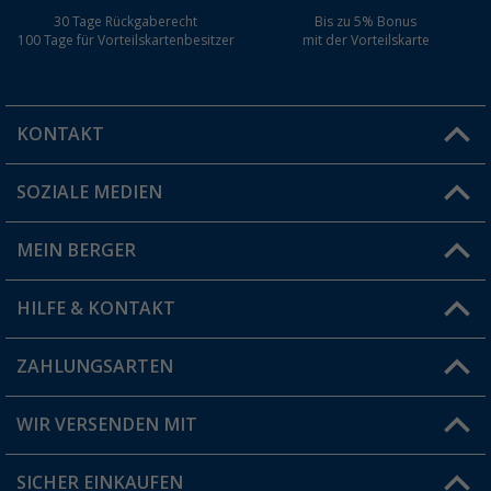
30 Tage Rückgaberecht
Bis zu 5% Bonus
100 Tage für Vorteilskartenbesitzer
mit der Vorteilskarte
KONTAKT
SOZIALE MEDIEN
Du hast eine Frage?
MEIN BERGER
Filiale finden
HILFE & KONTAKT
Vorteilskarte
Blog
ZAHLUNGSARTEN
FAQ & Kontakt
Produkttester
Versandinformationen
WIR VERSENDEN MIT
Jobs & Karriere
Click & Collect
SICHER EINKAUFEN