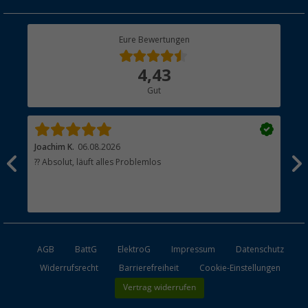
Geschenkgutschein
Rücksendung
Berger Bewusst
Eure Bewertungen
Bestellstatus
Über uns
4,43
Hauptkatalog
Gut
Händler werden
Joachim K.
06.08.2026
And
l
?? Absolut, läuft alles Problemlos
Sch
he
esen
AGB
BattG
ElektroG
Impressum
Datenschutz
Widerrufsrecht
Barrierefreiheit
Cookie-Einstellungen
Vertrag widerrufen