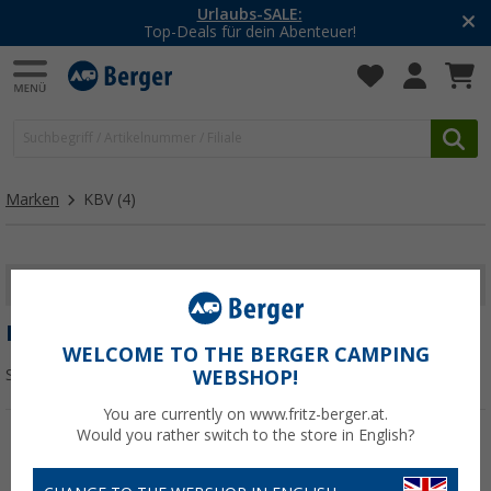
Urlaubs-SALE:
Top-Deals für dein Abenteuer!
Marken
KBV
(4)
FILTER ANZEIGEN
KBV
WELCOME TO THE BERGER CAMPING
Sortieren:
WEBSHOP!
You are currently on www.fritz-berger.at.
Would you rather switch to the store in English?
%
%