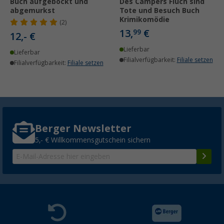
Buch aufgebockt und
Des Campers Fluch sind
abgemurkst
Tote und Besuch Buch
Krimikomödie
(2)
13,
€
99
12,- €
Lieferbar
Lieferbar
Filialverfügbarkeit:
Filiale setzen
Filialverfügbarkeit:
Filiale setzen
Berger Newsletter
5,- € Willkommensgutschein sichern