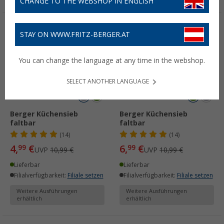
CHANGE TO THE WEBSHOP IN ENGLISH
%
%
STAY ON WWW.FRITZ-BERGER.AT
You can change the language at any time in the webshop.
SELECT ANOTHER LANGUAGE
Berger Küchensieb
Berger Küchensieb
faltbar
faltbar
(14)
(14)
4,
€
6,
€
99
99
UVP
10,99 €
UVP
10,99 €
Lieferbar
Lieferbar
Filialverfügbarkeit:
Filiale setzen
Filialverfügbarkeit:
Filiale setzen
Weitere Ausführungen
Weitere Ausführungen
erhältlich
erhältlich