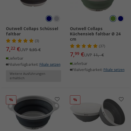
Outwell Collaps Schüssel
Outwell Collaps
faltbar
Küchensieb faltbar Ø 24
cm
(3)
(37)
7,
€
22
UVP
9,95 €
7,
€
99
UVP
11,- €
Lieferbar
Lieferbar
Filialverfügbarkeit:
Filiale setzen
Filialverfügbarkeit:
Filiale setzen
Weitere Ausführungen
erhältlich
%
%