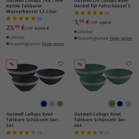
Outwell Collaps Tea Time
Outwell Lid Collaps Bowl
Kettle faltbarer
Deckel für Faltschüssel S
Wasserkessel 1,5 Liter
(1)
(3)
3,
€
99
UVP
4,95 €
23,
€
99
UVP
34,95 €
Lieferbar
Lieferbar
Filialverfügbarkeit:
Filiale setzen
Filialverfügbarkeit:
Filiale setzen
%
%
Outwell Collaps Bowl
Outwell Collaps Bowl
faltbare Schüsseln 3er-
faltbare Schüsseln 3er-
Set
Set
(1)
(1)