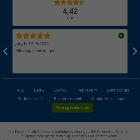
Über uns
4,42
Hauptkatalog
Gut
Händler werden
Jörg H.
08.08.2026
Kla
Alles super wie immer
Ein
und
Lei
Max
unk
AGB
BattG
ElektroG
Impressum
Datenschutz
Widerrufsrecht
Barrierefreiheit
Cookie-Einstellungen
Vertrag widerrufen
Alle Preise inkl. MwSt., versandkostenfreie Lieferung ab 100 € innerhalb Österreich,
ausgenommen Sperrgutzuschlag. Ansonsten zzgl. Versandkosten.