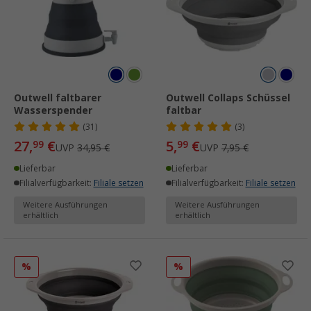
Outwell faltbarer
Outwell Collaps Schüssel
Wasserspender
faltbar
(31)
(3)
27,
€
5,
€
99
99
UVP
34,95 €
UVP
7,95 €
Lieferbar
Lieferbar
Filialverfügbarkeit:
Filiale setzen
Filialverfügbarkeit:
Filiale setzen
Weitere Ausführungen
Weitere Ausführungen
erhältlich
erhältlich
%
%