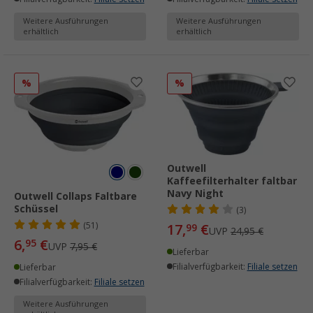
Weitere Ausführungen
Weitere Ausführungen
erhältlich
erhältlich
%
%
Outwell
Kaffeefilterhalter faltbar
Navy Night
Outwell Collaps Faltbare
Schüssel
(3)
(51)
17,
€
99
UVP
24,95 €
6,
€
95
UVP
7,95 €
Lieferbar
Filialverfügbarkeit:
Filiale setzen
Lieferbar
Filialverfügbarkeit:
Filiale setzen
Weitere Ausführungen