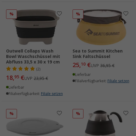
%
%
Outwell Collaps Wash
Sea to Summit Kitchen
Bowl Waschschüssel mit
Sink Faltschüssel
Abfluss 33,5 x 30 x 19 cm
25,
€
10
UVP
36,95 €
(2)
Lieferbar
18,
€
95
UVP
23,95 €
Filialverfügbarkeit:
Filiale setzen
Lieferbar
Filialverfügbarkeit:
Filiale setzen
%
%