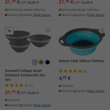
21,
€
21,
€
49
90
UVP
32,95 €
UVP
32,95 €
Demnächst wieder lieferbar
Demnächst wieder lieferbar
Filialverfügbarkeit:
Filiale setzen
Filialverfügbarkeit:
Filiale setzen
%
Gimex Sieb Silikon faltbar
Outwell Collaps Bowl
(2)
faltbare Schüsseln 3er-
4,
€
95
Set
(1)
Lieferbar
21,
€
Filialverfügbarkeit:
Filiale setzen
92
UVP
32,95 €
Lieferbar
Filialverfügbarkeit:
Filiale setzen