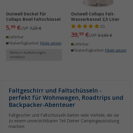
Outwell Deckel für
Outwell Collaps Falt-
Collaps Bowl Faltschüssel
Wasserkessel 2,5 Liter
5,
€
99
(2)
UVP
7,25 €
39,
€
99
UVP
64,95 €
Lieferbar
Filialverfügbarkeit:
Filiale setzen
Lieferbar
Filialverfügbarkeit:
Filiale setzen
Weitere Ausführungen
erhältlich
Faltgeschirr und Faltschüsseln -
perfekt für Wohnwagen, Roadtrips und
Backpacker-Abenteuer
Faltgeschirr und Faltschüsseln bieten viele Vorteile, die sie
zu einem unverzichtbaren Teil Deiner Campingausrüstung
machen: