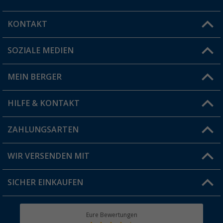
KONTAKT
SOZIALE MEDIEN
Du hast eine Frage?
MEIN BERGER
Filiale finden
HILFE & KONTAKT
Vorteilskarte
Blog
ZAHLUNGSARTEN
FAQ & Kontakt
Produkttester
Versandinformationen
WIR VERSENDEN MIT
Jobs & Karriere
Click & Collect
SICHER EINKAUFEN
Geschenkgutschein
Rücksendung
Berger Bewusst
Eure Bewertungen
Bestellstatus