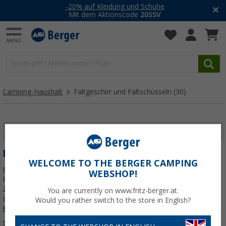
-20% auf Kleidung und Schuhe
Mit dem Aktionscode
20SSV
Camping-Haushalt
Faltgeschirr und Faltschüsseln
(30)
FILTER ANZEIGEN
FALTGESCHIRR UND FALTSCHÜSSELN
WELCOME TO THE BERGER CAMPING
Beim Camping zählt jeder Zentimeter Platz – genau hier kommt
WEBSHOP!
Faltgeschirr ins Spiel. Egal ob Wohnmobil, Wohnwagen, Van oder
Zelt, mit faltbaren Schüsseln und Geschirr sparst Du nicht nur Platz,
You are currently on www.fritz-berger.at.
sondern auch Gewicht. Doch was macht
Jetzt mehr über unsere
Would you rather switch to the store in English?
Kategorie
Faltgeschirr und Faltschüsseln
erfahren...
Sortieren: