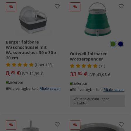
%
%
Berger faltbare
Waschschüssel mit
Wasserauslass 30 x 30 x
Outwell faltbarer
20 cm
Wasserspender
(
Über
100)
(31)
8,
€
99
33,
€
95
UVP
11,99 €
UVP
43,95 €
Lieferbar
Lieferbar
Filialverfügbarkeit:
Filiale setzen
Filialverfügbarkeit:
Filiale setzen
Weitere Ausführungen
erhältlich
%
%