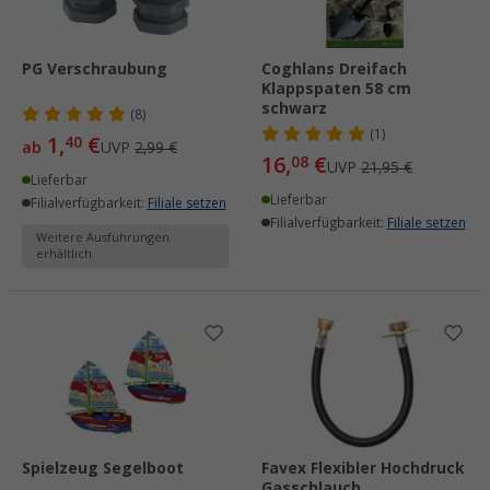
PG Verschraubung
Coghlans Dreifach
Klappspaten 58 cm
schwarz
(8)
(1)
1,
€
40
ab
UVP
2,99 €
16,
€
08
UVP
21,95 €
Lieferbar
Lieferbar
Filialverfügbarkeit:
Filiale setzen
Filialverfügbarkeit:
Filiale setzen
Weitere Ausführungen
erhältlich
Spielzeug Segelboot
Favex Flexibler Hochdruck
Gasschlauch