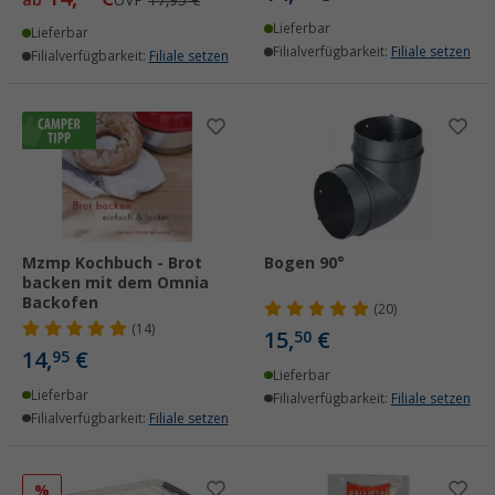
ab
UVP
17,95 €
Lieferbar
Lieferbar
Filialverfügbarkeit:
Filiale setzen
Filialverfügbarkeit:
Filiale setzen
Mzmp Kochbuch - Brot
Bogen 90°
backen mit dem Omnia
Backofen
(20)
(14)
15,
€
50
14,
€
95
Lieferbar
Lieferbar
Filialverfügbarkeit:
Filiale setzen
Filialverfügbarkeit:
Filiale setzen
%