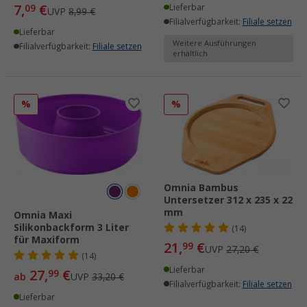
7,
€
09
Lieferbar
UVP
8,99 €
Filialverfügbarkeit:
Filiale setzen
Lieferbar
Weitere Ausführungen
Filialverfügbarkeit:
Filiale setzen
erhältlich
%
%
Omnia Bambus
Untersetzer 312 x 235 x 22
mm
Omnia Maxi
Silikonbackform 3 Liter
(14)
für Maxiform
21,
€
99
UVP
27,20 €
(14)
Lieferbar
27,
€
99
ab
UVP
33,20 €
Filialverfügbarkeit:
Filiale setzen
Lieferbar