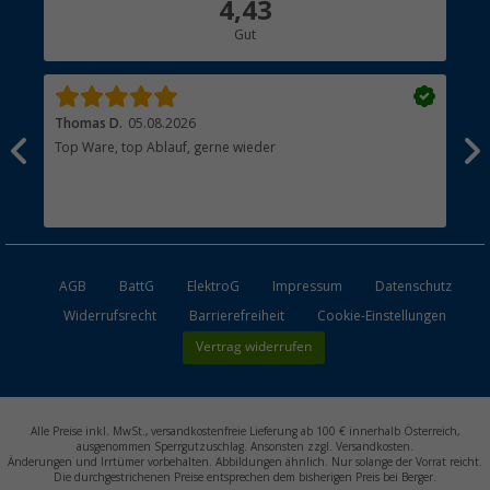
4,43
Hauptkatalog
Gut
Händler werden
Thomas D.
05.08.2026
Kla
Top Ware, top Ablauf, gerne wieder
Wie
ein
AGB
BattG
ElektroG
Impressum
Datenschutz
Widerrufsrecht
Barrierefreiheit
Cookie-Einstellungen
Vertrag widerrufen
Alle Preise inkl. MwSt., versandkostenfreie Lieferung ab 100 € innerhalb Österreich,
ausgenommen Sperrgutzuschlag. Ansonsten zzgl. Versandkosten.
Änderungen und Irrtümer vorbehalten. Abbildungen ähnlich. Nur solange der Vorrat reicht.
Die durchgestrichenen Preise entsprechen dem bisherigen Preis bei Berger.