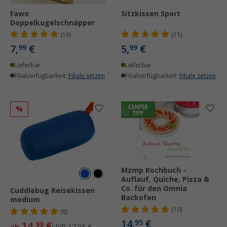
Fawo
Sitzkissen Sport
Doppelkugelschnäpper
(16)
(11)
7,
€
5,
€
99
99
Lieferbar
Lieferbar
Filialverfügbarkeit:
Filiale setzen
Filialverfügbarkeit:
Filiale setzen
%
Mzmp Kochbuch -
Auflauf, Quiche, Pizza &
Co. für den Omnia
Cuddlebug Reisekissen
Backofen
medium
(10)
(8)
14,
€
95
14,
€
99