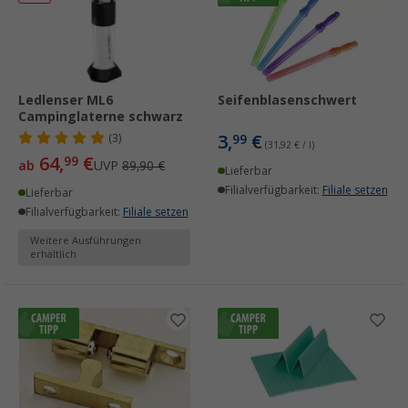
Ledlenser ML6
Seifenblasenschwert
Campinglaterne schwarz
3,
€
(3)
99
(31,92 € / l)
64,
€
99
ab
UVP
89,90 €
Lieferbar
Filialverfügbarkeit:
Filiale setzen
Lieferbar
Filialverfügbarkeit:
Filiale setzen
Weitere Ausführungen
erhältlich