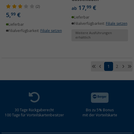
17,
€
(2)
99
ab
5,
€
99
Lieferbar
Filialverfügbarkeit:
Filiale setzen
Lieferbar
Filialverfügbarkeit:
Filiale setzen
Weitere Ausführungen
erhältlich
1
2
30 Tage Rückgaberecht
Bis zu 5% Bonus
100 Tage für Vorteilskartenbesitzer
mit der Vorteilskarte