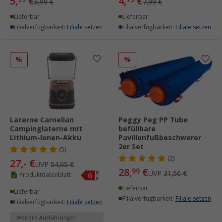
5,
€
4,
€
6,99 €
7,99 €
Lieferbar
Lieferbar
Filialverfügbarkeit:
Filiale setzen
Filialverfügbarkeit:
Filiale setzen
%
%
Laterne Carnelian
Peggy Peg PP Tube
Campinglaterne mit
befüllbare
Lithium-Ionen-Akku
Pavillonfußbeschwerer
2er Set
(5)
(2)
27,- €
UVP
54,95 €
28,
€
99
UVP
31,50 €
Produktdatenblatt
Lieferbar
Lieferbar
Filialverfügbarkeit:
Filiale setzen
Filialverfügbarkeit:
Filiale setzen
Weitere Ausführungen