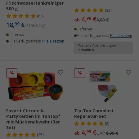
Frischwassertankreiniger
500 g
(32)
(86)
4,
€
99
ab
6,99 €
18,
€
99
(37,98 € / kg)
Lieferbar
Lieferbar
Filialverfügbarkeit:
Filiale setzen
Filialverfügbarkeit:
Filiale setzen
Weitere Ausführungen
erhältlich
%
%
Favorit Citronella
Tip-Top Camplast
Partykerzen im Tontopf
Reparatur-Set
mit Mückenabwehr (3er
(8)
Set)
4,
€
99
ab
UVP
6,99 €
(25)