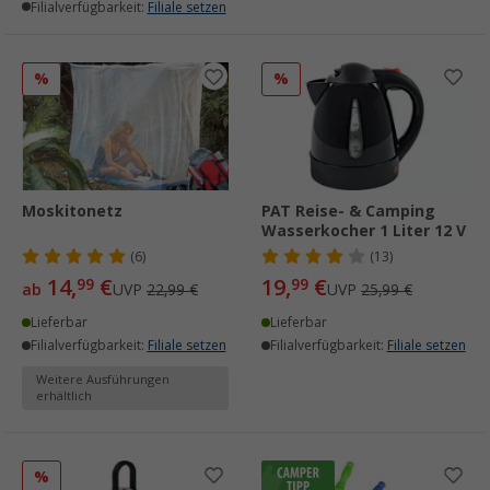
Filialverfügbarkeit:
Filiale setzen
%
%
Moskitonetz
PAT Reise- & Camping
Wasserkocher 1 Liter 12 V
(6)
(13)
14,
€
19,
€
99
99
ab
UVP
22,99 €
UVP
25,99 €
Lieferbar
Lieferbar
Filialverfügbarkeit:
Filiale setzen
Filialverfügbarkeit:
Filiale setzen
Weitere Ausführungen
erhältlich
%