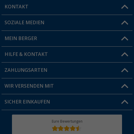
KONTAKT
SOZIALE MEDIEN
Du hast eine Frage?
MEIN BERGER
Filiale finden
HILFE & KONTAKT
Vorteilskarte
Blog
ZAHLUNGSARTEN
FAQ & Kontakt
Produkttester
Versandinformationen
WIR VERSENDEN MIT
Jobs & Karriere
Click & Collect
SICHER EINKAUFEN
Geschenkgutschein
Rücksendung
Berger Bewusst
Eure Bewertungen
Bestellstatus
Über uns