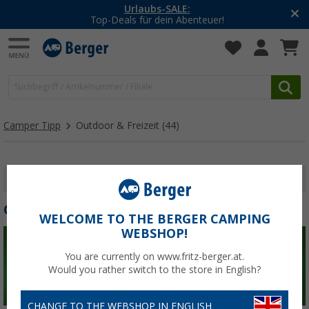
-20% auf Kleidung und S
teuer!
Mit dem Aktionscode
2
Camper Tipp
Outdoor & Freizeit
(44)
FILTER ANZEIGEN
OUTDOOR & FREIZEIT
WELCOME TO THE BERGER CAMPING
WEBSHOP!
You are currently on www.fritz-berger.at.
Would you rather switch to the store in English?
CHANGE TO THE WEBSHOP IN ENGLISH