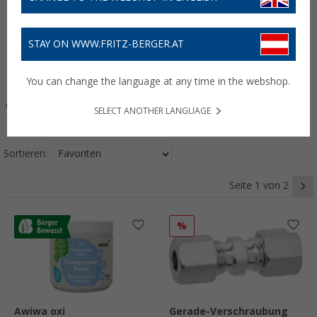
STAY ON WWW.FRITZ-BERGER.AT
You can change the language at any time in the webshop.
Wasser & Sanitär
Badausstattung
Outdoor &
Heizen & Kühlen
SELECT ANOTHER LANGUAGE
Freizeit
Sortieren:
Seite 1 von 2
%
Awiwa oxi
Gerade-Verschraubung