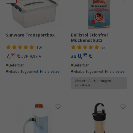
Sunware Transportbox
Ballistol Stichfrei
Mückenschutz
(10)
(8)
7,
€
0,
€
99
65
UVP
9,99 €
ab
Lieferbar
Lieferbar
Filialverfügbarkeit:
Filiale setzen
Filialverfügbarkeit:
Filiale setzen
Weitere Ausführungen
erhältlich