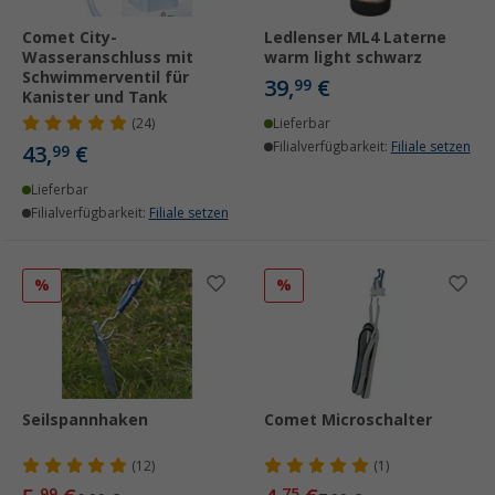
Comet City-
Ledlenser ML4 Laterne
Wasseranschluss mit
warm light schwarz
Schwimmerventil für
39,
€
99
Kanister und Tank
(24)
Lieferbar
Filialverfügbarkeit:
Filiale setzen
43,
€
99
Lieferbar
Filialverfügbarkeit:
Filiale setzen
%
%
Seilspannhaken
Comet Microschalter
(12)
(1)
99
75