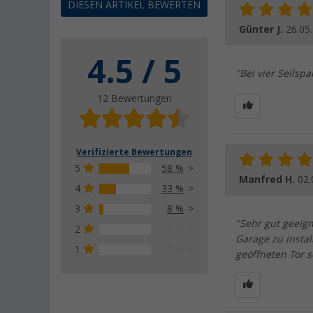
DIESEN ARTIKEL BEWERTEN
Günter J.
26.05
4.5 / 5
"Bei vier Seilsp
12 Bewertungen
Verifizierte Bewertungen
5
58 %
Manfred H.
02.
4
33 %
3
8 %
"Sehr gut geeig
2
0 %
Garage zu instal
1
0 %
geöffneten Tor s