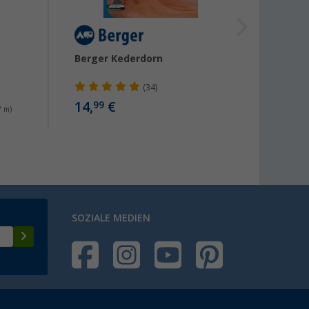
Berger Kederdorn
Berge
Busvo
(34)
14,
€
99,
99
90
/ m)
SOZIALE MEDIEN