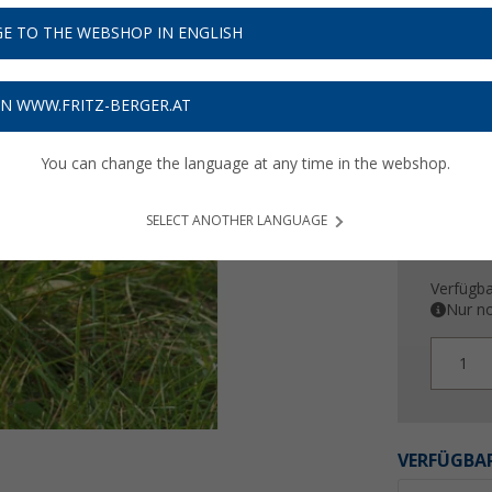
5,
99
E TO THE WEBSHOP IN ENGLISH
Preise inkl
Bis zu 
ON WWW.FRITZ-BERGER.AT
You can change the language at any time in the webshop.
SELECT ANOTHER LANGUAGE
Verfügba
Nur no
1
VERFÜGBAR