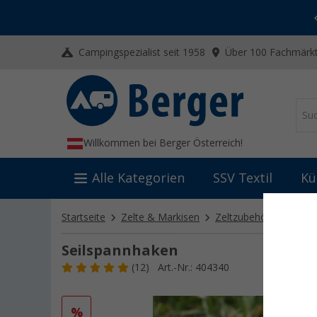
-20% auf Kleidung und Schuhe
Mit dem Aktionscode
20SSV
Campingspezialist seit 1958
Über 100 Fachmärkt
Willkommen bei Berger Österreich!
Alle Kategorien
SSV Textil
Kü
Startseite
Zelte & Markisen
Zeltzubehör
Sonsti
Seilspannhaken
(12)
Art.-Nr.: 404340
%