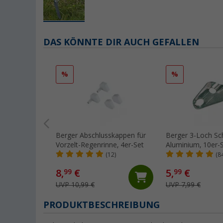
DAS KÖNNTE DIR AUCH GEFALLEN
%
%
Berger Abschlusskappen für
Berger 3-Loch Sc
Vorzelt-Regenrinne, 4er-Set
Aluminium, 10er-
(12)
(8
8,
€
5,
€
99
99
UVP 10,99 €
UVP 7,99 €
PRODUKTBESCHREIBUNG