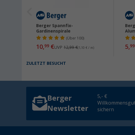
n für
Berger Spannfix-
Berg
-Set
Gardinenspirale
Alum
(
Über
100)
10,
€
5,
99
99
UVP
12,99 €
(1,10 € / m)
ZULETZT BESUCHT
5,- €
Berger
Willkommensgut
Newsletter
sichern