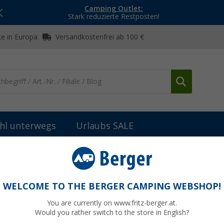
Camping Outlet:
Stark reduzierte Restposten!
e in Europa
Versandkostenfrei ab 100 €
hl unterwegs
Urlaubs SALE
ges Zubehör Zelte
Seilspannhaken
WELCOME TO THE BERGER CAMPING WEBSHOP!
You are currently on www.fritz-berger.at.
Would you rather switch to the store in English?
bisher
6,9