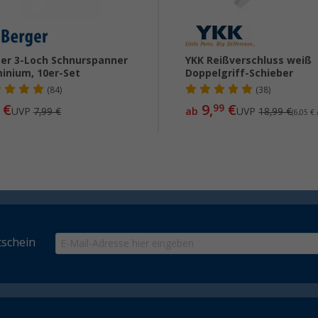
er 3-Loch Schnurspanner
YKK Reißverschluss weiß
inium, 10er-Set
Doppelgriff-Schieber
(84)
(38)
€
9,
€
99
UVP
7,99 €
ab
UVP
18,99 €
(6,05 € 
schein