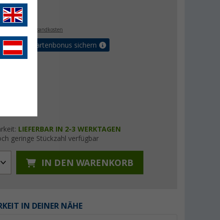
€
. MwSt.,
zzgl. Versandkosten
5% Vorteilskartenbonus sichern
rkeit:
LIEFERBAR IN 2-3 WERKTAGEN
ch geringe Stückzahl verfügbar
IN DEN WARENKORB
KEIT IN DEINER NÄHE