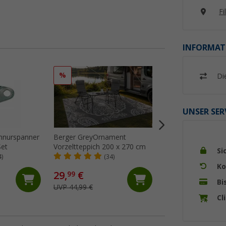
Fi
INFORMAT
%
%
Di
UNSER SER
hnurspanner
Berger GreyOrnament
Berger GreyNatur
Set
Vorzeltteppich 200 x 270 cm
Vorzeltteppich 25
Si
4)
(34)
(24)
Ko
29,
€
64,
€
99
99
Bi
UVP 44,99 €
UVP 74,99 €
Cl