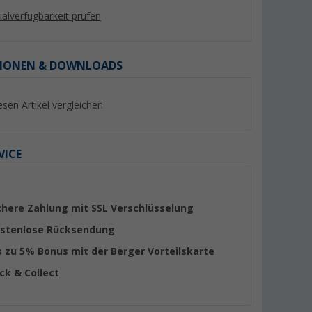
lialverfügbarkeit prüfen
IONEN & DOWNLOADS
%
esen Artikel vergleichen
VICE
e
Berger Keder für Vorzelte,
Berger Square Out
0x400 cm
Markisen und Wohnwagen
/ Vorzeltteppich 30
chere Zahlung mit SSL Verschlüsselung
weiß 6 mm, Meterware
(Über 100)
(Übe
stenlose Rücksendung
6,
€
99
59,
€
99
UVP 8,99 €
s zu 5% Bonus mit der Berger Vorteilskarte
UVP 64,99 €
(6,
99
€ / 1 m)
ick & Collect