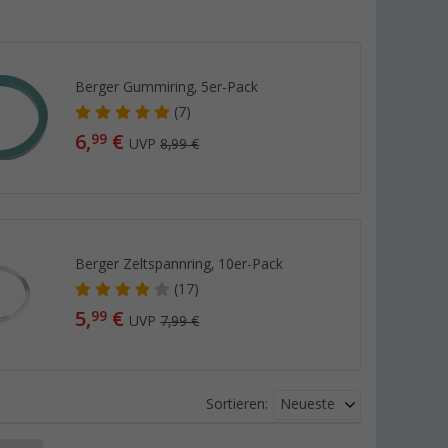
Berger Gummiring, 5er-Pack
(7)
6,
€
99
UVP
8,99 €
Berger Zeltspannring, 10er-Pack
(17)
5,
€
99
UVP
7,99 €
Neueste
Sortieren: