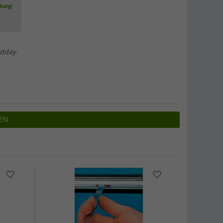
rtung
ldday
EN
%