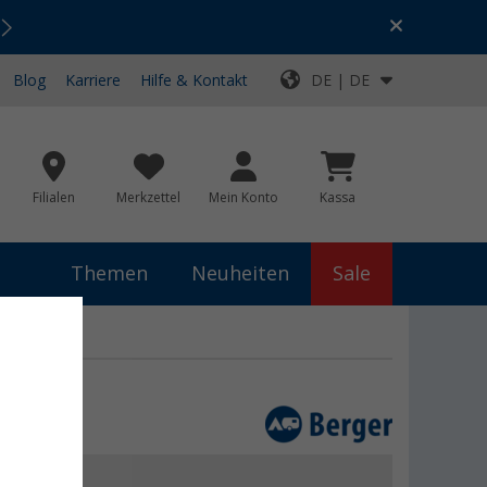
Urlaubs-SALE:
Top-Deals für dein Abenteuer!
Blog
Karriere
Hilfe & Kontakt
DE | DE
Filialen
Merkzettel
Mein Konto
Kassa
Themen
Neuheiten
Sale
9 €