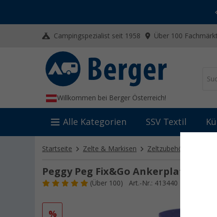
-20% auf Kleidung und Schuhe
Mit dem Aktionscode
20SSV
Campingspezialist seit 1958
Über 100 Fachmärkt
Willkommen bei Berger Österreich!
Alle Kategorien
SSV Textil
Kü
Startseite
Zelte & Markisen
Zeltzubehör
Zelthe
Peggy Peg Fix&Go Ankerplatte 2.0
(
Über
100)
Art.-Nr.: 413440
%