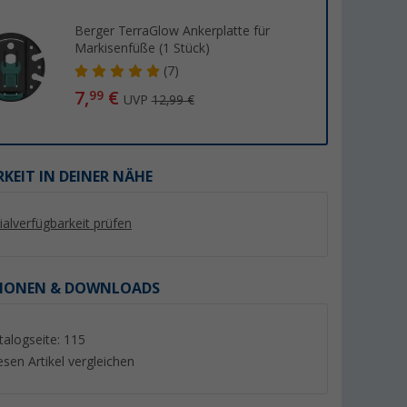
Berger TerraGlow Ankerplatte für
Markisenfüße (1 Stück)
(7)
7,
€
99
UVP
12,99 €
%
KEIT IN DEINER NÄHE
lialverfügbarkeit prüfen
e
Berger Keder für Vorzelte,
Peggy Peg Tie Stra
0x400 cm
Markisen und Wohnwagen
Abspannung/ verste
weiß 6 mm, Meterware
Markiesenspanngur
(Über 100)
(Übe
IONEN & DOWNLOADS
6,
€
99
13,
€
90
UVP 8,99 €
UVP 14,50 €
talogseite: 115
(6,
99
€ / 1 m)
esen Artikel vergleichen