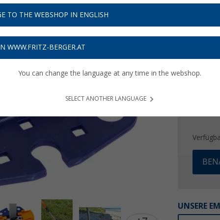
11,
9
E TO THE WEBSHOP IN ENGLISH
Preise inkl
Bis zu 
ON WWW.FRITZ-BERGER.AT
You can change the language at any time in the webshop.
SELECT ANOTHER LANGUAGE
Verfügba
BEN
UNSERE E