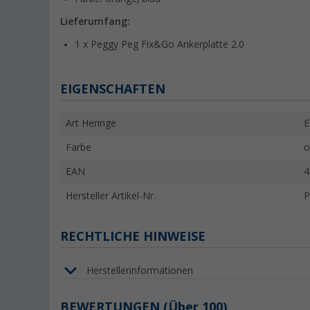
Lieferumfang:
1 x Peggy Peg Fix&Go Ankerplatte 2.0
EIGENSCHAFTEN
Art Heringe
E
Farbe
o
EAN
4
Hersteller Artikel-Nr.
P
RECHTLICHE HINWEISE
Herstellerinformationen
BEWERTUNGEN
(
Über
100)