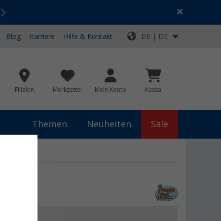
Urlaubs-SALE:
Top-Deals für dein Abenteuer!
Blog
Karriere
Hilfe & Kontakt
DE | DE
Filialen
Merkzettel
Mein Konto
Kassa
Themen
Neuheiten
Sale
 €