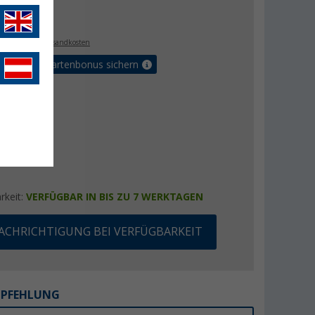
€
9
. MwSt.,
zzgl. Versandkosten
5% Vorteilskartenbonus sichern
rkeit:
VERFÜGBAR IN BIS ZU 7 WERKTAGEN
ACHRICHTIGUNG BEI VERFÜGBARKEIT
MPFEHLUNG