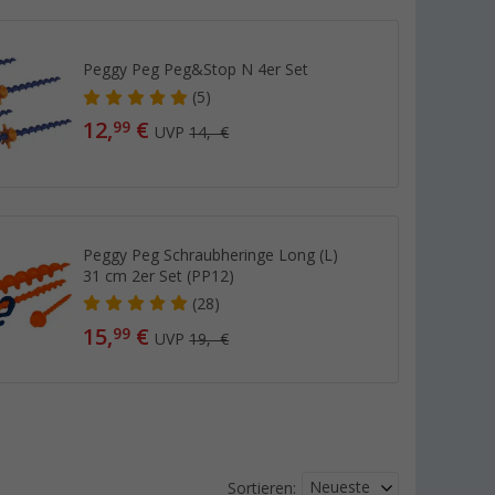
Peggy Peg Peg&Stop N 4er Set
(5)
12,
€
99
UVP
14,- €
Peggy Peg Schraubheringe Long (L)
31 cm 2er Set (PP12)
(28)
15,
€
99
UVP
19,- €
Neueste
Sortieren: