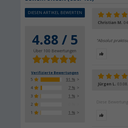
DIESEN ARTIKEL BEWERTEN
Christian M.
04
4.88 / 5
"Absolut praktis
Über 100 Bewertungen
Verifizierte Bewertungen
5
91 %
Jürgen L.
03.08
4
7 %
3
1 %
Diese Bewertung 
2
0 %
1
1 %