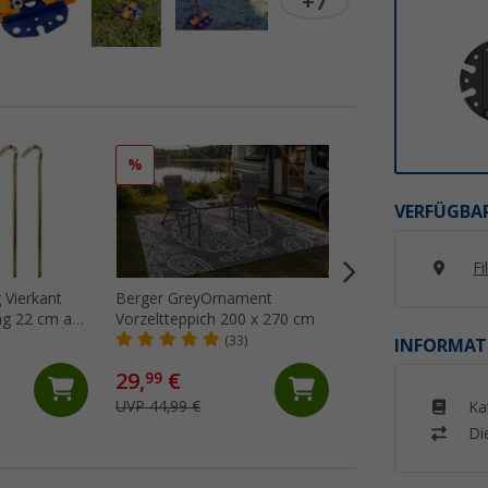
+7
%
%
VERFÜGBAR
Fi
 Vierkant
Berger GreyOrnament
Berger GreyNatur
ng 22 cm aus
Vorzeltteppich 200 x 270 cm
Vorzeltteppich 25
harte Böden,
(33)
(24)
INFORMAT
29,
€
64,
€
99
99
UVP 44,99 €
UVP 74,99 €
Ka
Di