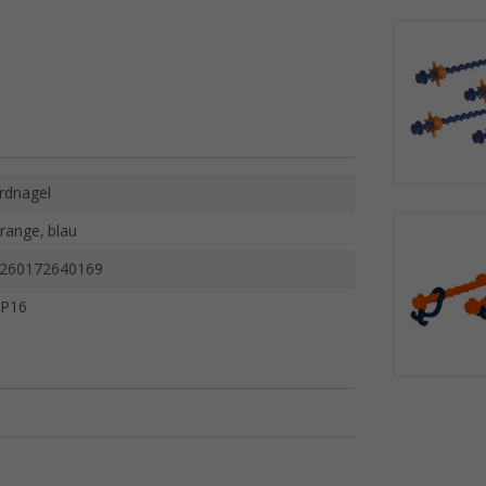
rdnagel
range, blau
260172640169
P16