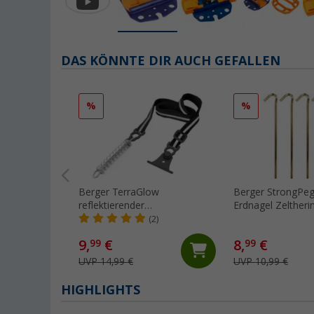
DAS KÖNNTE DIR AUCH GEFALLEN
%
%
Berger TerraGlow
Berger StrongPeg
reflektierender
Erdnagel Zeltheri
Markisenabspanngurt (1
Stahl für extrem 
(2)
Stück)
5er-Pack
9,
€
8,
€
99
99
UVP 14,99 €
UVP 10,99 €
HIGHLIGHTS