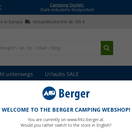
Camping Outlet:
Stark reduzierte Restposten!
e in Europa
Versandkostenfrei ab 100 €
hl unterwegs
Urlaubs SALE
ringe & Abspannmaterial
Peggy Peg Fix&Go Ankerplatte 2.0
WELCOME TO THE BERGER CAMPING WEBSHOP!
You are currently on www.fritz-berger.at.
Would you rather switch to the store in English?
UVP
14,95