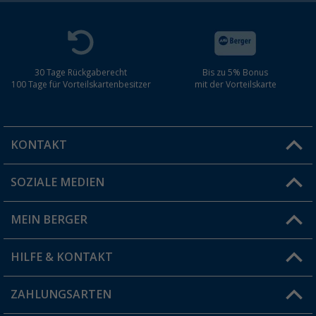
30 Tage Rückgaberecht
Bis zu 5% Bonus
100 Tage für Vorteilskartenbesitzer
mit der Vorteilskarte
KONTAKT
SOZIALE MEDIEN
Du hast eine Frage?
MEIN BERGER
Filiale finden
HILFE & KONTAKT
Vorteilskarte
Blog
ZAHLUNGSARTEN
FAQ & Kontakt