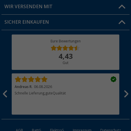
Produkttester
Versandinformationen
WIR VERSENDEN MIT
Jobs & Karriere
Click & Collect
SICHER EINKAUFEN
Geschenkgutschein
Rücksendung
Berger Bewusst
Eure Bewertungen
Bestellstatus
Über uns
4,43
Hauptkatalog
Gut
Händler werden
Andreas R.
06.08.2026
Dir
erne
Schnelle Lieferung,guteQualität
Die
Bes
AGB
BattG
ElektroG
Impressum
Datenschutz