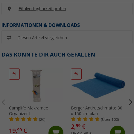
Filialverfügbarkeit prüfen
INFORMATIONEN & DOWNLOADS
Diesen Artikel vergleichen
DAS KÖNNTE DIR AUCH GEFALLEN
%
%
Camplife Makramee
Berger Antirutschmatte 30
Organizer L
x 150 cm blau
(20)
(Über 100)
2,
€
99
19,
€
99
UVP 4,99 €