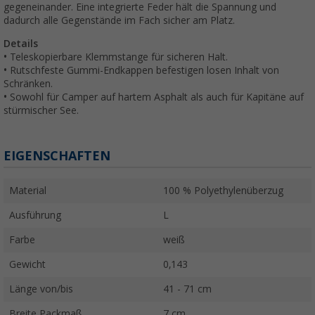
gegeneinander. Eine integrierte Feder hält die Spannung und
dadurch alle Gegenstände im Fach sicher am Platz.
Details
• Teleskopierbare Klemmstange für sicheren Halt.
• Rutschfeste Gummi-Endkappen befestigen losen Inhalt von
Schränken.
• Sowohl für Camper auf hartem Asphalt als auch für Kapitäne auf
stürmischer See.
EIGENSCHAFTEN
Material
100 % Polyethylenüberzug
Ausführung
L
Farbe
weiß
Gewicht
0,143
Länge von/bis
41 - 71 cm
Breite Packmaß
7 cm