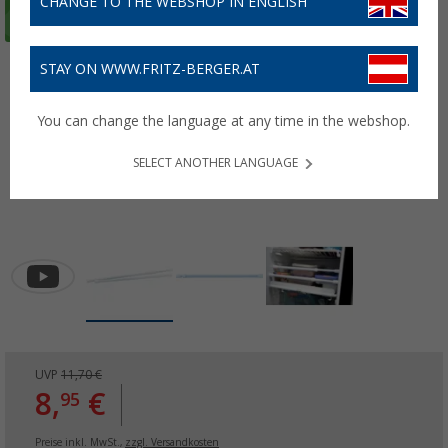
CHANGE TO THE WEBSHOP IN ENGLISH
STAY ON WWW.FRITZ-BERGER.AT
You can change the language at any time in the webshop.
SELECT ANOTHER LANGUAGE
UVP
11,70 €
8,
€
95
Preise inkl. MwSt.,
zzgl. Versandkosten