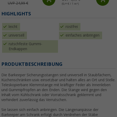
UVP 24,99 €
(6,
64
€ / 1 m²)
HIGHLIGHTS
leicht
rostfrei
universell
einfaches anbringen
rutschfeste Gummi-
Endkappen
PRODUKTBESCHREIBUNG
Die Barkeeper Sicherungsstangen sind universell in Staubfächern,
Küchenschränken usw. einsetzbar und halten alles an Ort und Stelle.
Teleskopierbare Klemmstange mit kräftiger Feder als Innenleben
und Gummipfropfen an den Enden. Die Stange wird gegen den
Inhalt vom Kühlschrank oder Vorratsschrank geklemmt und
verhindert zuverlässig das Verrutschen.
Sie lassen sich einfach anbringen. Die Längenanpässe der
Barkeeper am Schrank erfolgt durch Verdrehen der Stäbe