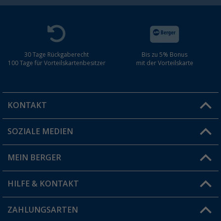
30 Tage Rückgaberecht
Bis zu 5% Bonus
100 Tage für Vorteilskartenbesitzer
mit der Vorteilskarte
KONTAKT
SOZIALE MEDIEN
Du hast eine Frage?
MEIN BERGER
Filiale finden
HILFE & KONTAKT
Vorteilskarte
Blog
ZAHLUNGSARTEN
FAQ & Kontakt