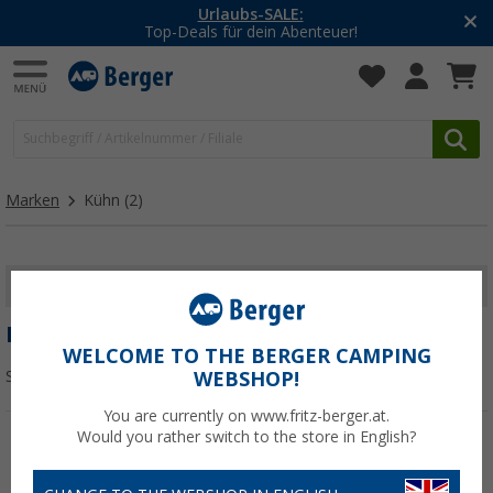
Urlaubs-SALE:
Top-Deals für dein Abenteuer!
Marken
Kühn
(2)
FILTER ANZEIGEN
KÜHN
WELCOME TO THE BERGER CAMPING
Sortieren:
WEBSHOP!
You are currently on www.fritz-berger.at.
Would you rather switch to the store in English?