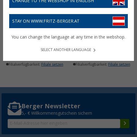
CHANGE TO THE WEBSHOP IN ENGLISH
STAY ON WWW.FRITZ-BERGER.AT
Steppstich-Nähahle
Ersatzteil-Sortiment für
Steppstich-Nähahle
You can change the language at any time in the webshop.
(33)
(7)
27,
€
15,
€
99
99
SELECT ANOTHER LANGUAGE
Lieferbar
Lieferbar
Filialverfügbarkeit:
Filiale setzen
Filialverfügbarkeit:
Filiale setzen
Berger Newsletter
5,- € Willkommensgutschein sichern