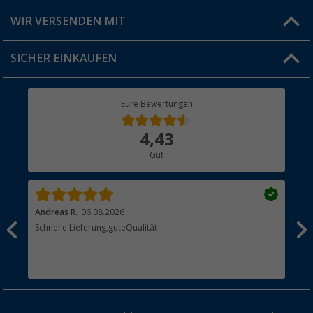
Produkttester
Versandinformationen
WIR VERSENDEN MIT
Jobs & Karriere
Click & Collect
SICHER EINKAUFEN
Geschenkgutschein
Rücksendung
Berger Bewusst
Eure Bewertungen
Bestellstatus
Über uns
4,43
Hauptkatalog
Gut
Händler werden
Andreas R.
06.08.2026
Dir
erne
Schnelle Lieferung,guteQualität
Die
Bes