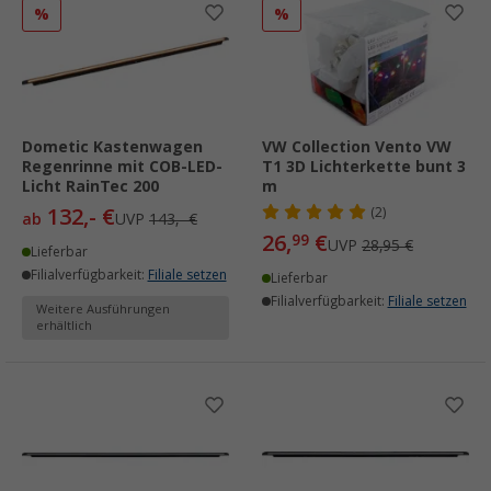
%
%
Dometic Kastenwagen
VW Collection Vento VW
Regenrinne mit COB-LED-
T1 3D Lichterkette bunt 3
Licht RainTec 200
m
132,- €
(2)
ab
UVP
143,- €
26,
€
99
UVP
28,95 €
Lieferbar
Filialverfügbarkeit:
Filiale setzen
Lieferbar
Filialverfügbarkeit:
Filiale setzen
Weitere Ausführungen
erhältlich