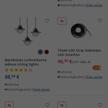
Lieferbar
Filialverfügbarkeit:
Filiale setzen
%
Thule LED Strip Sideways
LED-Streifen
Barebones Lichterkette
96,
€
99
UVP
130,- €
edison string lights
(2)
Lieferbar
88,
€
99
Filialverfügbarkeit:
Filiale setzen
Lieferbar
Filialverfügbarkeit:
Filiale setzen
%
%