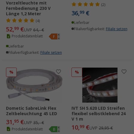
Vorzeltleuchte mit
(2)
Fernbedienung 230 V
36,
€
99
Länge 1,2 Meter
(4)
Lieferbar
52,
€
99
Filialverfügbarkeit:
Filiale setzen
UVP
64,- €
Produktdatenblatt
Lieferbar
Filialverfügbarkeit:
Filiale setzen
%
%
Dometic SabreLink Flex
IVT SH 5.620 LED Streifen
Zeltbeleuchtung 45 LED
flexibel selbstklebend 24
V 1 m
31,
€
95
UVP
35,- €
10,
€
99
UVP
29,95 €
Produktdatenblatt