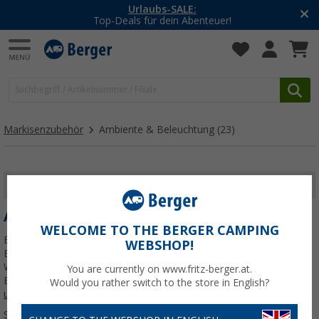
Urlaubs-SALE:
Top-Deals für dein Abenteuer!
Markisenzubehör
Ambiente & Beleuchtung
(23)
FILTER ANZEIGEN
AMBIENTE & BELEUCHTUNG
WELCOME TO THE BERGER CAMPING
Entdecke die hochwertigen Markisenbeleuchtungen von Fritz
WEBSHOP!
Berger für dein nächstes Camping-Abenteuer. Unsere speziell für
Wohnmobile optimierte Beleuchtung bietet eine helle und klare
You are currently on www.fritz-berger.at.
Beleuchtung für dein mobiles Zuhause. Schaffe die
Jetzt mehr über
Would you rather switch to the store in English?
unsere Kategorie
Ambiente & Beleuchtung
erfahren...
Sortieren: