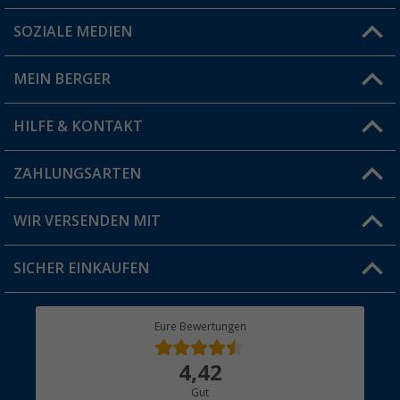
SOZIALE MEDIEN
Du hast eine Frage?
MEIN BERGER
Filiale finden
HILFE & KONTAKT
Vorteilskarte
Blog
ZAHLUNGSARTEN
FAQ & Kontakt
Produkttester
Versandinformationen
WIR VERSENDEN MIT
Jobs & Karriere
Click & Collect
SICHER EINKAUFEN
Geschenkgutschein
Rücksendung
Berger Bewusst
Eure Bewertungen
Bestellstatus
Über uns
4,42
Hauptkatalog
Gut