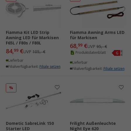
Fiamma Kit LED Strip
Fiamma Awning Arms LED
Awning LED für Markisen
für Markisen
F65L / F80s / F80L
68,
€
99
UVP
95,- €
84,
€
99
UVP
105,- €
Produktdatenblatt
Lieferbar
Lieferbar
Filialverfügbarkeit:
Filiale setzen
Filialverfügbarkeit:
Filiale setzen
%
Dometic SabreLink 150
Frilight Außenleuchte
Starter LED
Night Eye 620