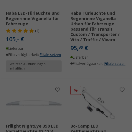
Haba LED-Türleuchte und
Haba Türleuchte und
Regenrinne Viganella für
Regenrinne Viganella
Fahrzeuge
Urban für Fahrzeuge
passend für Transit
(1)
Custom / Transporter /
105,- €
Vito / Traffic / Vivaro
95,
€
99
Lieferbar
Filialverfügbarkeit:
Filiale setzen
Lieferbar
Filialverfügbarkeit:
Filiale setzen
Weitere Ausführungen
erhältlich
%
Frilight NightEye 350 LED
Bo-Camp LED
Vorzeltleuchte S2 12 V
Zeltbeleuchtung