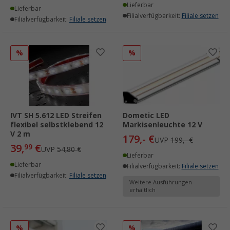
Lieferbar
Lieferbar
Filialverfügbarkeit:
Filiale setzen
Filialverfügbarkeit:
Filiale setzen
%
%
IVT SH 5.612 LED Streifen
Dometic LED
flexibel selbstklebend 12
Markisenleuchte 12 V
V 2 m
179,- €
UVP
199,- €
39,
€
99
UVP
54,80 €
Lieferbar
Lieferbar
Filialverfügbarkeit:
Filiale setzen
Filialverfügbarkeit:
Filiale setzen
Weitere Ausführungen
erhältlich
%
%