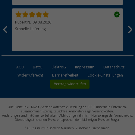
Händler werden
Hubert N.
09.08.2026
Kai 
Schnelle Lieferung
Seh
AGB
BattG
ElektroG
Impressum
Datenschutz
Widerrufsrecht
Barrierefreiheit
Cookie-Einstellungen
Vertrag widerrufen
Alle Preise inkl. MwSt., versandkostenfreie Lieferung ab 100 € innerhalb Österreich,
ausgenommen Sperrgutzuschlag. Ansonsten zzgl. Versandkosten.
Änderungen und Irrtümer vorbehalten. Abbildungen ähnlich. Nur solange der Vorrat reicht.
Die durchgestrichenen Preise entsprechen dem bisherigen Preis bei Berger.
*
Gültig nur für Dometic Markisen. Zubehör ausgenommen.