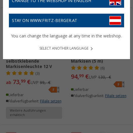
CHANGE TO THE WEBSHOP IN ENGLISH
%
%
STAY ON WWW.FRITZ-BERGER.AT
You can change the language at any time in the webshop.
SELECT ANOTHER LANGUAGE
Thule LED Strip
Thule LED Strip für
selbstklebende
Markisen (5 m)
Markisenleuchte 12 V
(6)
(3)
94,
€
99
UVP
130,- €
73,
€
99
ab
UVP
99,- €
Lieferbar
Lieferbar
Filialverfügbarkeit:
Filiale setzen
Filialverfügbarkeit:
Filiale setzen
Weitere Ausführungen
erhältlich