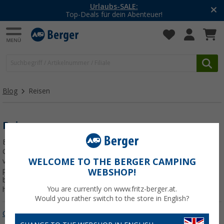
Urlaubs-SALE:
Top-Deals für dein Abenteuer!
Blog
Reisen
Reisen
Entdecken Sie die schönsten Ziele für Ihren nächsten
Campingausflug. In dieser Kategorie dreht sich alles ums Reisen:
WELCOME TO THE BERGER CAMPING
von inspirierenden Reiserouten und besonderen Orten bis hin zu
praktischen Tipps für unterwegs. Ob Sie in der Nähe Ihrer Heimat
WEBSHOP!
bleiben oder Europa durchqueren, Ihr nächstes Abenteuer beginnt
You are currently on www.fritz-berger.at.
hier.
Would you rather switch to the store in English?
Campingplätze
Reiseberichte
Reiseziele