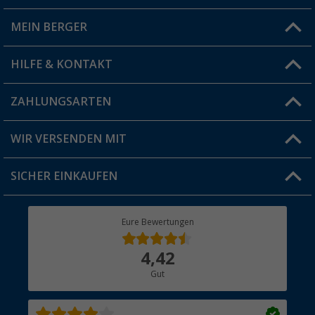
MEIN BERGER
Filiale finden
HILFE & KONTAKT
Vorteilskarte
Blog
ZAHLUNGSARTEN
FAQ & Kontakt
Produkttester
Versandinformationen
WIR VERSENDEN MIT
Jobs & Karriere
Click & Collect
SICHER EINKAUFEN
Geschenkgutschein
Rücksendung
Berger Bewusst
Eure Bewertungen
Bestellstatus
Über uns
4,42
Hauptkatalog
Gut
Händler werden