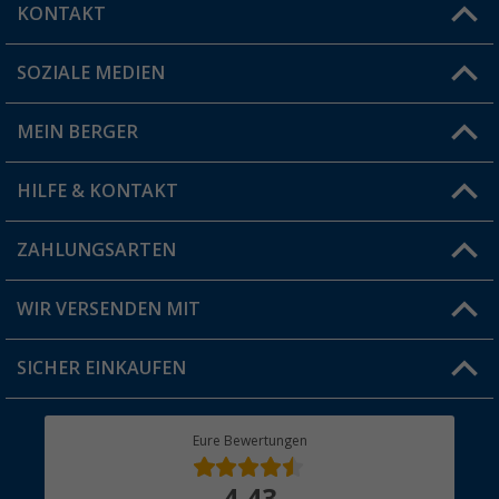
KONTAKT
SOZIALE MEDIEN
Du hast eine Frage?
MEIN BERGER
Filiale finden
HILFE & KONTAKT
Vorteilskarte
Blog
ZAHLUNGSARTEN
FAQ & Kontakt
Produkttester
Versandinformationen
WIR VERSENDEN MIT
Jobs & Karriere
Click & Collect
SICHER EINKAUFEN
Geschenkgutschein
Rücksendung
Berger Bewusst
Eure Bewertungen
Bestellstatus
Über uns
4,43
Hauptkatalog