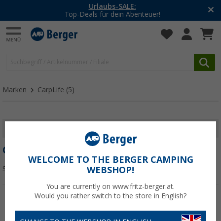
Urlaubs-SALE:
Top-Deals für dein Abenteuer!
Marken
CarpLife
(5)
FILTER ANZEIGEN
CARPLIFE
WELCOME TO THE BERGER CAMPING
Sortieren:
WEBSHOP!
You are currently on www.fritz-berger.at.
Would you rather switch to the store in English?
%
%