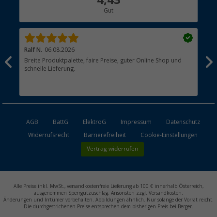
Gut
Händler werden
Ralf N.
06.08.2026
Hen
Breite Produktpalette, faire Preise, guter Online Shop und
?
schnelle Lieferung.
AGB
BattG
ElektroG
Impressum
Datenschutz
Widerrufsrecht
Barrierefreiheit
Cookie-Einstellungen
Vertrag widerrufen
Alle Preise inkl. MwSt., versandkostenfreie Lieferung ab 100 € innerhalb Österreich,
ausgenommen Sperrgutzuschlag. Ansonsten zzgl. Versandkosten.
Änderungen und Irrtümer vorbehalten. Abbildungen ähnlich. Nur solange der Vorrat reicht.
Die durchgestrichenen Preise entsprechen dem bisherigen Preis bei Berger.