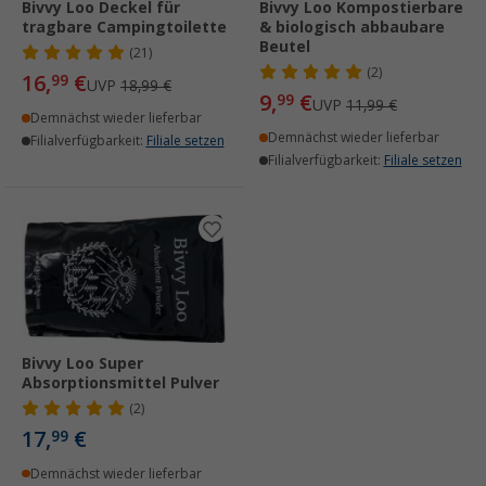
Bivvy Loo Deckel für
Bivvy Loo Kompostierbare
tragbare Campingtoilette
& biologisch abbaubare
Beutel
(21)
(2)
16,
€
99
UVP
18,99 €
9,
€
99
UVP
11,99 €
Demnächst wieder lieferbar
Demnächst wieder lieferbar
Filialverfügbarkeit:
Filiale setzen
Filialverfügbarkeit:
Filiale setzen
Bivvy Loo Super
Absorptionsmittel Pulver
(2)
17,
€
99
Demnächst wieder lieferbar