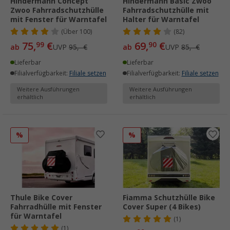
Hindermann Concept
Hindermann Basic Zwoo
Zwoo Fahrradschutzhülle
Fahrradschutzhülle mit
mit Fenster für Warntafel
Halter für Warntafel
(
Über
100)
(82)
75,
€
69,
€
99
90
ab
UVP
95,- €
ab
UVP
85,- €
Lieferbar
Lieferbar
Filialverfügbarkeit:
Filiale setzen
Filialverfügbarkeit:
Filiale setzen
Weitere Ausführungen
Weitere Ausführungen
erhältlich
erhältlich
%
%
Thule Bike Cover
Fiamma Schutzhülle Bike
Fahrradhülle mit Fenster
Cover Super (4 Bikes)
für Warntafel
(1)
(1)