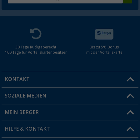
30 Tage Rückgaberecht
Bis zu 5% Bonus
100 Tage für Vorteilskartenbesitzer
mit der Vorteilskarte
KONTAKT
SOZIALE MEDIEN
Du hast eine Frage?
MEIN BERGER
Filiale finden
HILFE & KONTAKT
Vorteilskarte