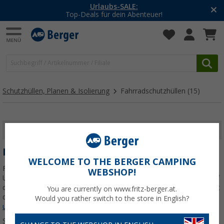
Urlaubs-SALE:
Top-Deals für dein Abenteuer!
Schutzhüllen, Planen & Isolierung
Fahrradschutzhüllen
(15)
FILTER ANZEIGEN
FAHRRADSCHUTZHÜLLEN
WELCOME TO THE BERGER CAMPING
Fahrradabdeckungen schützen deine Räder zuverlässig vor Regen,
WEBSHOP!
UV-Strahlung, Schmutz und Witterung – egal ob beim Transport auf
dem Fahrzeugträger oder bei der Lagerung. Bei Fritz Berger findest
You are currently on www.fritz-berger.at.
du passende Fahrradplanen und Schutzhüllen
Jetzt mehr über
Would you rather switch to the store in English?
unsere Kategorie
Fahrradschutzhüllen
erfahren...
Sortieren: