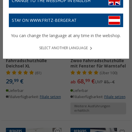
CHANGE TO THE WEBSHOP IN ENGLISH
%
STAY ON WWW.FRITZ-BERGER.AT
You can change the language at any time in the webshop.
SELECT ANOTHER LANGUAGE
Berger 300D
Hindermann Universal
Fahrradschutzhülle
Zwoo Fahrradschutzhülle
Deichsel XL
mit Fenster für Warntafel
(61)
(
Über
100)
29,
€
68,
€
99
99
ab
UVP
85,- €
Lieferbar
Lieferbar
Filialverfügbarkeit:
Filiale setzen
Filialverfügbarkeit:
Filiale setzen
Weitere Ausführungen
erhältlich