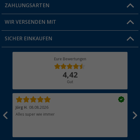
Blog
ZAHLUNGSARTEN
FAQ & Kontakt
Produkttester
Versandinformationen
WIR VERSENDEN MIT
Jobs & Karriere
Click & Collect
SICHER EINKAUFEN
Geschenkgutschein
Rücksendung
Berger Bewusst
Eure Bewertungen
Bestellstatus
Über uns
4,42
Hauptkatalog
Gut
Händler werden
Jörg H.
08.08.2026
Kla
Alles super wie immer
Ein
und
Lei
Max
unk