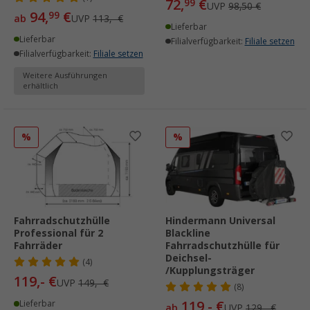
72,
€
99
UVP
98,50 €
94,
€
99
ab
UVP
113,- €
Lieferbar
Lieferbar
Filialverfügbarkeit:
Filiale setzen
Filialverfügbarkeit:
Filiale setzen
Weitere Ausführungen
erhältlich
%
%
Fahrradschutzhülle
Hindermann Universal
Professional für 2
Blackline
Fahrräder
Fahrradschutzhülle für
Deichsel-
(4)
/Kupplungsträger
119,- €
UVP
149,- €
(8)
119,- €
Lieferbar
ab
UVP
129,- €