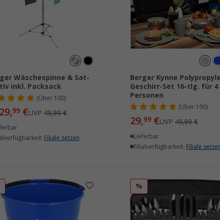
ger Wäschespinne & Sat-
Berger Kynne Polypropyl
tiv inkl. Packsack
Geschirr-Set 16-tlg. für 4
Personen
(
Über
100)
(
Über
100)
29,
€
99
UVP
49,99 €
29,
€
99
UVP
49,99 €
ferbar
Lieferbar
ialverfügbarkeit:
Filiale setzen
Filialverfügbarkeit:
Filiale setze
%
%