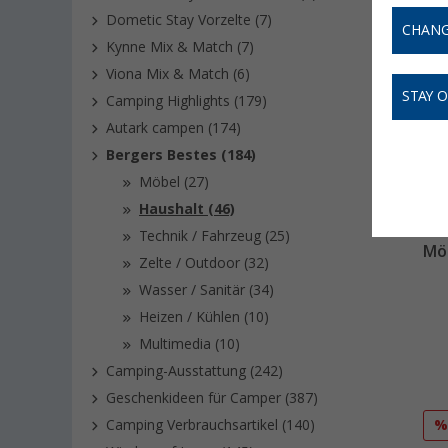
Dometic Stay Vorzelte (7)
CHANG
Kynne Mix & Match (7)
Viona Mix & Match (6)
STAY 
Camping Highlights (179)
Autark campen (174)
Bergers Bestes (184)
Möbel (27)
Haushalt (46)
Technik / Fahrzeug (25)
Mö
Zelte / Outdoor (32)
Wasser / Sanitär (34)
Heizen / Kühlen (10)
Multimedia (10)
Camping-Ausstattung (242)
Geschenkideen für Camper (387)
Camping Verbrauchsartikel (140)