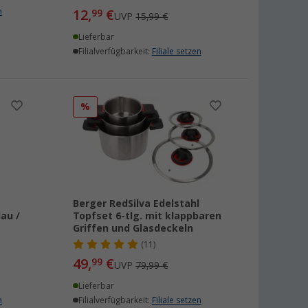
n
12,
€
99
UVP
15,99 €
Lieferbar
Filialverfügbarkeit:
Filiale setzen
%
Berger RedSilva Edelstahl
au /
Topfset 6-tlg. mit klappbaren
Griffen und Glasdeckeln
(11)
49,
€
99
UVP
79,99 €
Lieferbar
n
Filialverfügbarkeit:
Filiale setzen