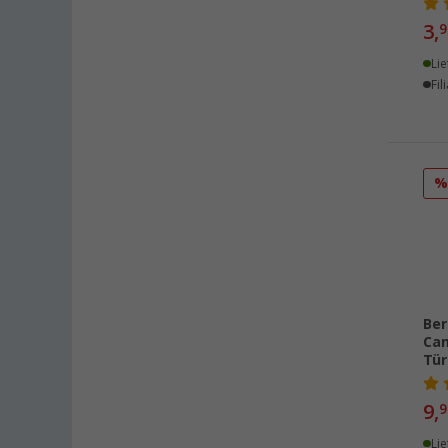
Eisenach (44)
3,
9
Ellingen (41)
Lie
Erfurt (43)
Fil
Eriskirch (41)
Frankfurt am Main (45)
Freiburg (39)
Fulda (40)
Gera (41)
Gießen (44)
Grafenau (38)
Göttingen (42)
Ber
Gütersloh (43)
Ca
Hamburg (44)
Tür
Hannover (43)
9,
9
Heide (42)
Heidelberg (44)
Lie