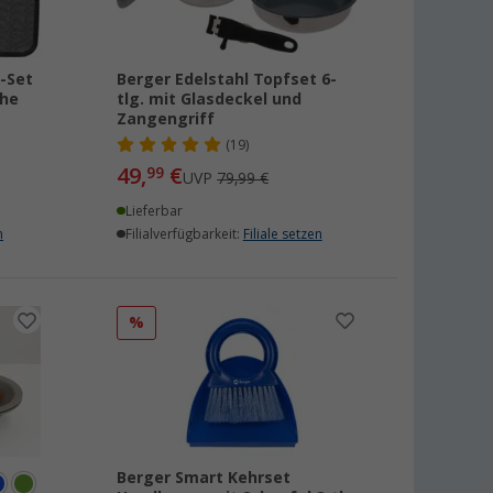
-Set
Berger Edelstahl Topfset 6-
che
tlg. mit Glasdeckel und
Zangengriff
(19)
49,
€
99
UVP
79,99 €
Lieferbar
n
Filialverfügbarkeit:
Filiale setzen
%
Berger Smart Kehrset