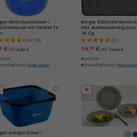
ger Mehrzweckeimer /
Berger Edelstahl Besteck
chschüssel mit Henkel 14
inkl. Aufbewahrungstas
er
16-tlg.
(
Über
100)
(25)
€
19,
€
9
99
UVP
8,99 €
UVP
29,99 €
ferbar
Lieferbar
ialverfügbarkeit:
Filiale setzen
Filialverfügbarkeit:
Filiale setze
%
%
ger eckiger Eimer /