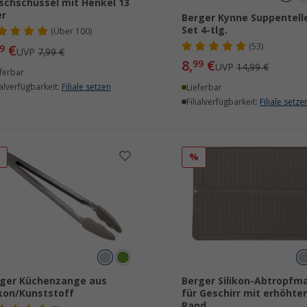
chschüssel mit Henkel 13
er
Berger Kynne Suppentell
Set 4-tlg.
(
Über
100)
(53)
€
9
UVP
7,99 €
8,
€
99
UVP
14,99 €
ferbar
ialverfügbarkeit:
Filiale setzen
Lieferbar
Filialverfügbarkeit:
Filiale setze
%
%
ger Küchenzange aus
Berger Silikon-Abtropfm
ikon/Kunststoff
für Geschirr mit erhöhte
Rand