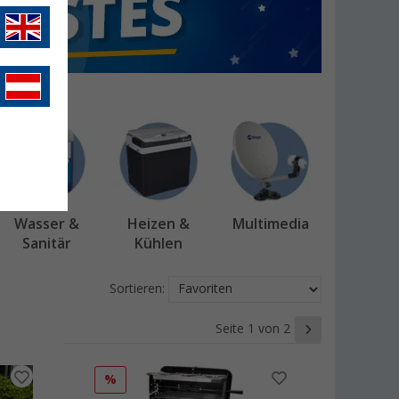
Wasser &
Heizen &
Multimedia
Sanitär
Kühlen
Sortieren:
Seite 1 von 2
%