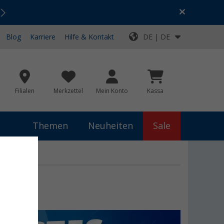
Urlaubs-SALE:
Top-Deals für dein Abenteuer!
Blog
Karriere
Hilfe & Kontakt
DE | DE
Filialen
Merkzettel
Mein Konto
Kassa
Themen
Neuheiten
Sale