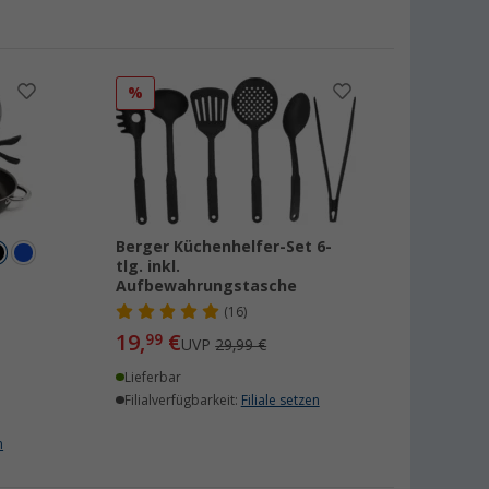
%
Berger Küchenhelfer-Set 6-
tlg. inkl.
Aufbewahrungstasche
(16)
19,
€
99
UVP
29,99 €
Lieferbar
Filialverfügbarkeit:
Filiale setzen
n