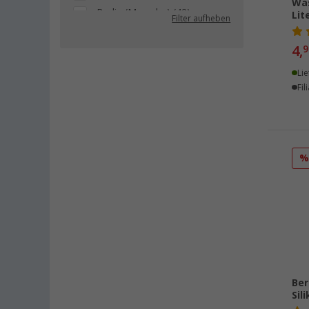
Was
Berlin (Marzahn) (42)
Lit
Filter aufheben
Berlin (Tegel) (44)
4,
9
Bielefeld (43)
Bindlach (22)
Lie
Fil
Bischofsheim (43)
Bocholt (41)
Bordeaux (FR) (44)
Braunschweig (43)
Buchholz (42)
Chartres (FR) (22)
Coburg / Dörfles-Esbach (40)
Cottbus (43)
Cuxhaven (44)
Deggendorf (44)
Ber
Dettingen unter Teck (42)
Sil
Dornbirn (AT) (35)