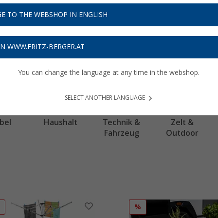
E TO THE WEBSHOP IN ENGLISH
ON WWW.FRITZ-BERGER.AT
You can change the language at any time in the webshop.
SELECT ANOTHER LANGUAGE
bel
Haushalt
Technik &
Zelt &
Fahrzeug
Outdoor
%
%