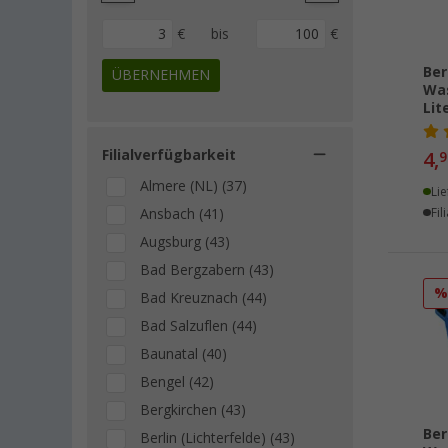
€
bis
€
Ber
ÜBERNEHMEN
Was
Lit
Filialverfügbarkeit
4,
9
Almere (NL) (37)
Lie
Fil
Ansbach (41)
Augsburg (43)
Bad Bergzabern (43)
Bad Kreuznach (44)
Bad Salzuflen (44)
Baunatal (40)
Bengel (42)
Bergkirchen (43)
Ber
Berlin (Lichterfelde) (43)