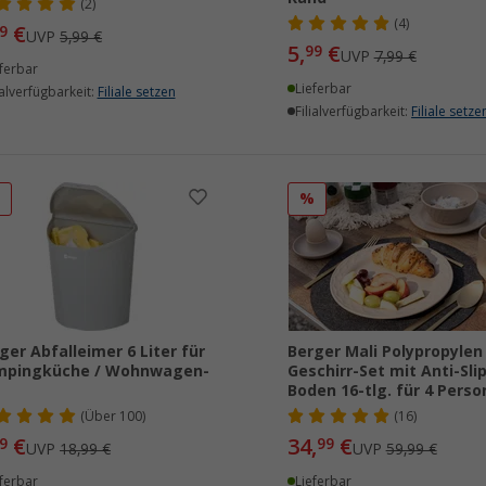
(2)
(4)
€
9
UVP
5,99 €
5,
€
99
UVP
7,99 €
ferbar
Lieferbar
ialverfügbarkeit:
Filiale setzen
Filialverfügbarkeit:
Filiale setze
%
%
ger Abfalleimer 6 Liter für
Berger Mali Polypropylen
mpingküche / Wohnwagen-
Geschirr-Set mit Anti-Slip
Boden 16-tlg. für 4 Pers
(
Über
100)
(16)
€
34,
€
9
99
UVP
18,99 €
UVP
59,99 €
ferbar
Lieferbar