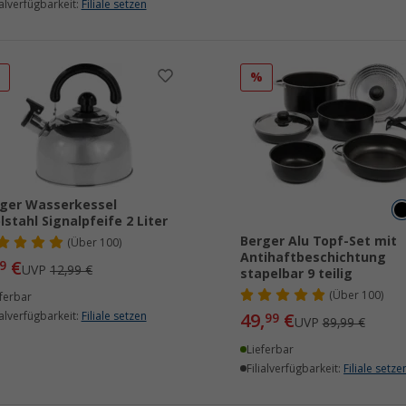
ialverfügbarkeit:
Filiale setzen
%
%
ger Wasserkessel
lstahl Signalpfeife 2 Liter
Berger Alu Topf-Set mit
(
Über
100)
Antihaftbeschichtung
€
9
UVP
12,99 €
stapelbar 9 teilig
(
Über
100)
ferbar
ialverfügbarkeit:
Filiale setzen
49,
€
99
UVP
89,99 €
Lieferbar
Filialverfügbarkeit:
Filiale setze