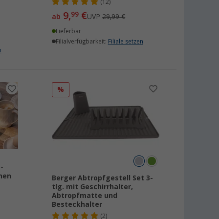
(12)
9,
€
99
ab
UVP
29,99 €
Lieferbar
Filialverfügbarkeit:
Filiale setzen
n
%
-
onen
Berger Abtropfgestell Set 3-
tlg. mit Geschirrhalter,
Abtropfmatte und
Besteckhalter
(2)