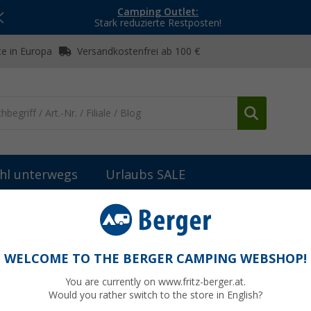
Camping Outlet:
Stark reduzierte Restposten!
e in Europa
Versandkostenfrei ab 100 €
hl unterwegs
Urlaubs SALE
6)
WELCOME TO THE BERGER CAMPING WEBSHOP!
HALT
You are currently on www.fritz-berger.at.
Would you rather switch to the store in English?