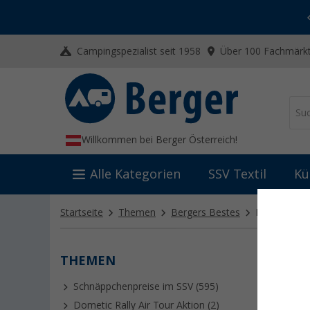
-20% auf Kleidung und Schuhe
Mit dem Aktionscode
20SSV
Campingspezialist seit 1958
Über 100 Fachmärkt
Willkommen bei Berger Österreich!
Alle Kategorien
SSV Textil
Kü
Startseite
Themen
Bergers Bestes
Haushalt
(4
THEMEN
HAUS
Schnäppchenpreise im SSV (595)
Dometic Rally Air Tour Aktion (2)