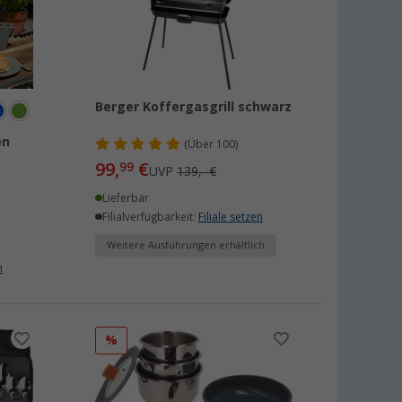
Berger Koffergasgrill schwarz
en
(
Über
100)
99,
€
99
UVP
139,- €
Lieferbar
Filialverfügbarkeit:
Filiale setzen
Weitere Ausführungen erhältlich
n
%