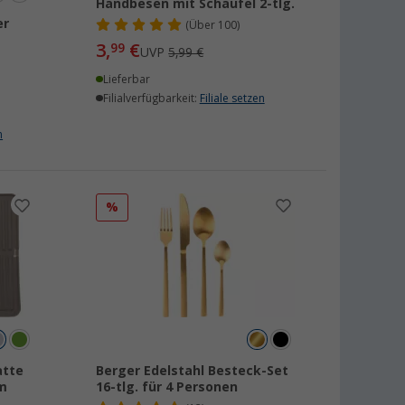
Handbesen mit Schaufel 2-tlg.
er
(
Über
100)
3,
€
99
UVP
5,99 €
Lieferbar
Filialverfügbarkeit:
Filiale setzen
n
%
atte
Berger Edelstahl Besteck-Set
m
16-tlg. für 4 Personen