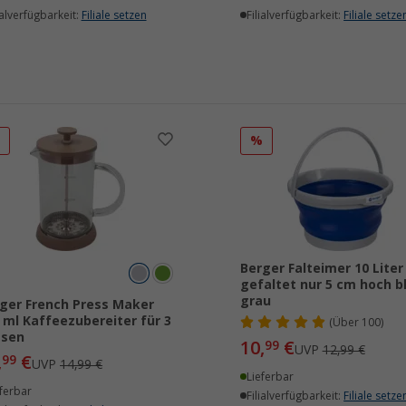
ialverfügbarkeit:
Filiale setzen
Filialverfügbarkeit:
Filiale setze
%
%
Berger Falteimer 10 Liter
gefaltet nur 5 cm hoch bl
grau
ger French Press Maker
 ml Kaffeezubereiter für 3
(
Über
100)
ssen
10,
€
99
UVP
12,99 €
,
€
99
UVP
14,99 €
Lieferbar
ferbar
Filialverfügbarkeit:
Filiale setze