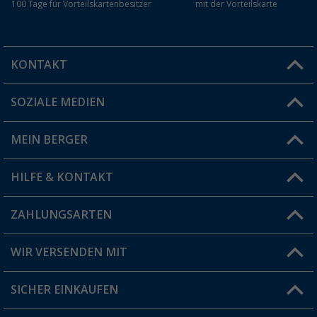
100 Tage für Vorteilskartenbesitzer
mit der Vorteilskarte
KONTAKT
SOZIALE MEDIEN
Du hast eine Frage?
MEIN BERGER
Filiale finden
HILFE & KONTAKT
Vorteilskarte
Blog
ZAHLUNGSARTEN
FAQ & Kontakt
Produkttester
Versandinformationen
WIR VERSENDEN MIT
Jobs & Karriere
Click & Collect
SICHER EINKAUFEN
Geschenkgutschein
Rücksendung