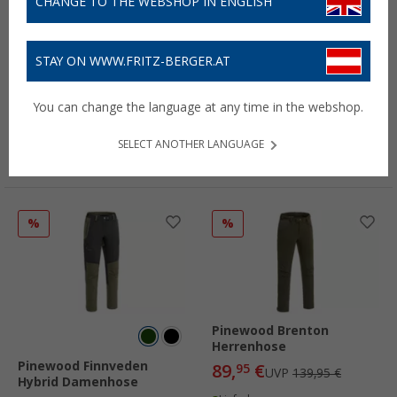
CHANGE TO THE WEBSHOP IN ENGLISH
STAY ON WWW.FRITZ-BERGER.AT
Pinewood Lappland
Pinewood Air Vent Damen
Extreme 2.0 Herrenhose
Fleecejacke
You can change the language at any time in the webshop.
129,
€
39,
€
95
95
UVP
159,95 €
UVP
59,95 €
SELECT ANOTHER LANGUAGE
Lieferbar
Lieferbar
Filialverfügbarkeit:
Filiale setzen
Filialverfügbarkeit:
Filiale setzen
%
%
Pinewood Brenton
Herrenhose
Pinewood Finnveden
89,
€
95
UVP
139,95 €
Hybrid Damenhose