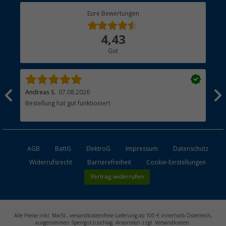
Berger Bewusst
Eure Bewertungen
Bestellstatus
Über uns
4,43
Hauptkatalog
Gut
Händler werden
Andreas S.
07.08.2026
Pas
sten
Bestellung hat gut funktioniert
AGB
BattG
ElektroG
Impressum
Datenschutz
Widerrufsrecht
Barrierefreiheit
Cookie-Einstellungen
Vertrag widerrufen
Alle Preise inkl. MwSt., versandkostenfreie Lieferung ab 100 € innerhalb Österreich,
ausgenommen Sperrgutzuschlag. Ansonsten zzgl. Versandkosten.