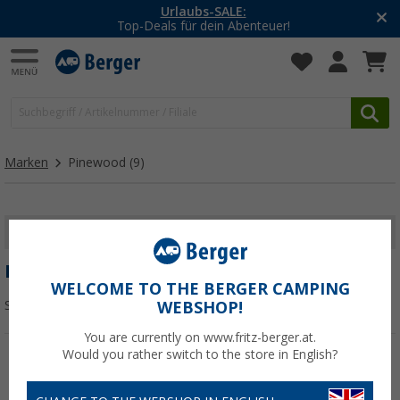
Urlaubs-SALE:
Top-Deals für dein Abenteuer!
Marken
Pinewood
(9)
FILTER ANZEIGEN
PINEWOOD
WELCOME TO THE BERGER CAMPING
Sortieren:
WEBSHOP!
You are currently on www.fritz-berger.at.
Would you rather switch to the store in English?
%
%