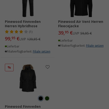
Pinewood Finnveden
Pinewood Air Vent Herren
Herren Hybridhose
Fleecejacke
39,
€
(1)
95
UVP
59,95 €
99,
€
95
UVP
139,95 €
Lieferbar
Filialverfügbarkeit:
Filiale setzen
Lieferbar
Filialverfügbarkeit:
Filiale setzen
%
Pinewood Finnveden