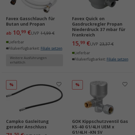
Favex Gasschlauch für
Favex Quick on
Butan und Propan
Gasdruckregler Propan
Niederdruck 37 mbar für
10,
€
99
ab
UVP
14,99 €
Frankreich
15,
€
Lieferbar
99
UVP
23,37 €
Filialverfügbarkeit:
Filiale setzen
Lieferbar
Weitere Ausführungen
Filialverfügbarkeit:
Filiale setzen
erhältlich
%
%
Campko Gasleitung
GOK Kippschutzventil Gas
gerader Anschluss
KS-40 G1/4LH UEM x
G1/4LH -KN SV
50