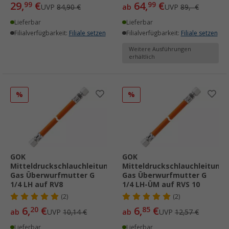
29,
€
64,
€
99
99
UVP
84,90 €
ab
UVP
89,- €
Lieferbar
Lieferbar
Filialverfügbarkeit:
Filiale setzen
Filialverfügbarkeit:
Filiale setzen
Weitere Ausführungen
erhältlich
%
%
GOK
GOK
Mitteldruckschlauchleitung
Mitteldruckschlauchleitung
Gas Überwurfmutter G
Gas Überwurfmutter G
1/4 LH auf RV8
1/4 LH-ÜM auf RVS 10
(2)
(2)
6,
€
6,
€
20
85
ab
UVP
10,14 €
ab
UVP
12,57 €
Lieferbar
Lieferbar