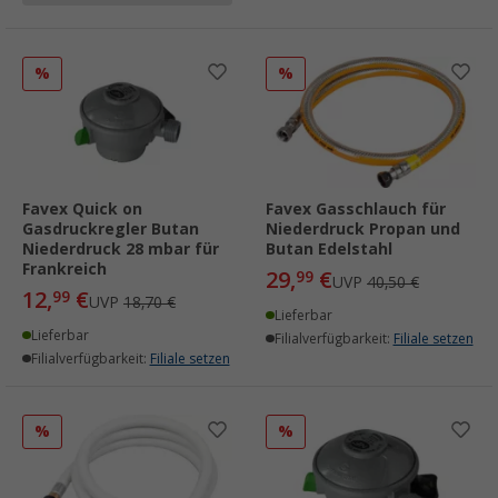
%
%
Favex Quick on
Favex Gasschlauch für
Gasdruckregler Butan
Niederdruck Propan und
Niederdruck 28 mbar für
Butan Edelstahl
Frankreich
29,
€
99
UVP
40,50 €
12,
€
99
UVP
18,70 €
Lieferbar
Lieferbar
Filialverfügbarkeit:
Filiale setzen
Filialverfügbarkeit:
Filiale setzen
%
%