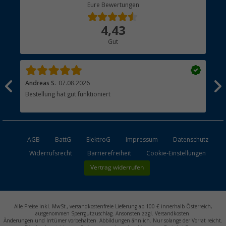
Berger Bewusst
Eure Bewertungen
Bestellstatus
Über uns
4,43
Hauptkatalog
Gut
Händler werden
Andreas S.
07.08.2026
Pas
sten
Bestellung hat gut funktioniert
AGB
BattG
ElektroG
Impressum
Datenschutz
Widerrufsrecht
Barrierefreiheit
Cookie-Einstellungen
Vertrag widerrufen
Alle Preise inkl. MwSt., versandkostenfreie Lieferung ab 100 € innerhalb Österreich,
ausgenommen Sperrgutzuschlag. Ansonsten zzgl. Versandkosten.
Änderungen und Irrtümer vorbehalten. Abbildungen ähnlich. Nur solange der Vorrat reicht.