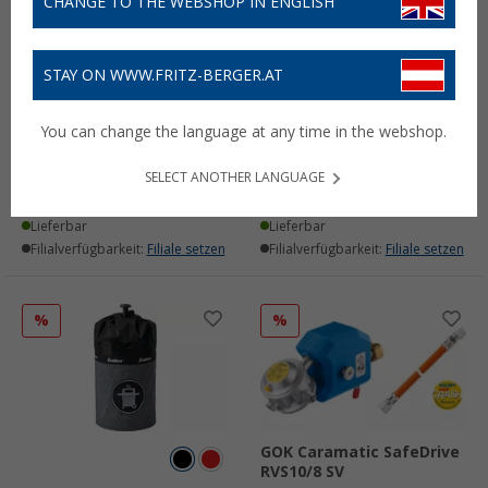
CHANGE TO THE WEBSHOP IN ENGLISH
STAY ON WWW.FRITZ-BERGER.AT
Berger LX10 Gascontrol
GOK Senso4s Plus
Füllstandsmesser für
Füllstandsanzeiger für
You can change the language at any time in the webshop.
Stahl-Gasflaschen
Gasflaschen
(81)
(81)
SELECT ANOTHER LANGUAGE
29,
€
59,
€
99
99
UVP
59,99 €
UVP
109,- €
Lieferbar
Lieferbar
Filialverfügbarkeit:
Filiale setzen
Filialverfügbarkeit:
Filiale setzen
%
%
GOK Caramatic SafeDrive
RVS10/8 SV