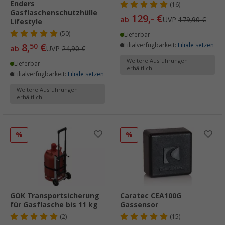
Enders
(16)
Gasflaschenschutzhülle
129,- €
ab
UVP
179,90 €
Lifestyle
(50)
Lieferbar
8,
€
Filialverfügbarkeit:
Filiale setzen
50
ab
UVP
24,90 €
Weitere Ausführungen
Lieferbar
erhältlich
Filialverfügbarkeit:
Filiale setzen
Weitere Ausführungen
erhältlich
%
%
GOK Transportsicherung
Caratec CEA100G
für Gasflasche bis 11 kg
Gassensor
(2)
(15)