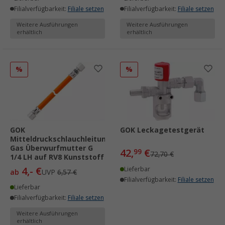
Filialverfügbarkeit:
Filiale setzen
Filialverfügbarkeit:
Filiale setzen
Weitere Ausführungen
Weitere Ausführungen
erhältlich
erhältlich
%
%
GOK
GOK Leckagetestgerät
Mitteldruckschlauchleitung
Gas Überwurfmutter G
42,
€
99
72,70 €
1/4 LH auf RV8 Kunststoff
4,- €
Lieferbar
ab
UVP
6,57 €
Filialverfügbarkeit:
Filiale setzen
Lieferbar
Filialverfügbarkeit:
Filiale setzen
Weitere Ausführungen
erhältlich