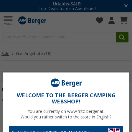
Urlaubs-SALE:
Top-Deals für dein Abenteuer!
Sale
Gas Angebote
(16)
FILTER ANZEIGEN
GAS ANGEBOTE
WELCOME TO THE BERGER CAMPING
Sortieren:
WEBSHOP!
You are currently on www.fritz-berger.at.
Would you rather switch to the store in English?
%
%