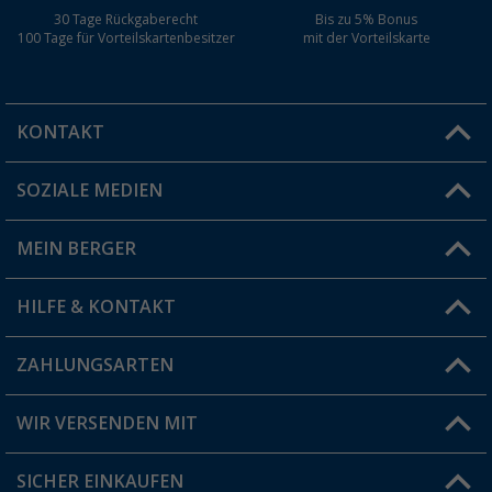
30 Tage Rückgaberecht
Bis zu 5% Bonus
100 Tage für Vorteilskartenbesitzer
mit der Vorteilskarte
KONTAKT
SOZIALE MEDIEN
Du hast eine Frage?
MEIN BERGER
Filiale finden
HILFE & KONTAKT
Vorteilskarte
Blog
ZAHLUNGSARTEN
FAQ & Kontakt
Produkttester
Versandinformationen
WIR VERSENDEN MIT
Jobs & Karriere
Click & Collect
SICHER EINKAUFEN