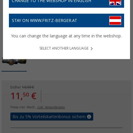
CHANGE TO THE WEBSHOP IN ENGLISH
STAY ON WWW.FRITZ-BERGER.AT
You can change the language at any time in the webshop.
SELECT ANOTHER LANGUAGE
bisher
19,99 €
11,
€
50
Preise inkl. MwSt.,
zzgl. Versandkosten
Bis zu 5% Vorteilskartenbonus sichern