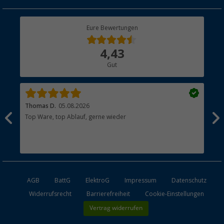
Geschenkgutschein
Rücksendung
Berger Bewusst
Eure Bewertungen
Bestellstatus
Über uns
4,43
Hauptkatalog
Gut
Händler werden
Thomas D.
05.08.2026
Kla
Top Ware, top Ablauf, gerne wieder
Wie
ein
AGB
BattG
ElektroG
Impressum
Datenschutz
Widerrufsrecht
Barrierefreiheit
Cookie-Einstellungen
Vertrag widerrufen