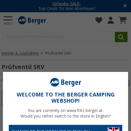
Urlaubs-SALE:
Top-Deals für dein Abenteuer!
Ventile & Gashähne
Prüfventil SRV
Prüfventil SRV
(6)
Art.-Nr.: 233110
WELCOME TO THE BERGER CAMPING
%
WEBSHOP!
You are currently on www.fritz-berger.at.
Would you rather switch to the store in English?