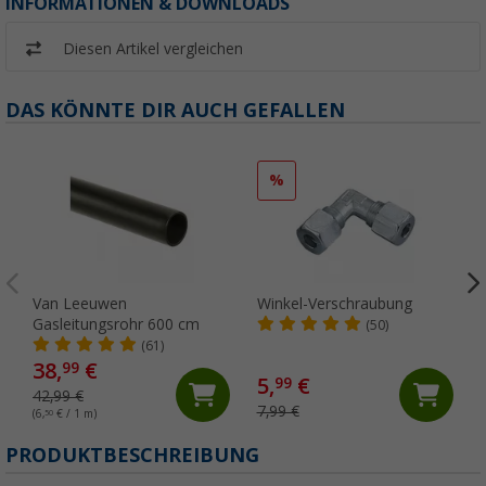
INFORMATIONEN & DOWNLOADS
Diesen Artikel vergleichen
DAS KÖNNTE DIR AUCH GEFALLEN
%
Van Leeuwen
Winkel-Verschraubung
Gasleitungsrohr 600 cm
(50)
(61)
38,
€
99
5,
€
99
42,99 €
7,99 €
(6,
50
€ / 1 m)
PRODUKTBESCHREIBUNG