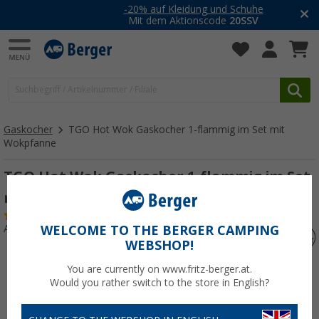
-20% auf Kleidung und Schuhe
Mit dem Aktionscode
20SSV
Gaskocher
TGO Hot Wok Gaskocher 1-flammig im Set mit
Wokpfanne
TGO Hot Wok Gaskocher 1-flammig im Set
mit Wokpfanne
(7)
Art.-Nr.: 451660
WELCOME TO THE BERGER CAMPING
WEBSHOP!
You are currently on www.fritz-berger.at.
Would you rather switch to the store in English?