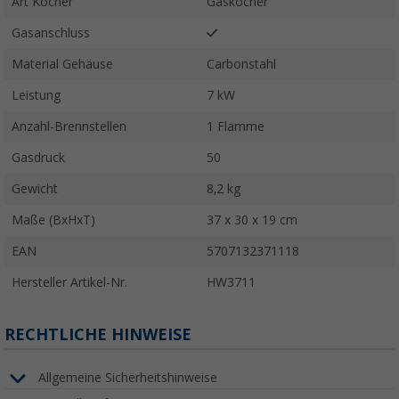
Art Kocher
Gaskocher
Gasanschluss
Material Gehäuse
Carbonstahl
Leistung
7 kW
Anzahl-Brennstellen
1 Flamme
Gasdruck
50
Gewicht
8,2 kg
Maße (BxHxT)
37 x 30 x 19 cm
EAN
5707132371118
Hersteller Artikel-Nr.
HW3711
RECHTLICHE HINWEISE
Allgemeine Sicherheitshinweise