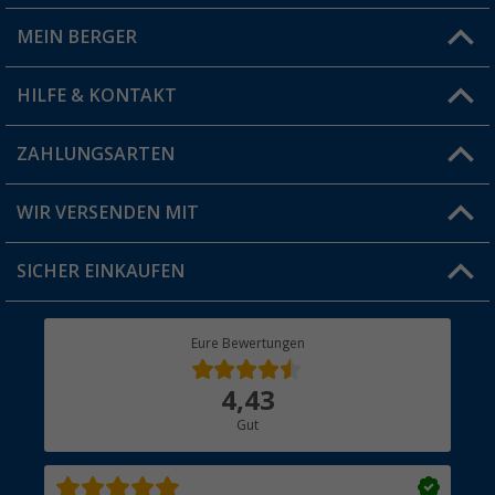
MEIN BERGER
Filiale finden
HILFE & KONTAKT
Vorteilskarte
Blog
ZAHLUNGSARTEN
FAQ & Kontakt
Produkttester
Versandinformationen
WIR VERSENDEN MIT
Jobs & Karriere
Click & Collect
SICHER EINKAUFEN
Geschenkgutschein
Rücksendung
Berger Bewusst
Eure Bewertungen
Bestellstatus
Über uns
4,43
Hauptkatalog
Gut
Händler werden