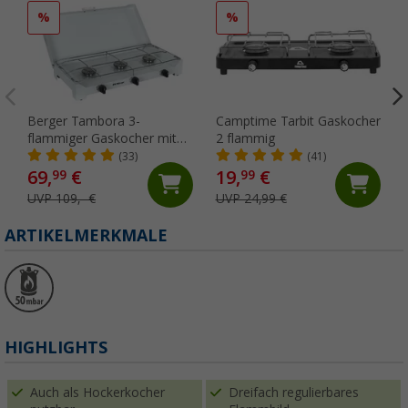
%
%
Berger Tambora 3-
Camptime Tarbit Gaskocher
flammiger Gaskocher mit
2 flammig
Zündsicherung
(33)
(41)
69,
€
19,
€
99
99
UVP 109,- €
UVP 24,99 €
ARTIKELMERKMALE
HIGHLIGHTS
Auch als Hockerkocher
Dreifach regulierbares