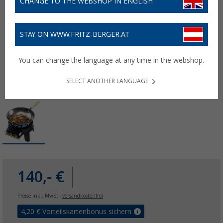
CHANGE TO THE WEBSHOP IN ENGLISH
STAY ON WWW.FRITZ-BERGER.AT
You can change the language at any time in the webshop.
SELECT ANOTHER LANGUAGE
140,- €
Preise inkl. MwSt.,
versandkostenfrei
4,20
€ Vorteilskartenbonus sichern