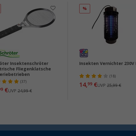
%
öter Insektenschröter
Insekten Vernichter 230V
trische Fliegenklatsche
eriebetrieben
(18)
(37)
14,
€
99
UVP
25,99 €
€
99
UVP
24,99 €