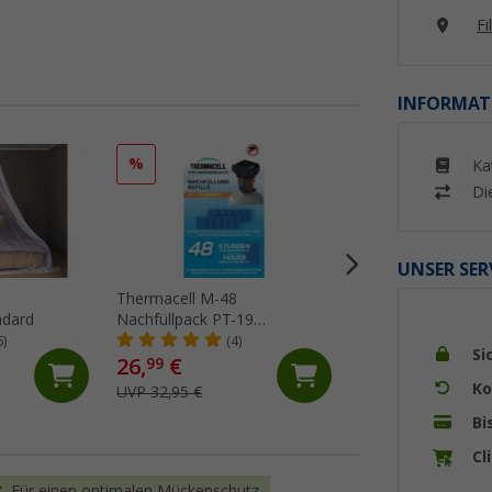
Fi
INFORMAT
%
%
Ka
Di
UNSER SER
Thermacell M-48
Thermacell MR-B
ndard
Nachfüllpack PT-19
Backpacker PT-19
Backpacker 48 Stunden
Insektenschutzgerä
6)
(4)
(4)
Si
Mückenabwehr
26,
€
52,
€
99
99
Ko
UVP 32,95 €
UVP 74,95 €
Bi
Cl
Für einen optimalen Mückenschutz