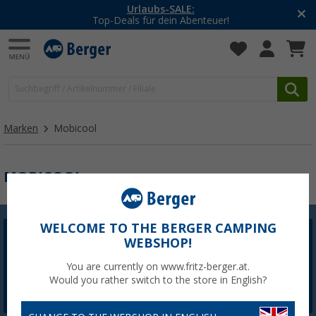
Urlaubs-SALE:
Top-Deals für dein Abenteuer!
Marken
Mobicool
MOBICOOL
WELCOME TO THE BERGER CAMPING
WEBSHOP!
Berger Newsletter
5,- € Willkommensgutschein sichern
You are currently on www.fritz-berger.at.
Would you rather switch to the store in English?