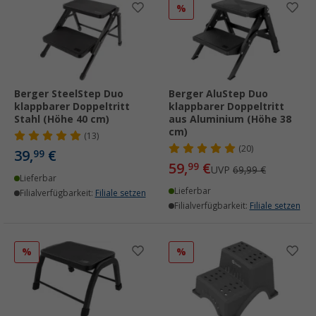
%
Berger SteelStep Duo
Berger AluStep Duo
klappbarer Doppeltritt
klappbarer Doppeltritt
Stahl (Höhe 40 cm)
aus Aluminium (Höhe 38
cm)
(13)
(20)
39,
€
99
59,
€
99
UVP
69,99 €
Lieferbar
Lieferbar
Filialverfügbarkeit:
Filiale setzen
Filialverfügbarkeit:
Filiale setzen
%
%