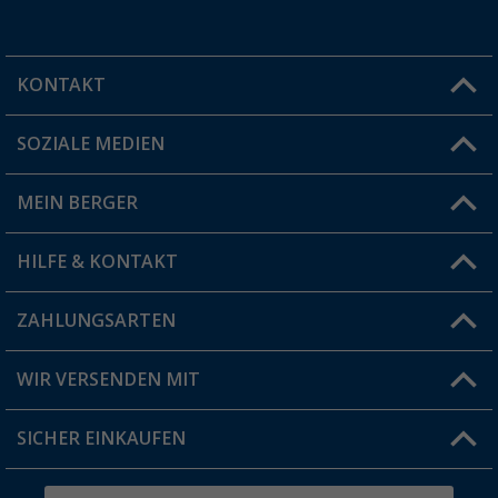
KONTAKT
SOZIALE MEDIEN
Du hast eine Frage?
MEIN BERGER
Filiale finden
HILFE & KONTAKT
Vorteilskarte
Blog
ZAHLUNGSARTEN
FAQ & Kontakt
Produkttester
Versandinformationen
WIR VERSENDEN MIT
Jobs & Karriere
Click & Collect
SICHER EINKAUFEN
Geschenkgutschein
Rücksendung