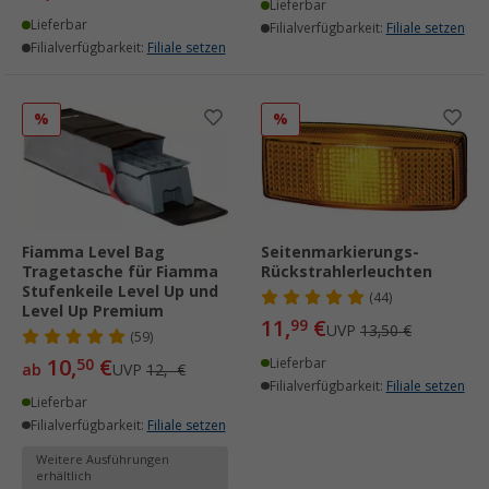
Lieferbar
Lieferbar
Filialverfügbarkeit:
Filiale setzen
Filialverfügbarkeit:
Filiale setzen
%
%
Fiamma Level Bag
Seitenmarkierungs-
Tragetasche für Fiamma
Rückstrahlerleuchten
Stufenkeile Level Up und
(44)
Level Up Premium
11,
€
99
UVP
13,50 €
(59)
10,
€
50
Lieferbar
ab
UVP
12,- €
Filialverfügbarkeit:
Filiale setzen
Lieferbar
Filialverfügbarkeit:
Filiale setzen
Weitere Ausführungen
erhältlich