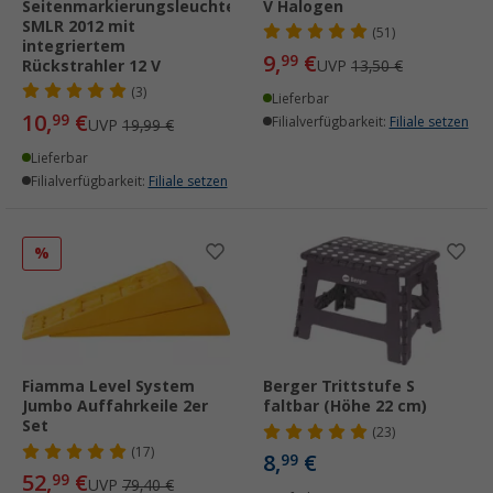
Seitenmarkierungsleuchte
V Halogen
SMLR 2012 mit
(51)
integriertem
9,
€
99
Rückstrahler 12 V
UVP
13,50 €
(3)
Lieferbar
10,
€
99
Filialverfügbarkeit:
Filiale setzen
UVP
19,99 €
Lieferbar
Filialverfügbarkeit:
Filiale setzen
%
Fiamma Level System
Berger Trittstufe S
Jumbo Auffahrkeile 2er
faltbar (Höhe 22 cm)
Set
(23)
(17)
8,
€
99
52,
€
99
UVP
79,40 €