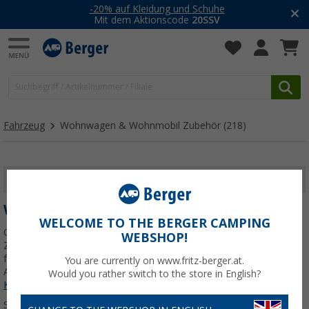
-20% auf Kleidung und Schuhe
Mit dem Aktionscode
20SSV
Fahrzeug
Wohnwagen & Wohnmobil Zubehör
(218)
FILTER ANZEIGEN
WOHNWAGEN & WOHNMOBIL ZUBEHÖR
WELCOME TO THE BERGER CAMPING
Ob Campingurlaub oder spontaner Roadtrip – mit dem richtigen
WEBSHOP!
Zubehör wird dein Wohnwagen zum perfekten Begleiter. Hier
findest du alles, was du für Sicherheit, Funktion und
You are currently on www.fritz-berger.at.
Alltagstauglichkeit unterwegs brauchst.
Jetzt mehr über unsere
Would you rather switch to the store in English?
Kategorie
Wohnwagen & Wohnmobil Zubehör
erfahren...
Sortieren: