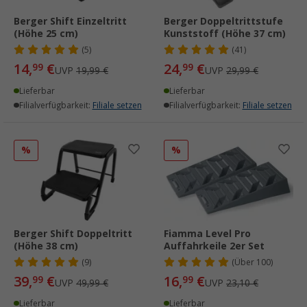
Berger Shift Einzeltritt
Berger Doppeltrittstufe
(Höhe 25 cm)
Kunststoff (Höhe 37 cm)
(5)
(41)
14,
€
24,
€
99
99
UVP
19,99 €
UVP
29,99 €
Lieferbar
Lieferbar
Filialverfügbarkeit:
Filiale setzen
Filialverfügbarkeit:
Filiale setzen
%
%
Berger Shift Doppeltritt
Fiamma Level Pro
(Höhe 38 cm)
Auffahrkeile 2er Set
(9)
(
Über
100)
39,
€
16,
€
99
99
UVP
49,99 €
UVP
23,10 €
Lieferbar
Lieferbar