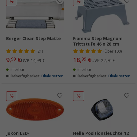
%
%
Berger Clean Step Matte
Fiamma Step Magnum
Trittstufe 46 x 28 cm
(21)
(
Über
100)
9,
€
18,
€
99
99
UVP
14,99 €
UVP
22,70 €
Lieferbar
Lieferbar
Filialverfügbarkeit:
Filiale setzen
Filialverfügbarkeit:
Filiale setzen
%
%
Jokon LED-
Hella Positionsleuchte 12