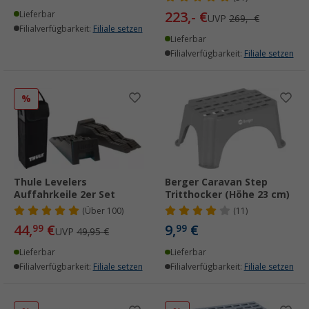
223,- €
Lieferbar
UVP
269,- €
Filialverfügbarkeit:
Filiale setzen
Lieferbar
Filialverfügbarkeit:
Filiale setzen
%
Thule Levelers
Berger Caravan Step
Auffahrkeile 2er Set
Tritthocker (Höhe 23 cm)
(
Über
100)
(11)
44,
€
9,
€
99
99
UVP
49,95 €
Lieferbar
Lieferbar
Filialverfügbarkeit:
Filiale setzen
Filialverfügbarkeit:
Filiale setzen