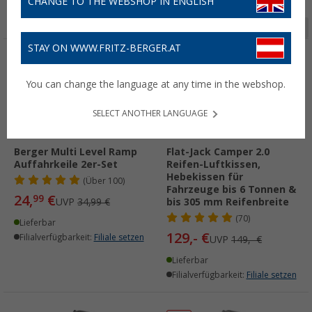
CHANGE TO THE WEBSHOP IN ENGLISH
Seite 1 von 8
STAY ON WWW.FRITZ-BERGER.AT
%
%
You can change the language at any time in the webshop.
SELECT ANOTHER LANGUAGE
Berger Multi Level Ramp
Flat-Jack Camper 2.0
Auffahrkeile 2er-Set
Reifen-Luftkissen,
Hebekissen für
(
Über
100)
Fahrzeuge bis 6 Tonnen &
24,
€
99
UVP
34,99 €
bis 305 mm Reifenbreite
(70)
Lieferbar
129,- €
Filialverfügbarkeit:
Filiale setzen
UVP
149,- €
Lieferbar
Filialverfügbarkeit:
Filiale setzen