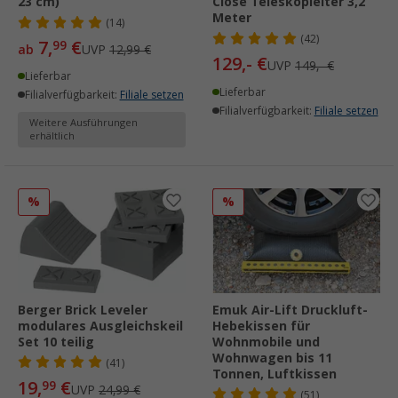
23 cm)
Close Teleskopleiter 3,2
Meter
(14)
(42)
7,
€
99
ab
UVP
12,99 €
129,- €
UVP
149,- €
Lieferbar
Lieferbar
Filialverfügbarkeit:
Filiale setzen
Filialverfügbarkeit:
Filiale setzen
Weitere Ausführungen
erhältlich
%
%
Berger Brick Leveler
Emuk Air-Lift Druckluft-
modulares Ausgleichskeil
Hebekissen für
Set 10 teilig
Wohnmobile und
Wohnwagen bis 11
(41)
Tonnen, Luftkissen
19,
€
99
UVP
24,99 €
(51)