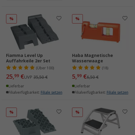
%
%
Fiamma Level Up
Haba Magnetische
Auffahrkeile 2er Set
Wasserwaage
(
Über
100)
(18)
25,
€
5,
€
99
99
UVP
35,50 €
6,50 €
Lieferbar
Lieferbar
Filialverfügbarkeit:
Filiale setzen
Filialverfügbarkeit:
Filiale setzen
%
%