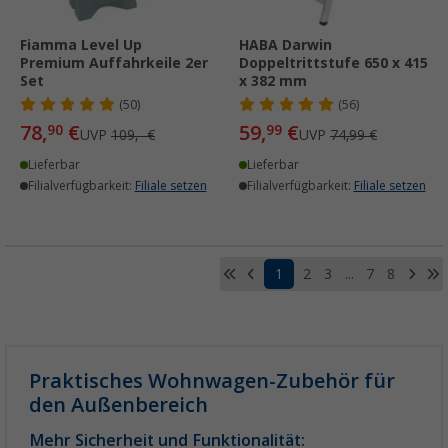
Fiamma Level Up
HABA Darwin
Premium Auffahrkeile 2er
Doppeltrittstufe 650 x 415
Set
x 382 mm
(50)
(56)
78,
€
59,
€
90
99
UVP
109,- €
UVP
74,99 €
Lieferbar
Lieferbar
Filialverfügbarkeit:
Filiale setzen
Filialverfügbarkeit:
Filiale setzen
1
2
3
...
7
8
Praktisches Wohnwagen-Zubehör für
den Außenbereich
Mehr Sicherheit und Funktionalität: