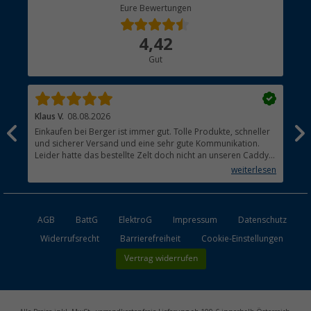
Berger Bewusst
Eure Bewertungen
Bestellstatus
Über uns
4,42
Hauptkatalog
Gut
Händler werden
Klaus V.
08.08.2026
Mat
Einkaufen bei Berger ist immer gut. Tolle Produkte, schneller
Hat
und sicherer Versand und eine sehr gute Kommunikation.
Leider hatte das bestellte Zelt doch nicht an unseren Caddy
Maxi gepasst. Die Rückabwicklung verlief ebenfalls absolut
weiterlesen
unkompliziert.
AGB
BattG
ElektroG
Impressum
Datenschutz
Widerrufsrecht
Barrierefreiheit
Cookie-Einstellungen
Vertrag widerrufen