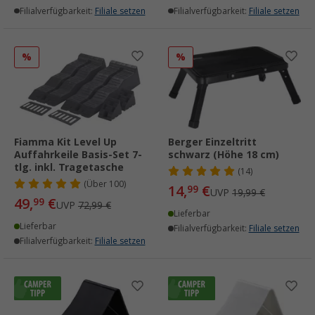
Filialverfügbarkeit:
Filiale setzen
Filialverfügbarkeit:
Filiale setzen
%
%
Fiamma Kit Level Up
Berger Einzeltritt
Auffahrkeile Basis-Set 7-
schwarz (Höhe 18 cm)
tlg. inkl. Tragetasche
(14)
(
Über
100)
14,
€
99
UVP
19,99 €
49,
€
99
UVP
72,99 €
Lieferbar
Lieferbar
Filialverfügbarkeit:
Filiale setzen
Filialverfügbarkeit:
Filiale setzen