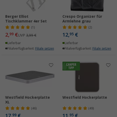
Berger Elliot
Crespo Organizer für
Tischklammer 4er Set
Armlehne grau
(1)
(2)
2,
€
12,
€
99
95
UVP
3,99 €
Lieferbar
Lieferbar
Filialverfügbarkeit:
Filiale setzen
Filialverfügbarkeit:
Filiale setzen
Westfield Hockerplatte
Westfield Hockerplatte
XL
(46)
(49)
17,
€
11,
€
99
95