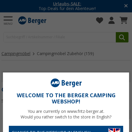
Urlaubs-SALE:
Top-Deals für dein Abenteuer!
Campingmöbel
Campingmöbel Zubehör
(159)
FILTER ANZEIGEN
CAMPINGMÖBEL ZUBEHÖR
WELCOME TO THE BERGER CAMPING
Sortieren:
WEBSHOP!
You are currently on www.fritz-berger.at.
Seite 1 von 6
Would you rather switch to the store in English?
%
%