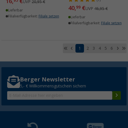
16,
€
95
(1)
UVP
20,95 €
40,
€
99
UVP
46,95 €
Lieferbar
Filialverfügbarkeit:
Filiale setzen
Lieferbar
Filialverfügbarkeit:
Filiale setzen
1
2
3
4
5
6
Berger Newsletter
5,- € Willkommensgutschein sichern