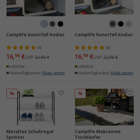
Camplife Kunstfell Kodiac
Camplife Kunstfell Kodiac
(4)
(4)
16,
€
16,
€
99
99
UVP
22,99 €
UVP
22,99 €
Lieferbar
Lieferbar
Filialverfügbarkeit:
Filiale setzen
Filialverfügbarkeit:
Filiale setzen
%
%
Metaltex Schuhregal
Camplife Makramee
Sprinter
Tischläufer