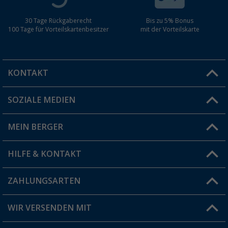
30 Tage Rückgaberecht
Bis zu 5% Bonus
100 Tage für Vorteilskartenbesitzer
mit der Vorteilskarte
KONTAKT
SOZIALE MEDIEN
Du hast eine Frage?
MEIN BERGER
Filiale finden
HILFE & KONTAKT
Vorteilskarte
Blog
ZAHLUNGSARTEN
FAQ & Kontakt
Produkttester
Versandinformationen
WIR VERSENDEN MIT
Jobs & Karriere
Click & Collect