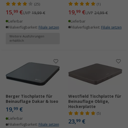
(25)
(1)
15,
€
19,
€
99
99
UVP
19,99 €
UVP
24,99 €
Lieferbar
Lieferbar
Filialverfügbarkeit:
Filiale setzen
Filialverfügbarkeit:
Filiale setzen
Weitere Ausführungen
erhältlich
Berger Tischplatte für
Westfield Tischplatte für
Beinauflage Dakar & Iseo
Beinauflage Oblige,
Hockerplatte
19,
€
99
(5)
Lieferbar
23,
€
99
Filialverfügbarkeit:
Filiale setzen