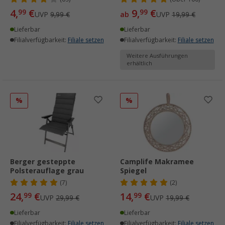
4,
€
9,
€
99
99
UVP
9,99 €
ab
UVP
19,99 €
Lieferbar
Lieferbar
Filialverfügbarkeit:
Filiale setzen
Filialverfügbarkeit:
Filiale setzen
Weitere Ausführungen
erhältlich
%
%
Berger gesteppte
Camplife Makramee
Polsterauflage grau
Spiegel
(7)
(2)
24,
€
14,
€
99
99
UVP
29,99 €
UVP
19,99 €
Lieferbar
Lieferbar
Filialverfügbarkeit:
Filiale setzen
Filialverfügbarkeit:
Filiale setzen