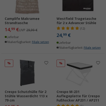
Camplife Makramee
Westfield Tragetasche
Strandtasche
für 2 x Advancer Stühle
14,
€
99
(12)
UVP
29,99 €
24,
€
99
Lieferbar
Filialverfügbarkeit:
Filiale setzen
Lieferbar
Filialverfügbarkeit:
Filiale setzen
%
%
Crespo Schutzhülle für 2
Crespo M-231
Stühle Wasserdicht 113 x
Auflegeplatte für Crespo
79 cm
Fußhocker AP231 / AP211