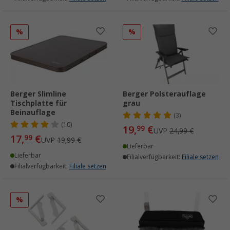
%
%
Berger Slimline
Berger Polsterauflage
Tischplatte für
grau
Beinauflage
(3)
(10)
19,
€
99
UVP
24,99 €
17,
€
99
UVP
19,99 €
Lieferbar
Lieferbar
Filialverfügbarkeit:
Filiale setzen
Filialverfügbarkeit:
Filiale setzen
%