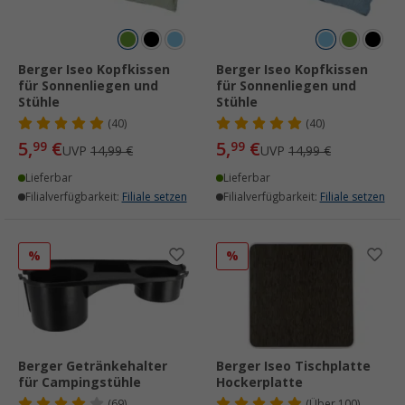
Berger Iseo Kopfkissen
Berger Iseo Kopfkissen
für Sonnenliegen und
für Sonnenliegen und
Stühle
Stühle
(40)
(40)
5,
€
5,
€
99
99
UVP
14,99 €
UVP
14,99 €
Lieferbar
Lieferbar
Filialverfügbarkeit:
Filiale setzen
Filialverfügbarkeit:
Filiale setzen
%
%
Berger Getränkehalter
Berger Iseo Tischplatte
für Campingstühle
Hockerplatte
(69)
(
Über
100)