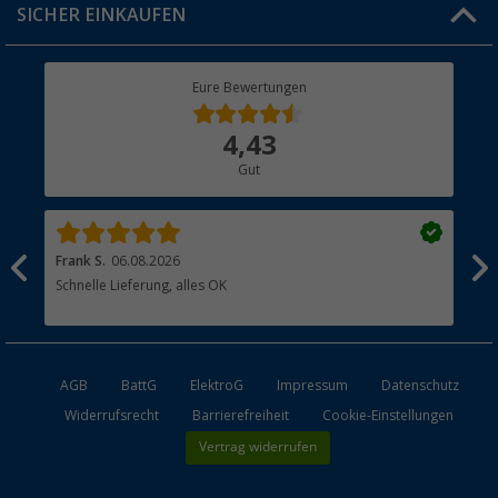
SICHER EINKAUFEN
Geschenkgutschein
Rücksendung
Berger Bewusst
Eure Bewertungen
Bestellstatus
Über uns
4,43
Hauptkatalog
Gut
Händler werden
Frank S.
06.08.2026
Rai
Schnelle Lieferung, alles OK
Gut
AGB
BattG
ElektroG
Impressum
Datenschutz
Widerrufsrecht
Barrierefreiheit
Cookie-Einstellungen
Vertrag widerrufen