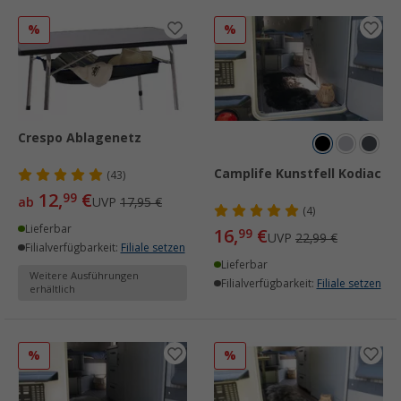
%
%
Crespo Ablagenetz
Camplife Kunstfell Kodiac
(43)
12,
€
99
ab
UVP
17,95 €
(4)
Lieferbar
16,
€
99
UVP
22,99 €
Filialverfügbarkeit:
Filiale setzen
Lieferbar
Weitere Ausführungen
Filialverfügbarkeit:
Filiale setzen
erhältlich
%
%