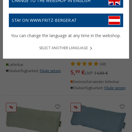
CHANGE TO THE WEBSHOP IN ENGLISH
STAY ON WWW.FRITZ-BERGER.AT
Berger Polsterauflage
You can change the language at any time in the webshop.
aus Frottee
Berger Iseo Kopfkissen
(10)
SELECT ANOTHER LANGUAGE
für Sonnenliegen und
14,
€
99
UVP
19,99 €
Stühle
(40)
Lieferbar
Filialverfügbarkeit:
Filiale setzen
5,
€
99
UVP
14,99 €
Demnächst wieder lieferbar
Filialverfügbarkeit:
Filiale setzen
%
%