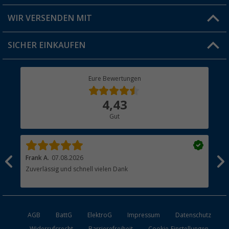
Produkttester
Versandinformationen
WIR VERSENDEN MIT
Jobs & Karriere
Click & Collect
SICHER EINKAUFEN
Geschenkgutschein
Rücksendung
Berger Bewusst
Eure Bewertungen
Bestellstatus
Über uns
4,43
Hauptkatalog
Gut
Händler werden
Frank A.
07.08.2026
Dan
Zuverlässig und schnell vielen Dank
Küh
AGB
BattG
ElektroG
Impressum
Datenschutz