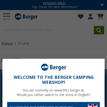
Urlaubs-SALE:
Top-Deals für dein Abenteuer!
Marken
X-Land
X-LAND
WELCOME TO THE BERGER CAMPING
WEBSHOP!
Berger Newsletter
5,- € Willkommensgutschein sichern
You are currently on www.fritz-berger.at.
Would you rather switch to the store in English?