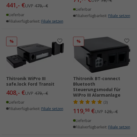
UVP
79,- €
441,- €
UVP
479,- €
Lieferbar
Lieferbar
Filialverfügbarkeit:
Filiale setzen
Filialverfügbarkeit:
Filiale setzen
%
%
Thitronik WiPro III
Thitronik BT-connect
safe.lock Ford Transit
Bluetooth
Steuerungsmodul für
408,- €
UVP
479,- €
WiPro III Alarmanlage
Lieferbar
(3)
Filialverfügbarkeit:
Filiale setzen
119,
€
98
UVP
129,- €
Lieferbar
Filialverfügbarkeit:
Filiale setzen