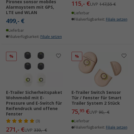
Pironex sonsor mobiles
115,- €
UVP
147,55 €
Alarmsystem mit GPS,
LTE und WLAN
Lieferbar
499,- €
Filialverfügbarkeit:
Filiale setzen
Lieferbar
Filialverfügbarkeit:
Filiale setzen
%
%
E-Trailer Sicherheitspaket
E-Trailer Switch Sensor
Wohnmobil mit E-
Tür / Fenster für Smart
Pressure und E-Switch für
Trailer System 2 Stück
Reifendruck und offene
75,
€
95
UVP
90,- €
Fenster
(3)
Lieferbar
Filialverfügbarkeit:
Filiale setzen
271,- €
UVP
330,- €