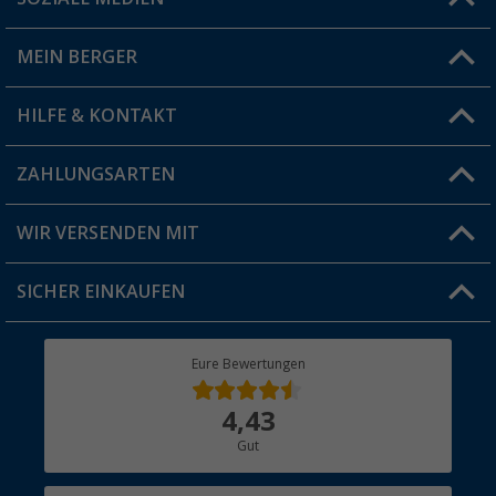
Du hast eine Frage?
MEIN BERGER
Filiale finden
HILFE & KONTAKT
Vorteilskarte
Blog
ZAHLUNGSARTEN
FAQ & Kontakt
Produkttester
Versandinformationen
WIR VERSENDEN MIT
Jobs & Karriere
Click & Collect
SICHER EINKAUFEN
Geschenkgutschein
Rücksendung
Berger Bewusst
Eure Bewertungen
Bestellstatus
Über uns
4,43
Hauptkatalog
Gut
Händler werden