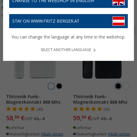
CHANGE TO THE WEBSHOP IN ENGLISH
mehr über unsere Kategorie
Überwachungssysteme &
Alarmanlagen
erfahren...
Sortieren:
STAY ON WWW.FRITZ-BERGER.AT
Seite 1 von 2
You can change the language at any time in the webshop.
%
%
SELECT ANOTHER LANGUAGE
Thitronik Funk-
Thitronik Funk-
Magnetkontakt 868 Mhz
Magnetkontakt 868 Mhz
(43)
(43)
58,
€
59,
€
99
99
UVP
69,- €
UVP
69,- €
Lieferbar
Lieferbar
Filialverfügbarkeit:
Filiale setzen
Filialverfügbarkeit:
Filiale setzen