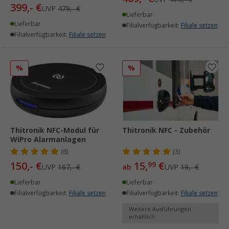
399,- €
UVP
479,- €
Lieferbar
Lieferbar
Filialverfügbarkeit:
Filiale setzen
Filialverfügbarkeit:
Filiale setzen
%
%
Thitronik NFC-Modul für
Thitronik NFC - Zubehör
WiPro Alarmanlagen
(6)
(3)
150,- €
15,
€
99
UVP
167,- €
ab
UVP
19,- €
Lieferbar
Lieferbar
Filialverfügbarkeit:
Filiale setzen
Filialverfügbarkeit:
Filiale setzen
Weitere Ausführungen
erhältlich