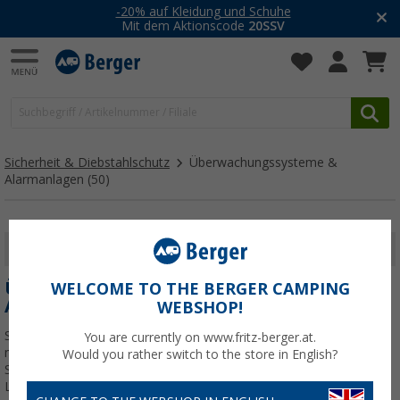
-20% auf Kleidung und Schuhe
Mit dem Aktionscode
20SSV
Sicherheit & Diebstahlschutz
Überwachungssysteme &
Alarmanlagen
(50)
FILTER ANZEIGEN
ÜBERWACHUNGSSYSTEME &
WELCOME TO THE BERGER CAMPING
ALARMANLAGEN
WEBSHOP!
Sichere dein Wohnmobil, deinen Van oder Anhänger zuverlässig –
You are currently on www.fritz-berger.at.
mit modernen Funkalarmanlagen, GPS-Ortung und smarten
Would you rather switch to the store in English?
Sensoren. Behalte alles im Blick, schütze Türen, Fenster und
Ladeflächen und reagiere sofort auf unbefugte Zugriffe – für
Jetzt