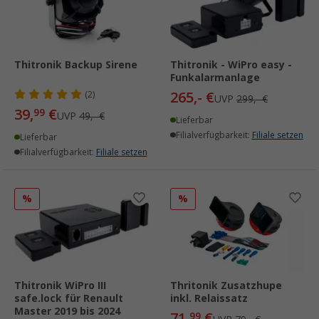
Thitronik Backup Sirene
Thitronik - WiPro easy -
Funkalarmanlage
265,- €
(2)
UVP
299,- €
39,
€
99
UVP
49,- €
Lieferbar
Filialverfügbarkeit:
Filiale setzen
Lieferbar
Filialverfügbarkeit:
Filiale setzen
%
%
Thitronik WiPro III
Thritonik Zusatzhupe
safe.lock für Renault
inkl. Relaissatz
Master 2019 bis 2024
71,
€
99