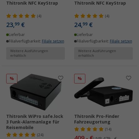
Thitronik NFC KeyStrap
Thitronik NFC KeyStrap
(4)
(4)
23,
€
24,
€
99
99
Lieferbar
Lieferbar
Filialverfügbarkeit:
Filiale setzen
Filialverfügbarkeit:
Filiale setzen
Weitere Ausführungen
Weitere Ausführungen
erhältlich
erhältlich
%
%
Thitronik WiPro safe.lock
Thitronik Pro-Finder
3 Funk-Alarmanlage für
Fahrzeugortung
Reisemobile
(14)
(24)
409,- €
UVP
479,- €