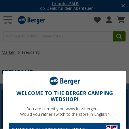
Urlaubs-SALE:
Top-Deals für dein Abenteuer!
Marken
Freucamp
FREUCAMP
WELCOME TO THE BERGER CAMPING
WEBSHOP!
Berger Newsletter
5,- € Willkommensgutschein sichern
You are currently on www.fritz-berger.at.
Would you rather switch to the store in English?