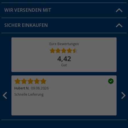
Produkttester
Versandinformationen
WIR VERSENDEN MIT
Jobs & Karriere
Click & Collect
SICHER EINKAUFEN
Geschenkgutschein
Rücksendung
Berger Bewusst
Eure Bewertungen
Bestellstatus
Über uns
4,42
Hauptkatalog
Gut
Händler werden
Hubert N.
09.08.2026
Kai 
Schnelle Lieferung
Seh