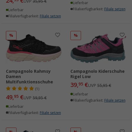
24,
€
UVP
35,95 €
Lieferbar
Filialverfügbarkeit:
Filiale setzen
Lieferbar
Filialverfügbarkeit:
Filiale setzen
%
%
Campagnolo Rahmsy
Campagnolo Kiderschuhe
Damen
Rigel Low
Multifunktionsschuhe
39,
€
95
UVP
55,95 €
(1)
Lieferbar
49,
€
95
UVP
59,95 €
Filialverfügbarkeit:
Filiale setzen
Lieferbar
Filialverfügbarkeit:
Filiale setzen
%
%