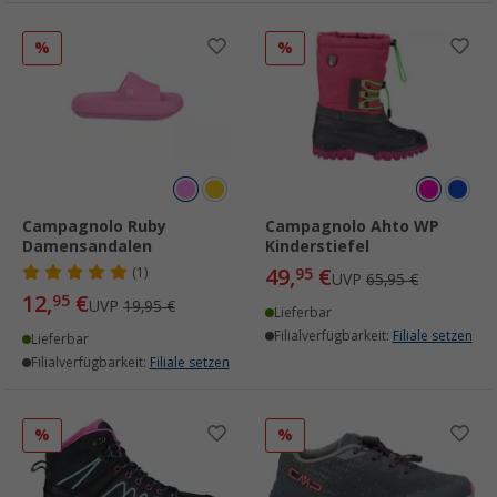
%
%
Campagnolo Ruby
Campagnolo Ahto WP
Damensandalen
Kinderstiefel
49,
€
(1)
95
UVP
65,95 €
12,
€
95
UVP
19,95 €
Lieferbar
Filialverfügbarkeit:
Filiale setzen
Lieferbar
Filialverfügbarkeit:
Filiale setzen
%
%