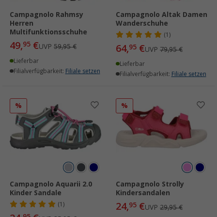
Campagnolo Rahmsy
Campagnolo Altak Damen
Herren
Wanderschuhe
Multifunktionsschuhe
(1)
49,
€
95
UVP
59,95 €
64,
€
95
UVP
79,95 €
Lieferbar
Lieferbar
Filialverfügbarkeit:
Filiale setzen
Filialverfügbarkeit:
Filiale setzen
%
%
Campagnolo Aquarii 2.0
Campagnolo Strolly
Kinder Sandale
Kindersandalen
24,
€
(1)
95
UVP
29,95 €
95