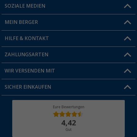
SOZIALE MEDIEN
Du hast eine Frage?
MEIN BERGER
Filiale finden
HILFE & KONTAKT
Vorteilskarte
Blog
ZAHLUNGSARTEN
FAQ & Kontakt
Produkttester
Versandinformationen
WIR VERSENDEN MIT
Jobs & Karriere
Click & Collect
SICHER EINKAUFEN
Geschenkgutschein
Rücksendung
Berger Bewusst
Eure Bewertungen
Bestellstatus
Über uns
4,42
Hauptkatalog
Gut
Händler werden