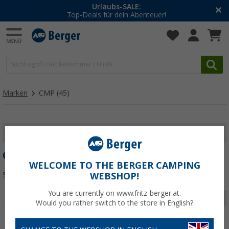
-20% auf Kleidung und Schuhe
Mit dem Aktionscode
20SSV
Marken
CMP
(45)
FILTER ANZEIGEN
CMP
WELCOME TO THE BERGER CAMPING
Sortieren:
WEBSHOP!
You are currently on www.fritz-berger.at.
Seite 1 von 2
Would you rather switch to the store in English?
%
%