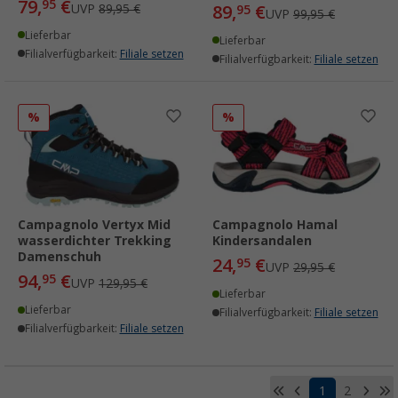
79,
€
95
UVP
89,95 €
89,
€
95
UVP
99,95 €
Lieferbar
Lieferbar
Filialverfügbarkeit:
Filiale setzen
Filialverfügbarkeit:
Filiale setzen
%
%
Campagnolo Vertyx Mid
Campagnolo Hamal
wasserdichter Trekking
Kindersandalen
Damenschuh
24,
€
95
UVP
29,95 €
94,
€
95
UVP
129,95 €
Lieferbar
Lieferbar
Filialverfügbarkeit:
Filiale setzen
Filialverfügbarkeit:
Filiale setzen
1
2