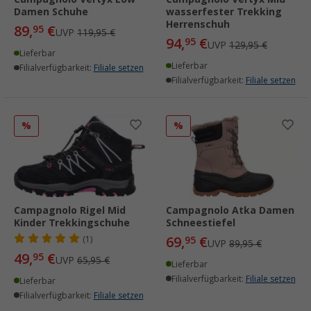
Damen Schuhe
wasserfester Trekking
Herrenschuh
89,
€
95
UVP
119,95 €
94,
€
95
UVP
129,95 €
Lieferbar
Lieferbar
Filialverfügbarkeit:
Filiale setzen
Filialverfügbarkeit:
Filiale setzen
%
%
Campagnolo Rigel Mid
Campagnolo Atka Damen
Kinder Trekkingschuhe
Schneestiefel
69,
€
(1)
95
UVP
89,95 €
49,
€
95
UVP
65,95 €
Lieferbar
Filialverfügbarkeit:
Filiale setzen
Lieferbar
Filialverfügbarkeit:
Filiale setzen