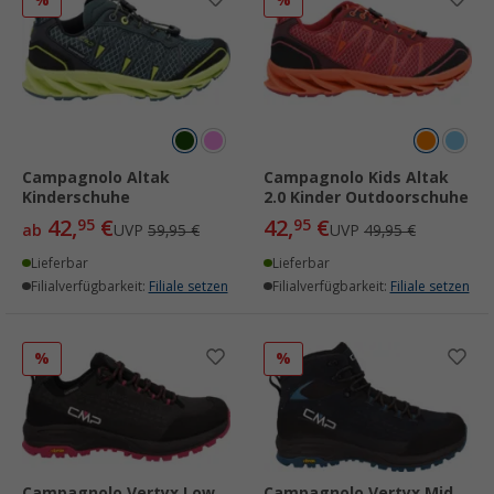
Campagnolo Altak
Campagnolo Kids Altak
Kinderschuhe
2.0 Kinder Outdoorschuhe
42,
€
42,
€
95
95
ab
UVP
59,95 €
UVP
49,95 €
Lieferbar
Lieferbar
Filialverfügbarkeit:
Filiale setzen
Filialverfügbarkeit:
Filiale setzen
%
%
Campagnolo Vertyx Low
Campagnolo Vertyx Mid