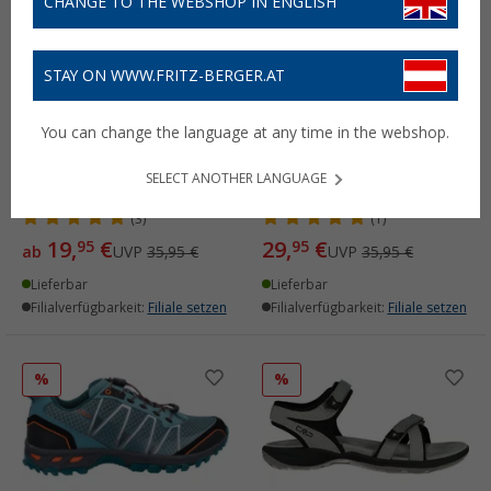
CHANGE TO THE WEBSHOP IN ENGLISH
STAY ON WWW.FRITZ-BERGER.AT
You can change the language at any time in the webshop.
Campagnolo Hamal
Campagnolo Hamal
SELECT ANOTHER LANGUAGE
Damen Outdoorsandalen
Herren Wandersandalen
(3)
(1)
19,
€
29,
€
95
95
ab
UVP
35,95 €
UVP
35,95 €
Lieferbar
Lieferbar
Filialverfügbarkeit:
Filiale setzen
Filialverfügbarkeit:
Filiale setzen
%
%