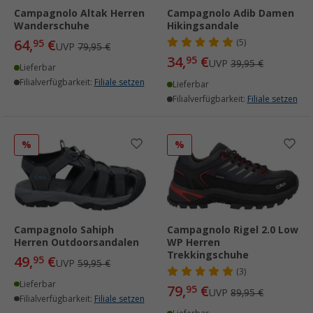
Campagnolo Altak Herren
Campagnolo Adib Damen
Wanderschuhe
Hikingsandale
64,
€
95
(5)
UVP
79,95 €
34,
€
95
UVP
39,95 €
Lieferbar
Filialverfügbarkeit:
Filiale setzen
Lieferbar
Filialverfügbarkeit:
Filiale setzen
%
%
Campagnolo Sahiph
Campagnolo Rigel 2.0 Low
Herren Outdoorsandalen
WP Herren
Trekkingschuhe
49,
€
95
UVP
59,95 €
(3)
Lieferbar
79,
€
95
UVP
89,95 €
Filialverfügbarkeit:
Filiale setzen