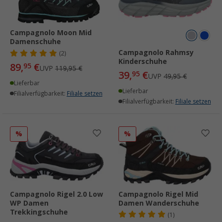
Campagnolo Moon Mid
Damenschuhe
Campagnolo Rahmsy
(2)
Kinderschuhe
89,
€
95
UVP
119,95 €
39,
€
95
UVP
49,95 €
Lieferbar
Lieferbar
Filialverfügbarkeit:
Filiale setzen
Filialverfügbarkeit:
Filiale setzen
%
%
Campagnolo Rigel 2.0 Low
Campagnolo Rigel Mid
WP Damen
Damen Wanderschuhe
Trekkingschuhe
(1)