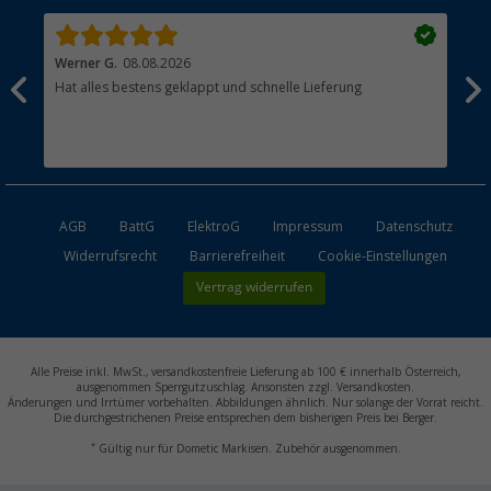
Werner G.
08.08.2026
Alb
Hat alles bestens geklappt und schnelle Lieferung
pas
AGB
BattG
ElektroG
Impressum
Datenschutz
Widerrufsrecht
Barrierefreiheit
Cookie-Einstellungen
Vertrag widerrufen
Alle Preise inkl. MwSt., versandkostenfreie Lieferung ab 100 € innerhalb Österreich,
ausgenommen Sperrgutzuschlag. Ansonsten zzgl. Versandkosten.
Änderungen und Irrtümer vorbehalten. Abbildungen ähnlich. Nur solange der Vorrat reicht.
Die durchgestrichenen Preise entsprechen dem bisherigen Preis bei Berger.
*
Gültig nur für Dometic Markisen. Zubehör ausgenommen.