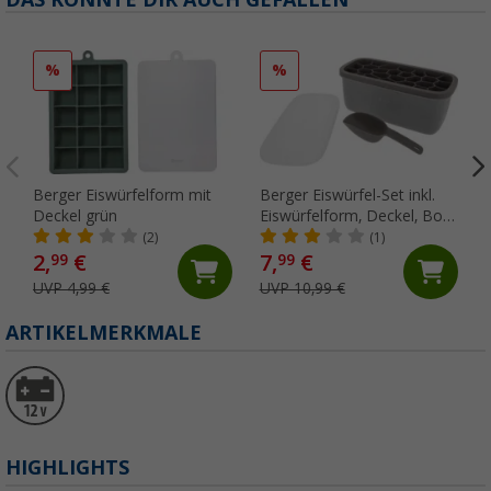
%
%
Berger Eiswürfelform mit
Berger Eiswürfel-Set inkl.
Deckel grün
Eiswürfelform, Deckel, Box
und Eisschaufel grau
(2)
(1)
2,
€
7,
€
99
99
UVP 4,99 €
UVP 10,99 €
ARTIKELMERKMALE
HIGHLIGHTS