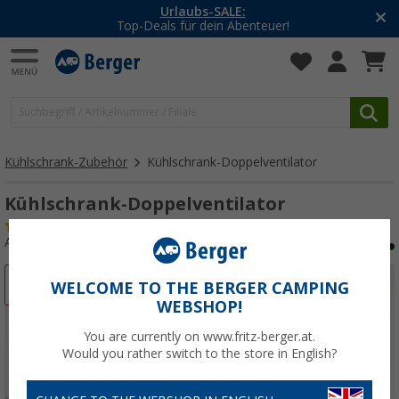
-20% auf Kleidung und Schuhe
Mit dem Aktionscode
20SSV
Kühlschrank-Zubehör
Kühlschrank-Doppelventilator
Kühlschrank-Doppelventilator
(50)
Art.-Nr.: 169530
%
WELCOME TO THE BERGER CAMPING
WEBSHOP!
You are currently on www.fritz-berger.at.
Would you rather switch to the store in English?