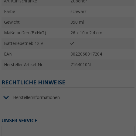
Art Kühlschränke
Zubehör
Farbe
schwarz
Gewicht
350 ml
Maße außen (BxHxT)
26 x 10 x 2,4 cm
Batteriebetrieb 12 V
EAN
8022068017204
Hersteller Artikel-Nr.
7164010N
RECHTLICHE HINWEISE
Herstellerinformationen
UNSER SERVICE