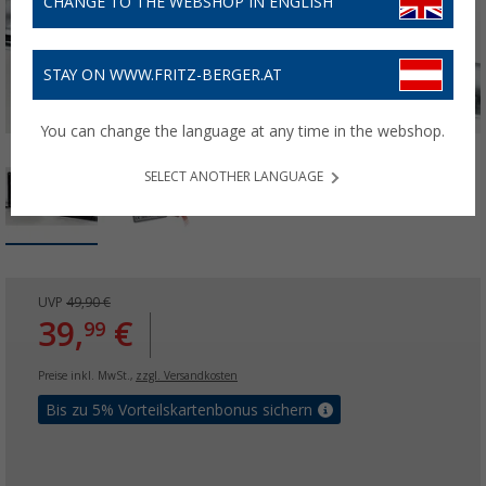
CHANGE TO THE WEBSHOP IN ENGLISH
STAY ON WWW.FRITZ-BERGER.AT
You can change the language at any time in the webshop.
SELECT ANOTHER LANGUAGE
UVP
49,90 €
39,
€
99
Preise inkl. MwSt.,
zzgl. Versandkosten
Bis zu 5% Vorteilskartenbonus sichern