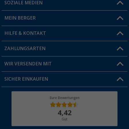
SOZIALE MEDIEN
Du hast eine Frage?
MEIN BERGER
Filiale finden
HILFE & KONTAKT
Vorteilskarte
Blog
ZAHLUNGSARTEN
FAQ & Kontakt
Produkttester
Versandinformationen
WIR VERSENDEN MIT
Jobs & Karriere
Click & Collect
SICHER EINKAUFEN
Geschenkgutschein
Rücksendung
Berger Bewusst
Eure Bewertungen
Bestellstatus
Über uns
4,42
Hauptkatalog
Gut
Händler werden