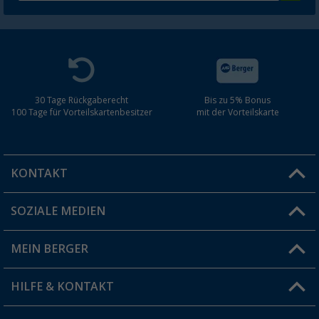
30 Tage Rückgaberecht
Bis zu 5% Bonus
100 Tage für Vorteilskartenbesitzer
mit der Vorteilskarte
KONTAKT
SOZIALE MEDIEN
Du hast eine Frage?
MEIN BERGER
Filiale finden
HILFE & KONTAKT
Vorteilskarte