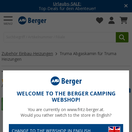
-20% auf Kleidung und Schuhe
Mit dem Aktionscode
20SSV
Zubehör Einbau-Heizungen
Truma Abgaskamin für Truma
Heizungen
Truma Dachkamin
(42)
Art.-Nr.: 165070
WELCOME TO THE BERGER CAMPING
WEBSHOP!
You are currently on www.fritz-berger.at.
Would you rather switch to the store in English?
CHANGE TO THE WEBSHOP IN ENGLISH