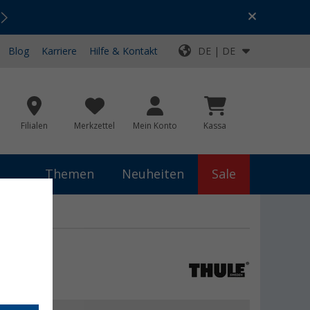
Urlaubs-SALE:
Top-Deals für dein Abenteuer!
Blog
Karriere
Hilfe & Kontakt
DE | DE
Filialen
Merkzettel
Mein Konto
Kassa
Themen
Neuheiten
Sale
wand