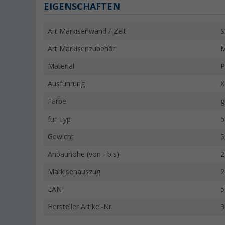
EIGENSCHAFTEN
Art Markisenwand /-Zelt
S
Art Markisenzubehör
M
Material
P
Ausführung
X
Farbe
g
für Typ
6
Gewicht
5
Anbauhöhe (von - bis)
2
Markisenauszug
2
EAN
5
Hersteller Artikel-Nr.
3