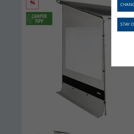
%
CHANG
STAY 