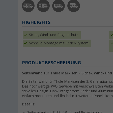
HIGHLIGHTS
Sicht-, Wind- und Regenschutz
Schnelle Montage mit Keder-System
PRODUKTBESCHREIBUNG
Seitenwand für Thule Markisen – Sicht-, Wind- und
Die Seitenwand für Thule Markisen der 2. Generation sc
Das hochwertige PVC-Gewebe mit verschweißten Verbin
stilvolles Design. Dank integriertem Keder und Aluminium
einfach montieren und flexibel mit weiteren Panels kom
Details:
Seitenwand für Sicht-, Wind- und Regenschutz