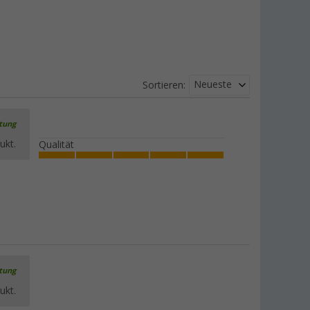
Neueste
Sortieren:
rtung
ukt.
Qualität
rtung
ukt.