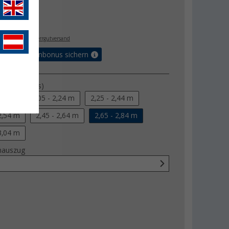
 €
- €
. MwSt.,
zzgl. Sperrgutversand
orteilskartenbonus sichern
e (von - bis)
,99 m
2,05 - 2,24 m
2,25 - 2,44 m
 2,54 m
2,45 - 2,64 m
2,65 - 2,84 m
 3,04 m
nauszug