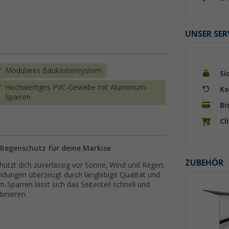
UNSER SER
Modulares Baukastensystem
Si
Hochwertiges PVC-Gewebe mit Aluminium-
Ko
Sparren
Bi
Cl
 Regenschutz für deine Markise
ZUBEHÖR
hützt dich zuverlässig vor Sonne, Wind und Regen.
dungen überzeugt durch langlebige Qualität und
-Sparren lässt sich das Seitenteil schnell und
binieren.