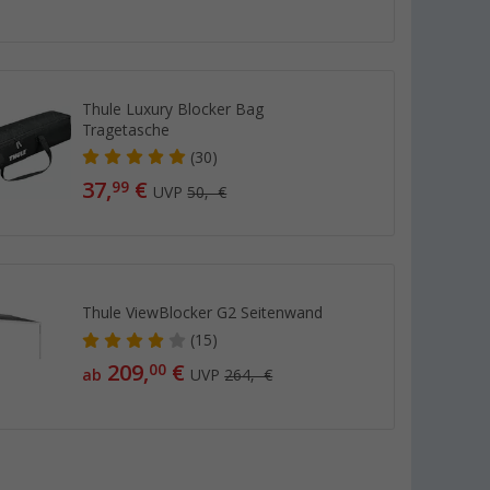
Thule Luxury Blocker Bag
Tragetasche
(30)
37,
€
99
UVP
50,- €
Thule ViewBlocker G2 Seitenwand
(15)
209,
€
00
ab
UVP
264,- €