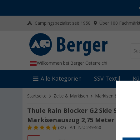
-20% auf Kleidung und Schuhe
Mit dem Aktionscode
20SSV
Campingspezialist seit 1958
Über 100 Fachmärkt
Willkommen bei Berger Österreich!
Alle Kategorien
SSV Textil
Kü
Startseite
Zelte & Markisen
Markisen & Sonnense
Thule Rain Blocker G2 Side Seitenw
Markisenauszug 2,75 Meter
(82)
Art.-Nr.: 249460