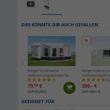
DAS KÖNNTE DIR AUCH GEFALLEN
%
Berger Vorderwand
Berger Solera Lux
Verbreiterungselement für
Sonnenvordach V
Thule Omnistor Markisen, 50
(Größe 13), Umla
(7)
(8)
cm
940 cm
79,
€
399,- €
99
UVP 82,99 €
UVP 489,- €
GEEIGNET FÜR