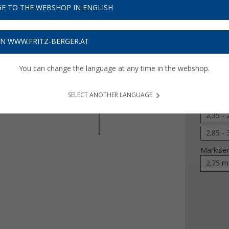
UVP
284,-
E TO THE WEBSHOP IN ENGLISH
193,
Preise inkl
ON WWW.FRITZ-BERGER.AT
5,79
€ V
You can change the language at any time in the webshop.
Anbauhöh
SELECT ANOTHER LANGUAGE
1,8 - 1
2,35 -
2,85 -
Markise
2,75 m