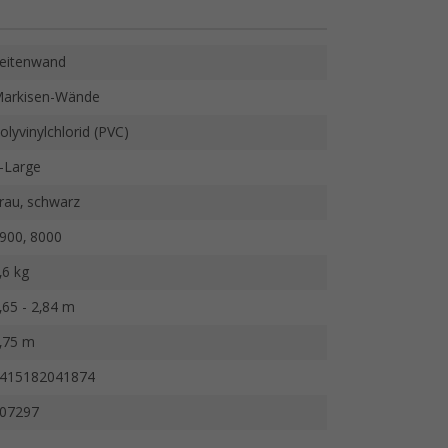
eitenwand
arkisen-Wände
olyvinylchlorid (PVC)
-Large
rau, schwarz
900, 8000
,6 kg
,65 - 2,84 m
,75 m
415182041874
07297