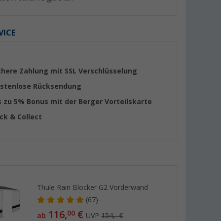
VICE
chere Zahlung mit SSL Verschlüsselung
stenlose Rücksendung
s zu 5% Bonus mit der Berger Vorteilskarte
ick & Collect
Thule Rain Blocker G2 Vorderwand
(67)
116,
€
00
ab
UVP
154,- €