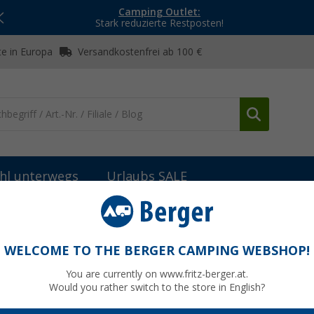
Camping Outlet:
Stark reduzierte Restposten!
e in Europa
Versandkostenfrei ab 100 €
hl unterwegs
Urlaubs SALE
gel
Markisenzelte & Wände
Thule Rain Blocker G2 Side Seiten
and X-Large Anbauhöhe 2,65 - 2,84 Meter
WELCOME TO THE BERGER CAMPING WEBSHOP!
You are currently on www.fritz-berger.at.
Would you rather switch to the store in English?