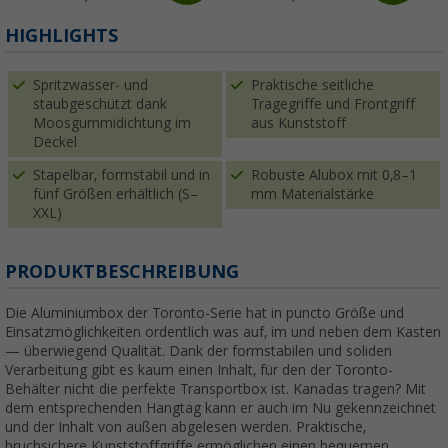
HIGHLIGHTS
Spritzwasser- und
Praktische seitliche
staubgeschützt dank
Tragegriffe und Frontgriff
Moosgummidichtung im
aus Kunststoff
Deckel
Stapelbar, formstabil und in
Robuste Alubox mit 0,8–1
fünf Größen erhältlich (S–
mm Materialstärke
XXL)
PRODUKTBESCHREIBUNG
Die Aluminiumbox der Toronto-Serie hat in puncto Größe und
Einsatzmöglichkeiten ordentlich was auf, im und neben dem Kasten
— überwiegend Qualität. Dank der formstabilen und soliden
Verarbeitung gibt es kaum einen Inhalt, für den der Toronto-
Behälter nicht die perfekte Transportbox ist. Kanadas tragen? Mit
dem entsprechenden Hangtag kann er auch im Nu gekennzeichnet
und der Inhalt von außen abgelesen werden. Praktische,
bruchsichere Kunststoffgriffe ermöglichen einen bequemen