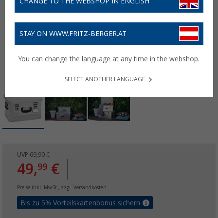
CHANGE TO THE WEBSHOP IN ENGLISH
STAY ON WWW.FRITZ-BERGER.AT
You can change the language at any time in the webshop.
SELECT ANOTHER LANGUAGE
UVP
69,90 €
49,
€
99
Preise inkl. MwSt.,
zzgl. Versandkosten
Bis zu 5% Vorteilskartenbonus sichern