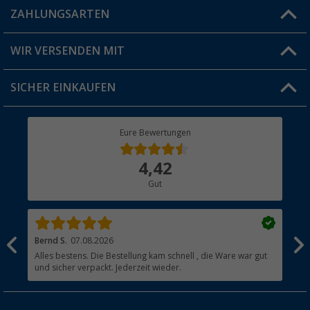
Blog
ZAHLUNGSARTEN
FAQ & Kontakt
Produkttester
Versandinformationen
WIR VERSENDEN MIT
Jobs & Karriere
Click & Collect
SICHER EINKAUFEN
Geschenkgutschein
Rücksendung
Berger Bewusst
Eure Bewertungen
Bestellstatus
Über uns
4,42
Hauptkatalog
Gut
Händler werden
Bernd S.
07.08.2026
Rol
nd
Alles bestens. Die Bestellung kam schnell , die Ware war gut
Gen
und sicher verpackt. Jederzeit wieder.