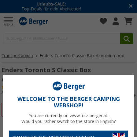
-20% auf Kleidung und Schuhe
Mit dem Aktionscode
20SSV
Transportboxen
Enders Toronto Classic Box Aluminiumbox
Enders Toronto S Classic Box
Aluminiumbox 29 Liter silber
(52)
Art.-Nr.: 816117
WELCOME TO THE BERGER CAMPING
WEBSHOP!
%
You are currently on www.fritz-berger.at.
Would you rather switch to the store in English?