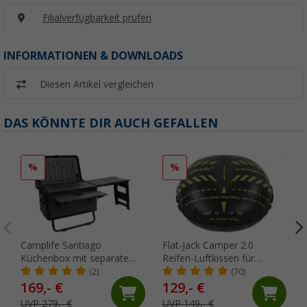
Filialverfügbarkeit prüfen
INFORMATIONEN & DOWNLOADS
Diesen Artikel vergleichen
DAS KÖNNTE DIR AUCH GEFALLEN
%
%
Camplife Santiago
Flat-Jack Camper 2.0
Küchenbox mit separatem
Reifen-Luftkissen für
Seitentisch
Fahrzeuge bis 6 Tonnen &
(2)
(70)
bis 305 mm Reifenbreite
169,- €
129,- €
UVP 279,- €
UVP 149,- €