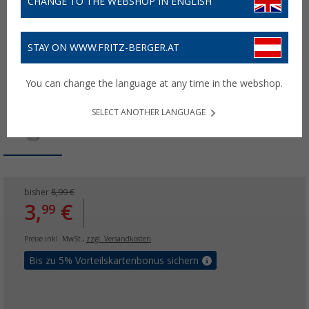
CHANGE TO THE WEBSHOP IN ENGLISH
STAY ON WWW.FRITZ-BERGER.AT
You can change the language at any time in the webshop.
SELECT ANOTHER LANGUAGE
bisher
8,99 €
3,
€
99
Preise inkl. MwSt.,
zzgl. Versandkosten
Bis zu 5% Vorteilskartenbonus sichern