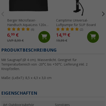
Berger Microfaser-
Camptime Universal-
Handtuch AquaLess 120x60
Luftpumpe für SUP Board
cm anthrazit
(6)
(2)
6,
€
14,
€
99
99
UVP 8,99 €
19,99 €
PRODUKTBESCHREIBUNG
Mit Saugnapf (Ø 4 cm). Wasserdicht. Geeignet für
Temperaturbereich von -20°C bis +50°C. Lieferung inkl. 2
Knopfzellen.
Maße: (LxBxT): 8,5 x 4,3 x 3,0 cm
EIGENSCHAFTEN
Art Outdoorzubehör
Sonstiges