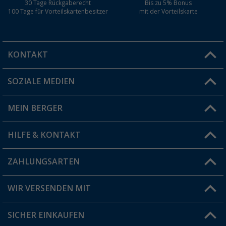
30 Tage Rückgaberecht
Bis zu 5% Bonus
100 Tage für Vorteilskartenbesitzer
mit der Vorteilskarte
KONTAKT
SOZIALE MEDIEN
Du hast eine Frage?
MEIN BERGER
Filiale finden
HILFE & KONTAKT
Vorteilskarte
Blog
ZAHLUNGSARTEN
FAQ & Kontakt
Produkttester
Versandinformationen
WIR VERSENDEN MIT
Jobs & Karriere
Click & Collect
SICHER EINKAUFEN
Geschenkgutschein