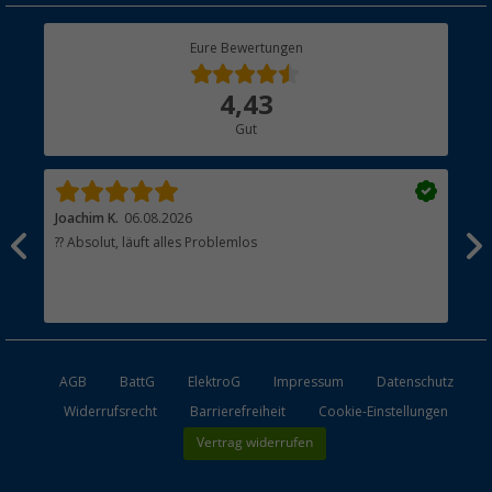
Rücksendung
Berger Bewusst
Eure Bewertungen
Bestellstatus
Über uns
4,43
Hauptkatalog
Gut
Händler werden
Joachim K.
06.08.2026
And
l
?? Absolut, läuft alles Problemlos
Sch
he
esen
AGB
BattG
ElektroG
Impressum
Datenschutz
Widerrufsrecht
Barrierefreiheit
Cookie-Einstellungen
Vertrag widerrufen