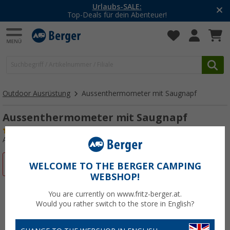
Urlaubs-SALE:
Top-Deals für dein Abenteuer!
Outdoor Ausrüstung
Aussenthermometer mit Saugnapf
Aussenthermometer mit Saugnapf
(84)
Art.-Nr.: 812390
%
WELCOME TO THE BERGER CAMPING
WEBSHOP!
You are currently on www.fritz-berger.at.
Would you rather switch to the store in English?