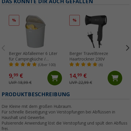
DAS KÖNNTE DIR AUCH GEFALLEN
%
%
Berger Abfalleimer 6 Liter
Berger TravelBreeze
für Campingküche /
Haartrockner 230V
Wohnwagen-Tür
(Über 100)
(6)
9,
€
14,
€
99
99
UVP 18,99 €
UVP 22,99 €
(
PRODUKTBESCHREIBUNG
Die Kleine mit dem großen Hubraum.
Für schnelle Beseitigung von Verstopfungen bei Abflüssen in
Haushalt und Gewerbe.
Pulsierende Anwendung löst die Verstopfung und spült den Abfluss
frei.