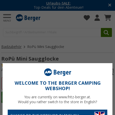
-20% auf Kleidung und Schuhe
Mit dem Aktionscode
20SSV
Badzubehör
RoPü Mini Saugglocke
RoPü Mini Saugglocke
(11)
Art.-Nr.: 262880
WELCOME TO THE BERGER CAMPING
%
WEBSHOP!
You are currently on www.fritz-berger.at.
Would you rather switch to the store in English?