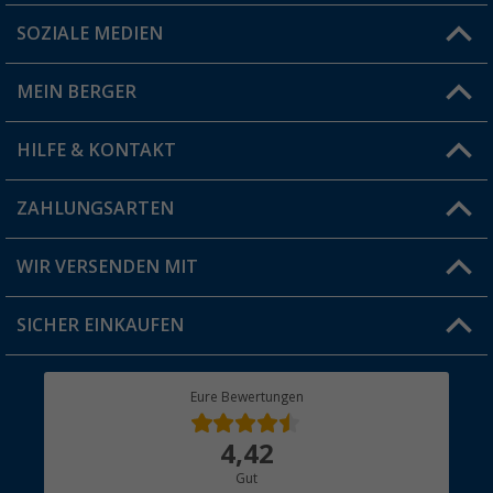
SOZIALE MEDIEN
Du hast eine Frage?
MEIN BERGER
Filiale finden
HILFE & KONTAKT
Vorteilskarte
Blog
ZAHLUNGSARTEN
FAQ & Kontakt
Produkttester
Versandinformationen
WIR VERSENDEN MIT
Jobs & Karriere
Click & Collect
SICHER EINKAUFEN
Geschenkgutschein
Rücksendung
Berger Bewusst
Eure Bewertungen
Bestellstatus
Über uns
4,42
Hauptkatalog
Gut