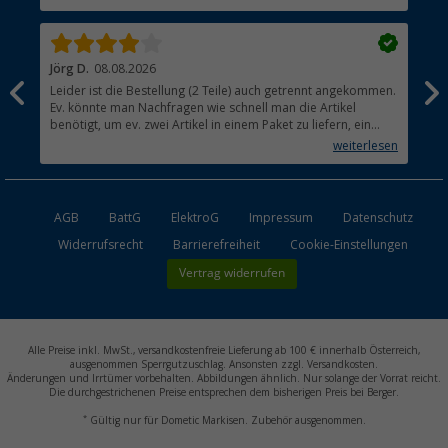
Händler werden
Jörg D.
08.08.2026
Uta
Leider ist die Bestellung (2 Teile) auch getrennt angekommen.
Ich
Ev. könnte man Nachfragen wie schnell man die Artikel
noc
benötigt, um ev. zwei Artikel in einem Paket zu liefern, ein
den
kleiner Beitrag um die Umwelt zu schonen.
weiterlesen
AGB
BattG
ElektroG
Impressum
Datenschutz
Widerrufsrecht
Barrierefreiheit
Cookie-Einstellungen
Vertrag widerrufen
Alle Preise inkl. MwSt., versandkostenfreie Lieferung ab 100 € innerhalb Österreich,
ausgenommen Sperrgutzuschlag. Ansonsten zzgl. Versandkosten.
Änderungen und Irrtümer vorbehalten. Abbildungen ähnlich. Nur solange der Vorrat reicht.
Die durchgestrichenen Preise entsprechen dem bisherigen Preis bei Berger.
*
Gültig nur für Dometic Markisen. Zubehör ausgenommen.