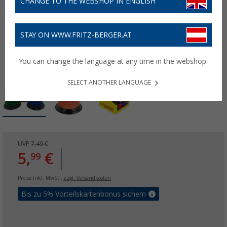
CHANGE TO THE WEBSHOP IN ENGLISH
STAY ON WWW.FRITZ-BERGER.AT
You can change the language at any time in the webshop.
SELECT ANOTHER LANGUAGE
UVP
7,49 €
5,
€
99
Preise inkl. MwSt.,
zzgl. Versandkosten
Bis zu 5% Vorteilskartenbonus sichern