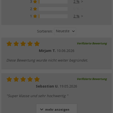
3
2 %
Lilie WeißGELB Gerade-Verbinder
(14)
2
0 %
3,
€
99
1
2 %
ab
6,99 €
Neueste
Sortieren:
Verifizierte Bewertung
Lilie WeißGELB T-Verbinder
Mirjam T.
10.06.2026
(14)
3,
€
99
Diese Bewertung wurde nicht weiter begründet.
ab
5,99 €
Verifizierte Bewertung
Sebastian U.
19.05.2026
Lilie WeißGELB Wasserverteilerblock
"Super klasse und sehr hochwertig "
57,
€
99
mehr anzeigen