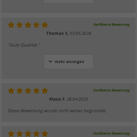
Verifizierte Bewertung
Lilie WeißGELB Winkel-Verbinder
Thomas S.
03.05.2026
(3)
3,
€
99
"Gute Qualität "
ab
6,99 €
mehr anzeigen
Lilie WeißGELB Y-Abzweig-Verbinder 10 mm
(4)
Verifizierte Bewertung
6,
€
50
Klaus F.
28.04.2026
Diese Bewertung wurde nicht weiter begründet.
Verifizierte Bewertung
Lilie WeißGELB Y-Verbinder