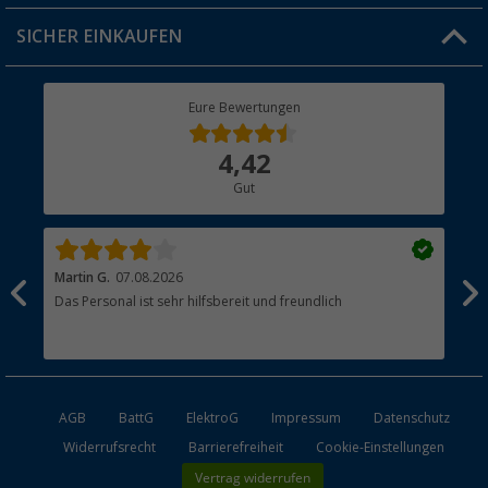
Jobs & Karriere
Click & Collect
SICHER EINKAUFEN
Geschenkgutschein
Rücksendung
Berger Bewusst
Eure Bewertungen
Bestellstatus
Über uns
4,42
Hauptkatalog
Gut
Händler werden
Martin G.
07.08.2026
Jue
Das Personal ist sehr hilfsbereit und freundlich
Per
AGB
BattG
ElektroG
Impressum
Datenschutz
Widerrufsrecht
Barrierefreiheit
Cookie-Einstellungen
Vertrag widerrufen