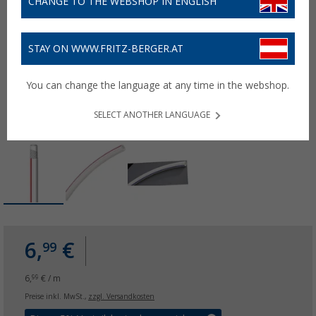
CHANGE TO THE WEBSHOP IN ENGLISH
STAY ON WWW.FRITZ-BERGER.AT
You can change the language at any time in the webshop.
SELECT ANOTHER LANGUAGE
6,
€
99
6,
€ / m
99
Preise inkl. MwSt.,
zzgl. Versandkosten