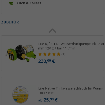
Click & Collect
ZUBEHÖR
Lilie IQflo 11.1 Wasserdruckpumpe inkl. 2 A
mm 12V 2,4 bar 11 l/min
(1)
230,
€
00
Lilie Native Trinkwasserschlauch für Warm-
10x16 mm
25,
€
99
ab