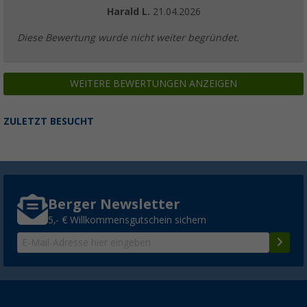
Harald L.
21.04.2026
(8)
4,
€
99
ab
6,99 €
Diese Bewertung wurde nicht weiter begründet.
WEITERE BEWERTUNGEN ANZEIGEN
ZULETZT BESUCHT
Berger Newsletter
5,- € Willkommensgutschein sichern