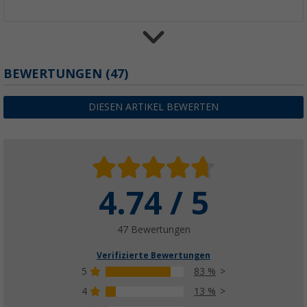
BEWERTUNGEN
(47)
Lilie Trinkwasserschlauch Set 10 x 16 mm
77,
€
99
DIESEN ARTIKEL BEWERTEN
4.74 / 5
Lilie WeißGELB Federbandschellen 5er Set
(21)
8,
€
99
47 Bewertungen
ab
Verifizierte Bewertungen
5
83 %
4
13 %