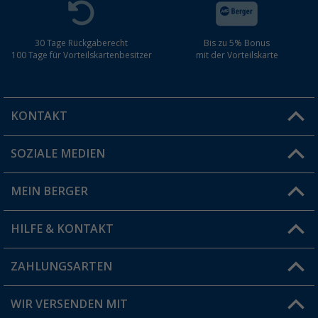
30 Tage Rückgaberecht
Bis zu 5% Bonus
100 Tage für Vorteilskartenbesitzer
mit der Vorteilskarte
KONTAKT
SOZIALE MEDIEN
Du hast eine Frage?
MEIN BERGER
Filiale finden
HILFE & KONTAKT
Vorteilskarte
Blog
ZAHLUNGSARTEN
FAQ & Kontakt
Produkttester
Versandinformationen
WIR VERSENDEN MIT