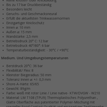
Keine Knoten- oder Knickbildung
Bis zu 17 bar Druckbeständig
Besonders leicht
Geruchs- und Geschmacksneural
Erfüllt die aktuellsten Trinkwassernormen
Einzigartiger Knickschutz
Innen ⌀: 10 mm
Außen ⌀: 15 mm
Wandstärke: 2,5 mm
Betriebsdruck 20° C: 12 bar
Betriebsdruck 40°/80°: 6 bar
Temperaturbeständigkeit: - 30°C / +90°C
Medium. Und Umgebungstemperaturen
Berstdruck 20°C: 36 bar
Flexibilität/ Flex: 8
Kleinster Biegeradius: 50 mm
Toleranz Innen ⌀: +/- 0,3 mm
Shore-A-Härte: 65/65
Gewicht: 89g/m
Farbe: weiß mit roter Linie / Linie native- KTW/DVGW - W210
Material: LM T108 (TPU9) Thermoplastisches Polyurethan ,
Glatte Oberfläche aus patentierter Polymer-Mischung mit
spezieller Food Contact Qualität und einzigartiger Textilgewebe-