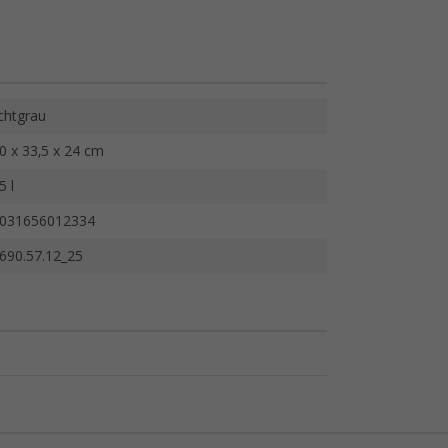
ichtgrau
0 x 33,5 x 24 cm
5 l
031656012334
690.57.12_25