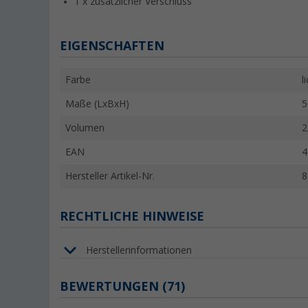
1 x zusätzlicher Verschluss
EIGENSCHAFTEN
Farbe
l
Maße (LxBxH)
5
Volumen
2
EAN
4
Hersteller Artikel-Nr.
8
RECHTLICHE HINWEISE
Herstellerinformationen
BEWERTUNGEN
(71)