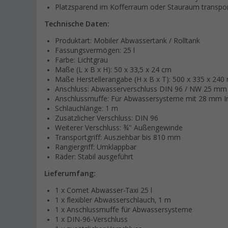
Platzsparend im Kofferraum oder Stauraum transpor
Technische Daten:
Produktart: Mobiler Abwassertank / Rolltank
Fassungsvermögen: 25 l
Farbe: Lichtgrau
Maße (L x B x H): 50 x 33,5 x 24 cm
Maße Herstellerangabe (H x B x T): 500 x 335 x 24
Anschluss: Abwasserverschluss DIN 96 / NW 25 mm
Anschlussmuffe: Für Abwassersysteme mit 28 mm 
Schlauchlänge: 1 m
Zusätzlicher Verschluss: DIN 96
Weiterer Verschluss: ¾" Außengewinde
Transportgriff: Ausziehbar bis 810 mm
Rangiergriff: Umklappbar
Räder: Stabil ausgeführt
Lieferumfang:
1 x Comet Abwasser-Taxi 25 l
1 x flexibler Abwasserschlauch, 1 m
1 x Anschlussmuffe für Abwassersysteme
1 x DIN-96-Verschluss