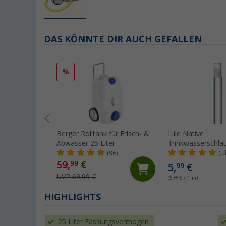
DAS KÖNNTE DIR AUCH GEFALLEN
%
Berger Rolltank für Frisch- &
Lilie Native
Abwasser 25 Liter
Trinkwasserschlau
Kaltwasser 10x1
(96)
(Ü
(Meterware)
59,
€
99
5,
€
99
UVP 69,99 €
(5,
99
€ / 1 m)
HIGHLIGHTS
25 Liter Fassungsvermögen