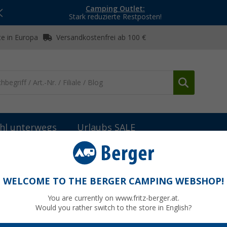
Camping Outlet:
Stark reduzierte Restposten!
e in Europa
Versandkostenfrei ab 100 €
hl unterwegs
Urlaubs SALE
Ab- & Grauwassertanks
Comet Abwasser-Taxi 25 Liter Komplett-S
lett-Set mit Schlauch
WELCOME TO THE BERGER CAMPING WEBSHOP!
You are currently on www.fritz-berger.at.
Would you rather switch to the store in English?
bisher
80