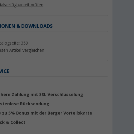
lialverfügbarkeit prüfen
IONEN & DOWNLOADS
talogseite: 359
esen Artikel vergleichen
VICE
e mit
Lilie Native
Lilie Wasserschlauc
r 13 Liter
Trinkwasserschlauch für
10x14 mm (Meterw
Warmwasser 10x15 mm
er 100)
(47)
(82)
chere Zahlung mit SSL Verschlüsselung
(Meterware)
6,
€
3,
€
99
99
stenlose Rücksendung
(6,
99
€ / 1 m)
(3,
99
€ / 1 m)
s zu 5% Bonus mit der Berger Vorteilskarte
ick & Collect