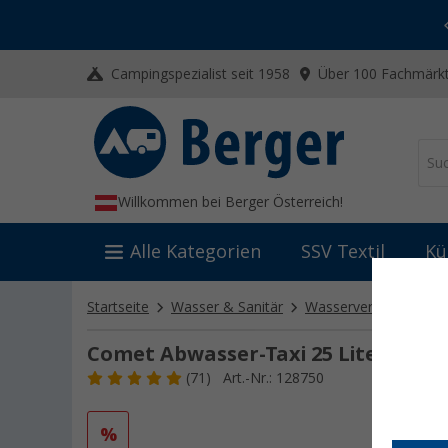
-20% auf Kleidung und Schuhe
Mit dem Aktionscode
20SSV
Campingspezialist seit 1958
Über 100 Fachmärkt
Willkommen bei Berger Österreich!
Alle Kategorien
SSV Textil
Kü
Startseite
Wasser & Sanitär
Wasserversorgung
Comet Abwasser-Taxi 25 Liter Komp
(71)
Art.-Nr.: 128750
%