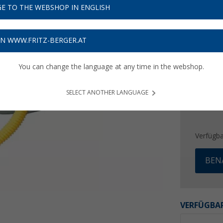
67,
9
E TO THE WEBSHOP IN ENGLISH
Preise inkl
ON WWW.FRITZ-BERGER.AT
Bis zu 
You can change the language at any time in the webshop.
SELECT ANOTHER LANGUAGE
Verfügba
BEN
VERFÜGBAR