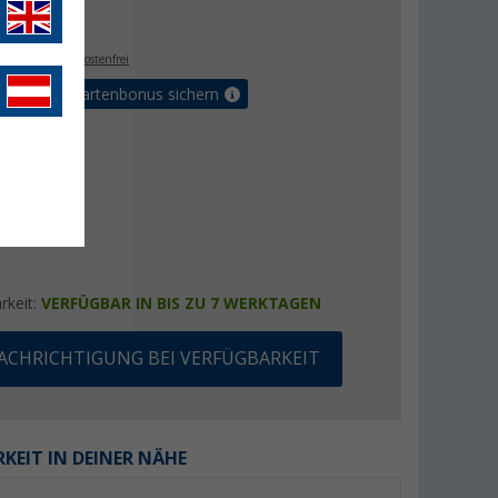
€
9
. MwSt.,
versandkostenfrei
5% Vorteilskartenbonus sichern
rkeit:
VERFÜGBAR IN BIS ZU 7 WERKTAGEN
ACHRICHTIGUNG BEI VERFÜGBARKEIT
KEIT IN DEINER NÄHE