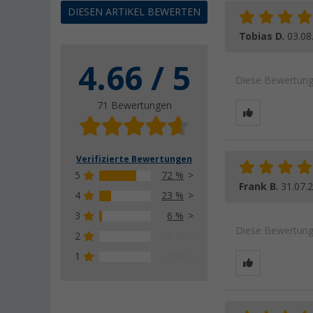
DIESEN ARTIKEL BEWERTEN
Tobias D.
03.08
4.66 / 5
Diese Bewertung 
71 Bewertungen
Verifizierte Bewertungen
5
72 %
Frank B.
31.07.
4
23 %
3
6 %
Diese Bewertung 
2
0 %
1
0 %