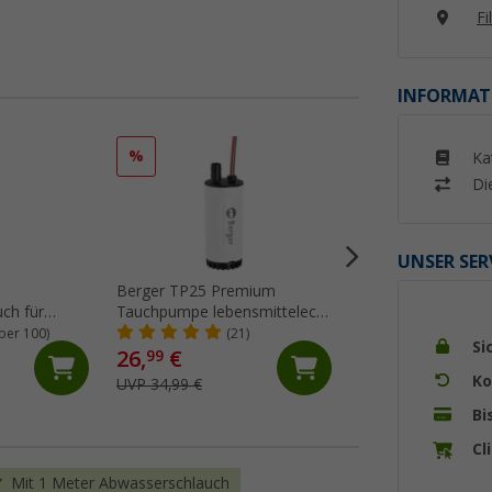
Fi
INFORMAT
%
%
Ka
Di
UNSER SER
Berger TP25 Premium
Berger Einfüllkann
ch für
Tauchpumpe lebensmittelecht
flexiblem Ausgieße
5 mm
12V 1,8 bar 25 l/min
ber 100)
(21)
(Üb
Si
26,
€
19,
€
99
99
Ko
UVP 34,99 €
UVP 29,99 €
Bi
Cl
Mit 1 Meter Abwasserschlauch