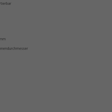
tierbar
0 mm
Innendurchmesser