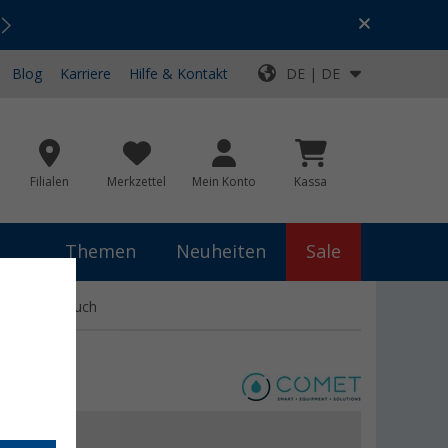
Urlaubs-SALE:
Top-Deals für dein Abenteuer!
Blog
Karriere
Hilfe & Kontakt
DE | DE
Filialen
Merkzettel
Mein Konto
Kassa
Themen
Neuheiten
Sale
et mit Schlauch
,99 €