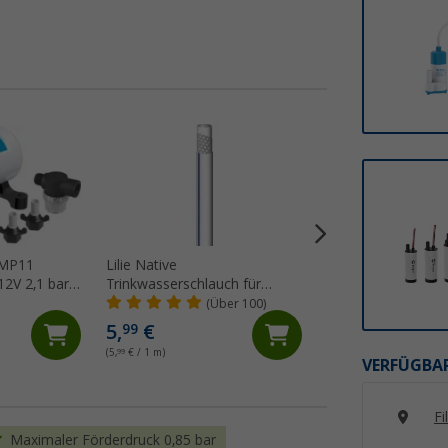
%
 MP11
Lilie Native
Berger Einfüllkann
Trinkwasserschlauch für
flexiblem Ausgieße
Kaltwasser 10x15 mm
(Über 100)
(Üb
(Meterware)
19,
€
99
5,
€
99
UVP 29,99 €
(5,
99
€ / 1 m)
VERFÜGBAR
Fi
Maximaler Förderdruck 0,85 bar