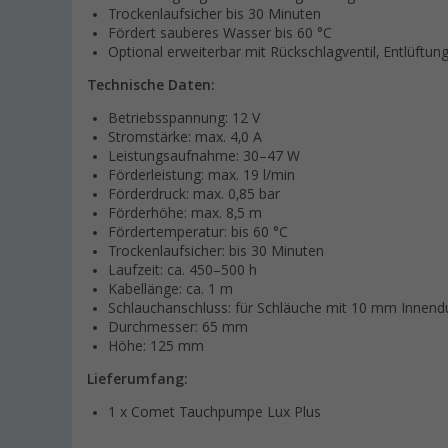
Trockenlaufsicher bis 30 Minuten
Fördert sauberes Wasser bis 60 °C
Optional erweiterbar mit Rückschlagventil, Entlüftung
Technische Daten:
Betriebsspannung: 12 V
Stromstärke: max. 4,0 A
Leistungsaufnahme: 30–47 W
Förderleistung: max. 19 l/min
Förderdruck: max. 0,85 bar
Förderhöhe: max. 8,5 m
Fördertemperatur: bis 60 °C
Trockenlaufsicher: bis 30 Minuten
Laufzeit: ca. 450–500 h
Kabellänge: ca. 1 m
Schlauchanschluss: für Schläuche mit 10 mm Innen
Durchmesser: 65 mm
Höhe: 125 mm
Lieferumfang:
1 x Comet Tauchpumpe Lux Plus