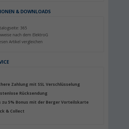
IONEN & DOWNLOADS
talogseite: 365
nweise nach dem ElektroG
esen Artikel vergleichen
VICE
chere Zahlung mit SSL Verschlüsselung
stenlose Rücksendung
s zu 5% Bonus mit der Berger Vorteilskarte
ick & Collect