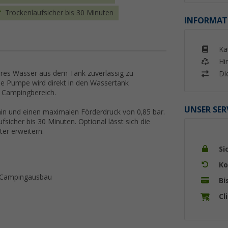
Trockenlaufsicher bis 30 Minuten
INFORMAT
Ka
Hi
res Wasser aus dem Tank zuverlässig zu
Di
 Pumpe wird direkt in den Wassertank
m Campingbereich.
UNSER SER
/min und einen maximalen Förderdruck von 0,85 bar.
ufsicher bis 30 Minuten. Optional lässt sich die
ter erweitern.
Si
Ko
 Campingausbau
Bi
Cl