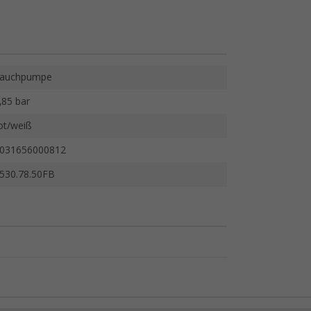
auchpumpe
,85 bar
ot/weiß
031656000812
530.78.50FB