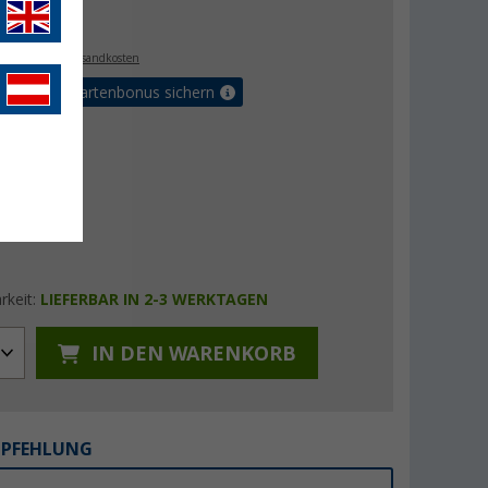
€
9
. MwSt.,
zzgl. Versandkosten
5% Vorteilskartenbonus sichern
rkeit:
LIEFERBAR IN 2-3 WERKTAGEN
IN DEN WARENKORB
MPFEHLUNG