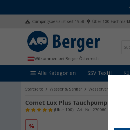
-20% auf Kleidung und Schuhe
Mit dem Aktionscode
20SSV
Campingspezialist seit 1958
Über 100 Fachmärkt
Willkommen bei Berger Österreich!
Alle Kategorien
SSV Textil
Kü
Startseite
Wasser & Sanitär
Wasserversorgung
Comet Lux Plus Tauchpumpe 12 V 19
(
Über
100)
Art.-Nr.: 270060
%