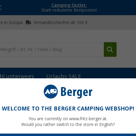
Camping Outlet:
Stark reduzierte Restposten!
e in Europa
Versandkostenfrei ab 100 €
hl unterwegs
Urlaubs SALE
Wasserpumpen
Comet Lux Plus Tauchpumpe 12 V 19 l/min 0,85 b
 l/min 0,85 bar für Wohnmobil und Caravan
WELCOME TO THE BERGER CAMPING WEBSHOP!
You are currently on www.fritz-berger.at.
Would you rather switch to the store in English?
bisher
18