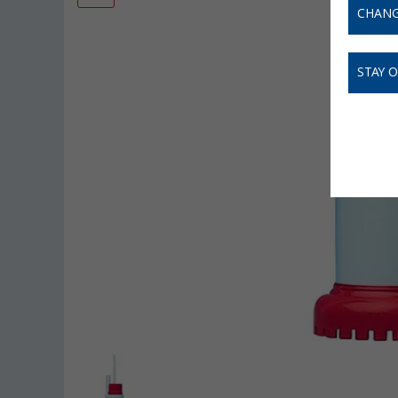
CHANG
STAY 