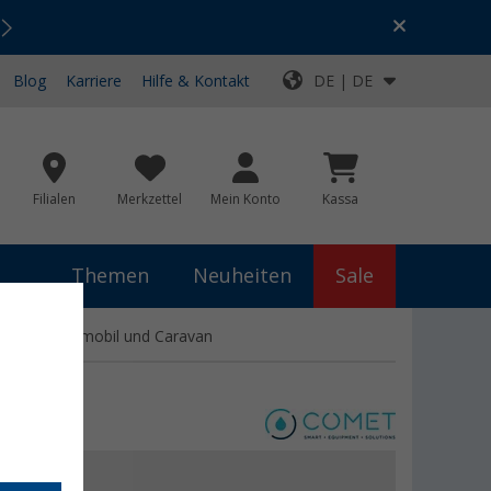
Urlaubs-SALE:
Top-Deals für dein Abenteuer!
Blog
Karriere
Hilfe & Kontakt
DE | DE
Filialen
Merkzettel
Mein Konto
Kassa
Themen
Neuheiten
Sale
ar für Wohnmobil und Caravan
,99 €