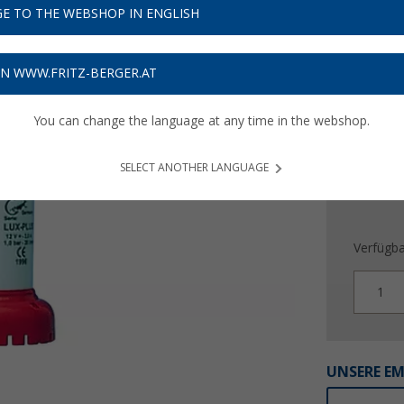
17,
9
E TO THE WEBSHOP IN ENGLISH
Preise inkl
ON WWW.FRITZ-BERGER.AT
Bis zu 
You can change the language at any time in the webshop.
SELECT ANOTHER LANGUAGE
Verfügba
1
UNSERE E