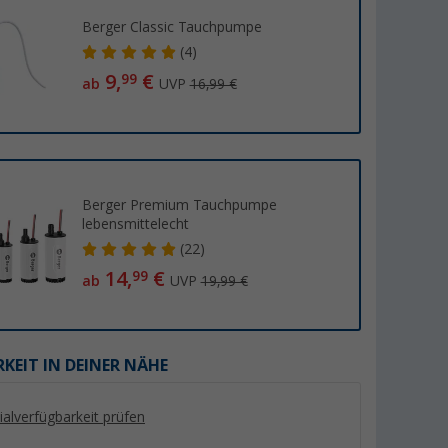
Berger Classic Tauchpumpe
(4)
9,
€
99
ab
UVP
16,99 €
Berger Premium Tauchpumpe
lebensmittelecht
(22)
e mit
Lilie Native
Lilie Wasserschlauc
14,
€
99
ab
UVP
19,99 €
r 13 Liter
Trinkwasserschlauch für
10x14 mm (Meterw
Warmwasser 10x15 mm
er 100)
(47)
(82)
(Meterware)
6,
€
3,
€
99
99
(6,
99
€ / 1 m)
(3,
99
€ / 1 m)
KEIT IN DEINER NÄHE
lialverfügbarkeit prüfen