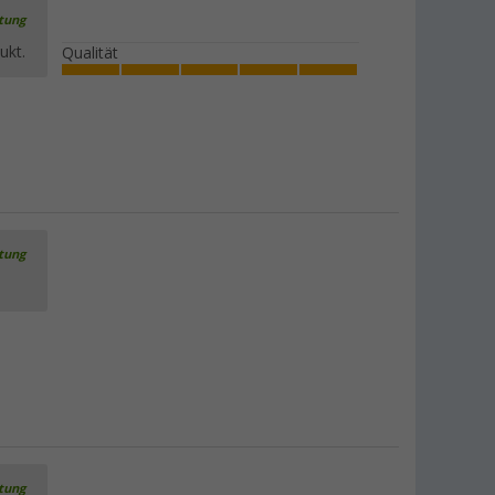
rtung
ukt.
Qualität
rtung
rtung