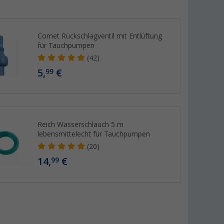
Comet Rückschlagventil mit Entlüftung
für Tauchpumpen
(42)
5,
€
99
Reich Wasserschlauch 5 m
lebensmittelecht für Tauchpumpen
(20)
14,
€
99