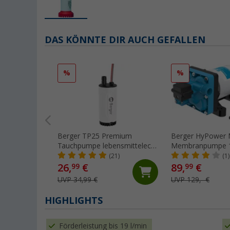
DAS KÖNNTE DIR AUCH GEFALLEN
%
%
Berger TP25 Premium
Berger HyPower
Tauchpumpe lebensmittelecht
Membranpumpe 12V 2,1 bar
12V 1,8 bar 25 l/min
11,3 l/min
(21)
(1)
26,
€
89,
€
99
99
UVP 34,99 €
UVP 129,- €
HIGHLIGHTS
Förderleistung bis 19 l/min