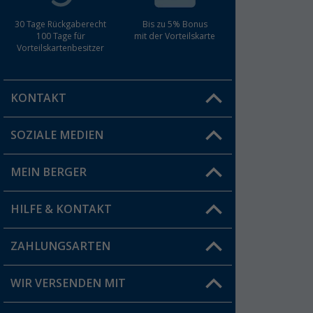
30 Tage Rückgaberecht
Bis zu 5% Bonus
100 Tage für
mit der Vorteilskarte
Vorteilskartenbesitzer
KONTAKT
SOZIALE MEDIEN
Du hast eine Frage?
MEIN BERGER
Filiale finden
HILFE & KONTAKT
Vorteilskarte
Blog
ZAHLUNGSARTEN
FAQ & Kontakt
Produkttester
Versandinformationen
WIR VERSENDEN MIT
Jobs & Karriere
Click & Collect