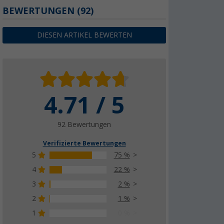
BEWERTUNGEN
(92)
MPK Plisseerahmen Vision Vent S pro
Montage Kit
44,
€
99
DIESEN ARTIKEL BEWERTEN
UVP
59,99 €
4.71 / 5
92 Bewertungen
Verifizierte Bewertungen
5
75 %
4
22 %
3
2 %
2
1 %
1
0 %