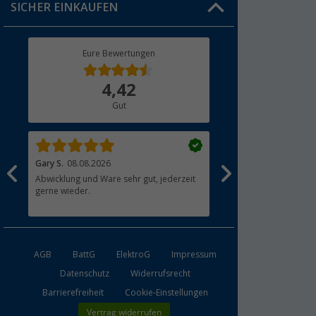
SICHER EINKAUFEN
Geschenkgutschein
Rücksendung
Berger Bewusst
Eure Bewertungen
Bestellstatus
Über uns
4,42
Hauptkatalog
Gut
Händler werden
Gary S.
08.08.2026
Roland E.
08.08.2026
Abwicklung und Ware sehr gut, jederzeit
Alles gut gelaufen. War
gerne wieder.
Ordnung. Danke
AGB
BattG
ElektroG
Impressum
Datenschutz
Widerrufsrecht
Barrierefreiheit
Cookie-Einstellungen
Vertrag widerrufen