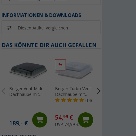
INFORMATIONEN & DOWNLOADS
Diesen Artikel vergleichen
DAS KÖNNTE DIR AUCH GEFALLEN
%
%
Berger Vent Midi
Berger Turbo Vent
Estorfer E 151
Dachhaube mit
Dachhaube mit
Leistenfüller PVC
LED-Beleuchtung,
Ventilator und
Breite 11,8 mm
(14)
(46
Moskitoschutz &
Moskitonetz 28 x
Meterware
Verdunkelungsrollo
28 cm 12 V
schwarz
1,
€
50
54,
€
99
50 x 50 cm
transparent
UVP 4,99 €
189,- €
UVP 74,99 €
(1,
50
€ / 1 m²)