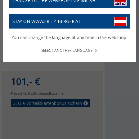
CHANGE TO THE WEBSHOP IN ENGLISH
STAY ON WWW.FRITZ-BERGER.AT
You can change the language at any time in the webshop.
SELECT ANOTHER LANGUAGE
101,- €
Preise inkl. MwSt.,
versandkostenfrei
3,03
€ Vorteilskartenbonus sichern