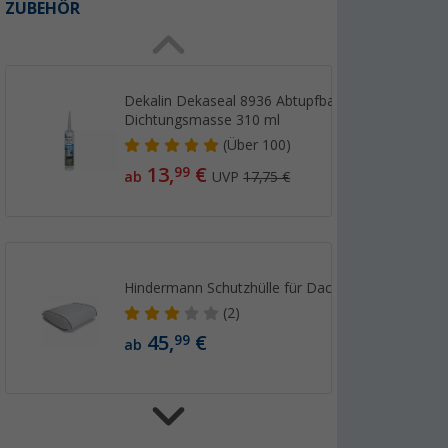
ZUBEHÖR
Dekalin Dekaseal 8936 Abtupfbare
Dichtungsmasse 310 ml
(
Über
100)
13,
€
99
ab
UVP
17,75 €
Hindermann Schutzhülle für Dachhauben
(2)
45,
€
99
ab