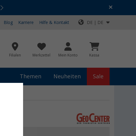
Urlaubs-SALE:
Top-Deals für dein Abenteuer!
Blog
Karriere
Hilfe & Kontakt
DE | DE
Filialen
Merkzettel
Mein Konto
Kassa
Themen
Neuheiten
Sale