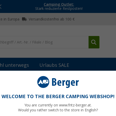
Camping Outlet:
Stark reduzierte Restposten!
e in Europa
Versandkostenfrei ab 100 €
hl unterwegs
Urlaubs SALE
Sachbücher & Lustiges
Buch Autokennzeichen
WELCOME TO THE BERGER CAMPING WEBSHOP!
You are currently on www.fritz-berger.at.
Would you rather switch to the store in English?