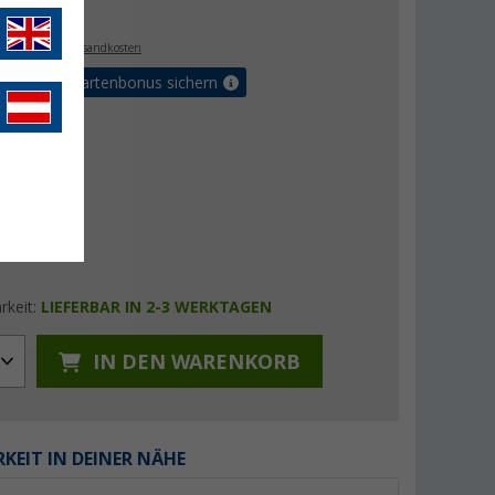
€
. MwSt.,
zzgl. Versandkosten
5% Vorteilskartenbonus sichern
rkeit:
LIEFERBAR IN 2-3 WERKTAGEN
IN DEN WARENKORB
KEIT IN DEINER NÄHE