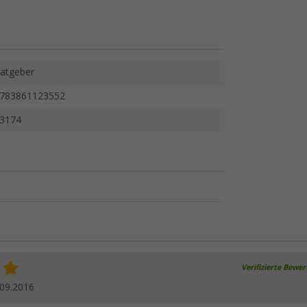
atgeber
783861123552
3174
Verifizierte Bewe
.09.2016