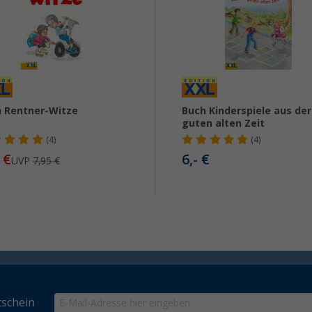
 Rentner-Witze
Buch Kinderspiele aus der
guten alten Zeit
(4)
(4)
€
6,- €
UVP
7,95 €
schein