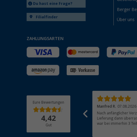
Du hast eine Frage?
Berger B
Filialfinder
Über uns
ZAHLUNGSARTEN
Eure Bewertungen
Josef N.
07.08.2026
Manfred R.
07.08.2026
Alles Bestens, Artikel funktioniert einwandfrei
Nach anfänglicher Verz
4,42
Lieferung dann überras
war bei immerhin 3 Tei
Gut
beachtlich und für mich 
Bestandteile waren gut