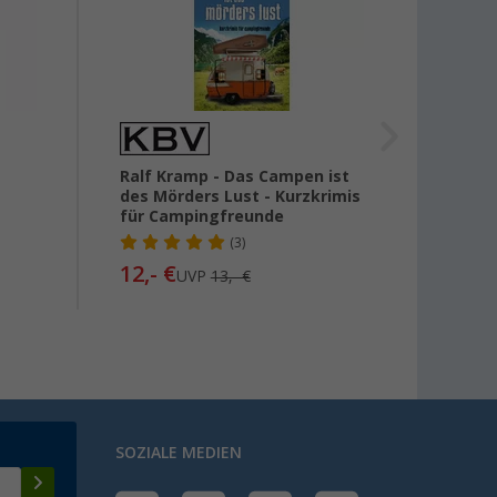
Ralf Kramp - Das Campen ist
Torste
des Mörders Lust - Kurzkrimis
die e
für Campingfreunde
wisse
(3)
12,- €
14,
99
UVP
13,- €
SOZIALE MEDIEN