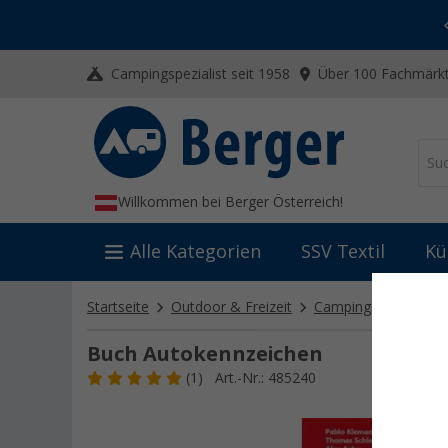
-20% auf Kleidung und Schuhe
Mit dem Aktionscode
20SSV
Campingspezialist seit 1958
Über 100 Fachmärkt
Willkommen bei Berger Österreich!
Alle Kategorien
SSV Textil
Kü
Startseite
Outdoor & Freizeit
Campingliteratur
Buch Autokennzeichen
(1)
Art.-Nr.: 485240