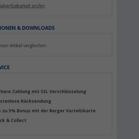
lialverfügbarkeit prüfen
IONEN & DOWNLOADS
esen Artikel vergleichen
VICE
uf Deutsch
Andreas Austilat - Hotel kann
Marie-Christine Holl
jeder. Meine Frau, unser
LIFE - Mein persönl
chere Zahlung mit SSL Verschlüsselung
Wohnwagen und ich
Logbuch
(10)
(2)
stenlose Rücksendung
11,- €
15,
€
99
s zu 5% Bonus mit der Berger Vorteilskarte
ick & Collect