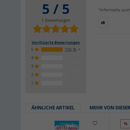
5 / 5
"Informativ, aus
1 Bewertungen
Verifizierte Bewertungen
5
100 %
4
0 %
3
0 %
2
0 %
1
0 %
ÄHNLICHE ARTIKEL
MEHR VON DIESE
%