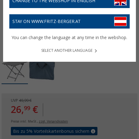
CHANGE TO THE WEBSHOP IN ENGLISH
STAY ON WWW.FRITZ-BERGER.AT
You can change the language at any time in the webshop.
SELECT ANOTHER LANGUAGE
UVP
49,99 €
26,
€
99
Preise inkl. MwSt.,
zzgl. Versandkosten
Bis zu 5% Vorteilskartenbonus sichern