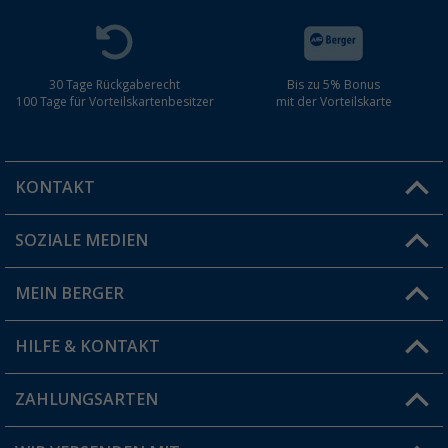
30 Tage Rückgaberecht
Bis zu 5% Bonus
100 Tage für Vorteilskartenbesitzer
mit der Vorteilskarte
KONTAKT
SOZIALE MEDIEN
Du hast eine Frage?
MEIN BERGER
Filiale finden
HILFE & KONTAKT
Vorteilskarte
Blog
ZAHLUNGSARTEN
FAQ & Kontakt
Produkttester
Versandinformationen