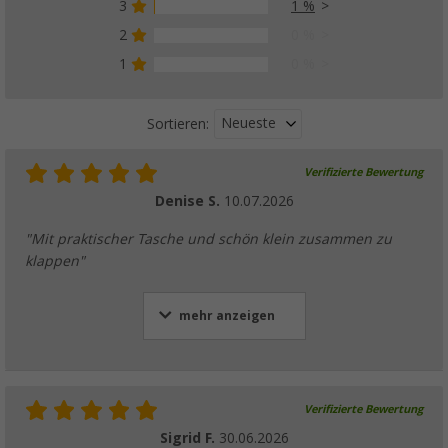
3
1 %
Berger Sirmione Air Aufblasbares Vorzelt 
(28)
2
0 %
899,
€
00
1
0 %
ab
UVP
999,- €
Neueste
Sortieren:
Verifizierte Bewertung
Denise S.
10.07.2026
"Mit praktischer Tasche und schön klein zusammen zu
klappen"
mehr anzeigen
Verifizierte Bewertung
Sigrid F.
30.06.2026