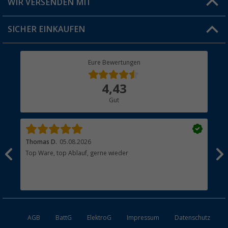
WIR VERSENDEN MIT
Jobs & Karriere
Click & Collect
SICHER EINKAUFEN
Geschenkgutschein
Rücksendung
Berger Bewusst
Eure Bewertungen
Bestellstatus
Über uns
4,43
Hauptkatalog
Gut
Händler werden
Thomas D.
05.08.2026
Kla
Top Ware, top Ablauf, gerne wieder
Wie
ein
AGB
BattG
ElektroG
Impressum
Datenschutz