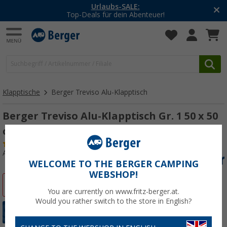
Urlaubs-SALE:
Top-Deals für dein Abenteuer!
Klapptische
Berger Treviso Alu-Klapptisch
Berger Treviso Alu-Klapptisch Gr. 1 50 x 50
cm
(
Über
100)
Art.-Nr.: 712420
WELCOME TO THE BERGER CAMPING
WEBSHOP!
%
You are currently on www.fritz-berger.at.
Would you rather switch to the store in English?