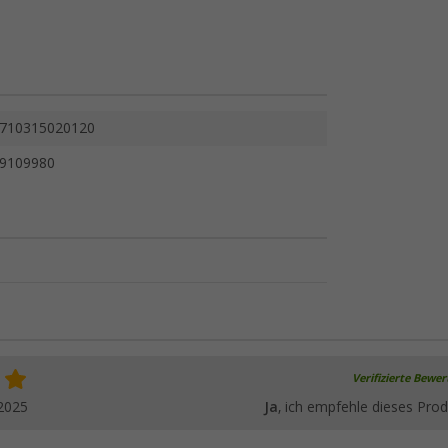
710315020120
9109980
Verifizierte Bewe
2025
Ja
, ich empfehle dieses Prod