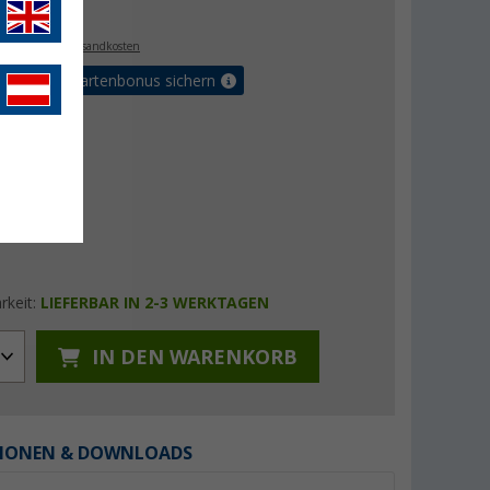
€
. MwSt.,
zzgl. Versandkosten
5% Vorteilskartenbonus sichern
rkeit:
LIEFERBAR IN 2-3 WERKTAGEN
IN DEN WARENKORB
IONEN & DOWNLOADS