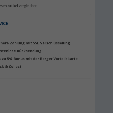
esen Artikel vergleichen
VICE
%
%
chere Zahlung mit SSL Verschlüsselung
stenlose Rücksendung
s zu 5% Bonus mit der Berger Vorteilskarte
ick & Collect
für
Thetford Ersatzpumpe für C2
Thetford Fresh-Up 
/ C200 / C400
Serie Toiletten-
Aufbereitungsset
er 100)
(57)
(44)
49,
€
132,- €
99
UVP 64,87 €
UVP 195,- €