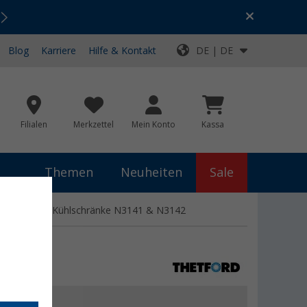
Urlaubs-SALE:
Top-Deals für dein Abenteuer!
Blog
Karriere
Hilfe & Kontakt
DE | DE
Filialen
Merkzettel
Mein Konto
Kassa
Themen
Neuheiten
Sale
 passend zu Kühlschränke N3141 & N3142
5