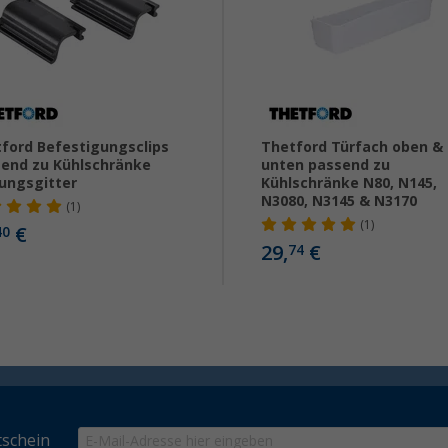
ford Befestigungsclips
Thetford Türfach oben &
end zu Kühlschränke
unten passend zu
ungsgitter
Kühlschränke N80, N145,
N3080, N3145 & N3170
(1)
(1)
€
40
29,
€
74
schein