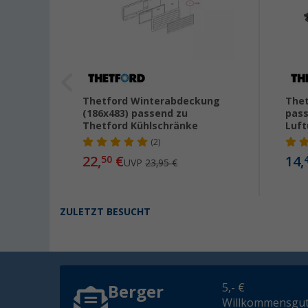
terung
Thetford Winterabdeckung
Thet
(186x483) passend zu
pass
Thetford Kühlschränke
Luft
(2)
22,
€
14,
50
UVP
23,95 €
ZULETZT BESUCHT
5,- €
Berger
Willkommensgut