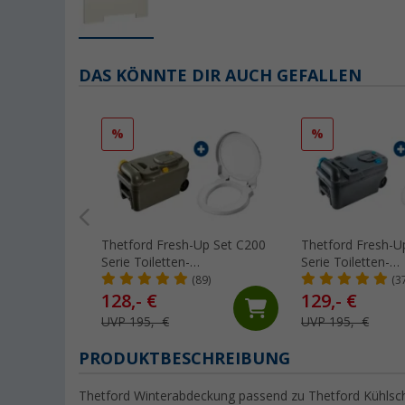
DAS KÖNNTE DIR AUCH GEFALLEN
%
%
Thetford Fresh-Up Set C200
Thetford Fresh-U
Serie Toiletten-
Serie Toiletten-
Aufbereitungsset 2 teilig
Aufbereitungsset 2
(89)
(3
128,- €
129,- €
UVP 195,- €
UVP 195,- €
PRODUKTBESCHREIBUNG
Thetford Winterabdeckung passend zu Thetford Kühls