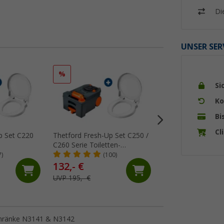
Di
UNSER SER
%
%
Si
Ko
Bi
Cl
p Set C220
Thetford Fresh-Up Set C250 /
Thetford Dichtung 
C260 Serie Toiletten-
Fäkalientank bzw.
 teilig
Aufbereitungsset 2 teilig
Toilettencassette
7)
(100)
(Üb
132,- €
16,
€
99
UVP 195,- €
UVP 21,37 €
chränke N3141 & N3142