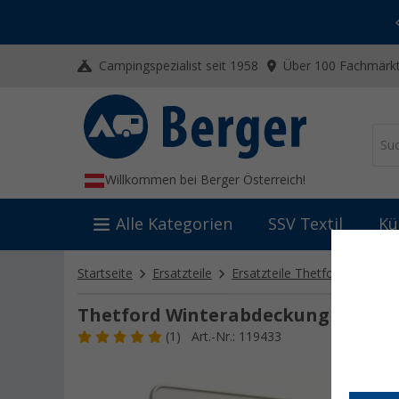
-20% auf Kleidung und Schuhe
Mit dem Aktionscode
20SSV
Campingspezialist seit 1958
Über 100 Fachmärkt
Willkommen bei Berger Österreich!
Alle Kategorien
SSV Textil
Kü
Startseite
Ersatzteile
Ersatzteile Thetford
Ersat
Thetford Winterabdeckung (257x43
(1)
Art.-Nr.: 119433