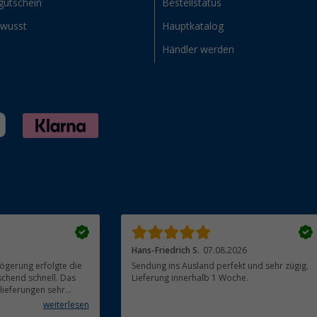
gutschein
Bestellstatus
ewusst
Hauptkatalog
Händler werden
Hans-Friedrich S.
07.08.2026
ögerung erfolgte die
Sendung ins Ausland perfekt und sehr zügig.
chend schnell. Das
Lieferung innerhalb 1 Woche.
llieferungen sehr
erfreulich. Alle
weiterlesen
 verpackt und in