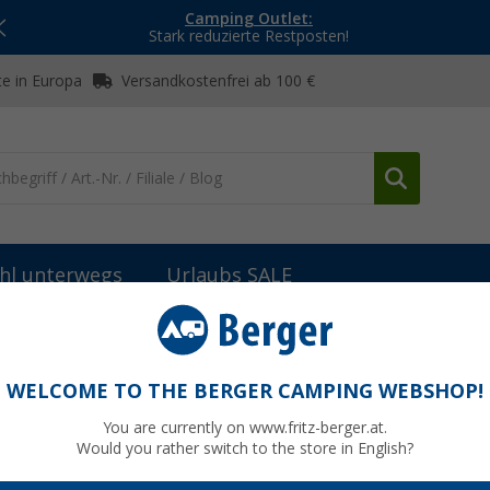
Camping Outlet:
Stark reduzierte Restposten!
e in Europa
Versandkostenfrei ab 100 €
hl unterwegs
Urlaubs SALE
zteile Thetford Kühlschränke
Thetford Winterabdeckung (257x432)
2) passend zu Kühlschränke N3141 & N3142
WELCOME TO THE BERGER CAMPING WEBSHOP!
You are currently on www.fritz-berger.at.
Would you rather switch to the store in English?
4