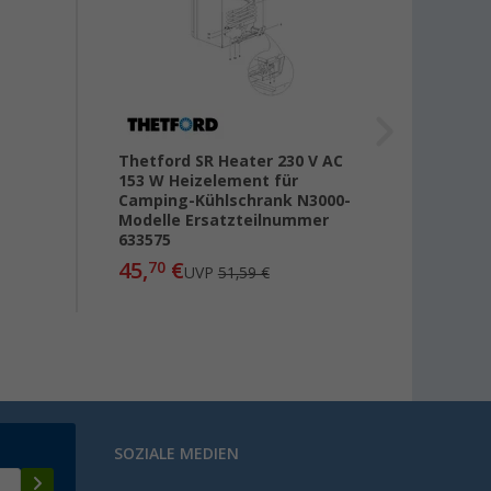
Thetford SR Heater 230 V AC
Thetf
153 W Heizelement für
für N
Camping-Kühlschrank N3000-
Ersat
Modelle Ersatzteilnummer
100,
633575
45,
€
70
UVP
51,59 €
SOZIALE MEDIEN