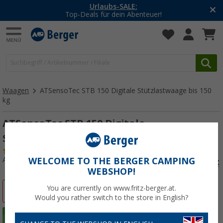
-20% auf Kleidung und Schuhe
Mit dem Aktionscode
20SSV
Waagen
ATSensoTec STB 150 Digitale Stützlastwaage bis 150
kg
ATSensoTec STB 150 Digitale
Stützlastwaage bis 150 kg
(
Über
100)
Art.-Nr.: 238610
WELCOME TO THE BERGER CAMPING
WEBSHOP!
You are currently on www.fritz-berger.at.
%
Would you rather switch to the store in English?