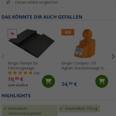
Diesen Artikel vergleichen
DAS KÖNNTE DIR AUCH GEFALLEN
%
Berger Rampe für
Berger Compact 150
Fahrzeugwaage
digitale Stützlastwaage bis
150 kg für
(44)
Anhängerkupplung
19,
€
99
34,
€
99
UVP 34,99 €
HIGHLIGHTS
innovatives
maximallast 150 kg
Sensormesssystem