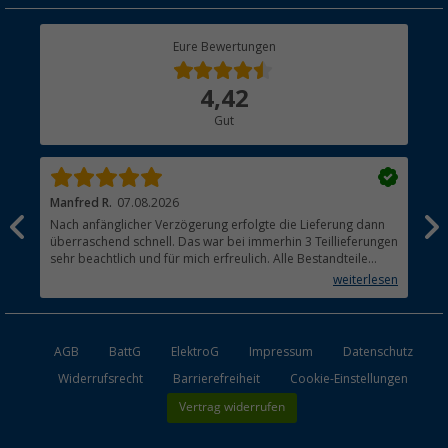
Rücksendung
Berger Bewusst
Eure Bewertungen
Bestellstatus
Über uns
4,42
Hauptkatalog
Gut
Händler werden
Manfred R.
07.08.2026
Han
Nach anfänglicher Verzögerung erfolgte die Lieferung dann
Sen
überraschend schnell. Das war bei immerhin 3 Teillieferungen
Lie
sehr beachtlich und für mich erfreulich. Alle Bestandteile
waren gut verpackt und in Ordnung. Das Gerät (Gasgrill)
weiterlesen
funktioniert bestens
AGB
BattG
ElektroG
Impressum
Datenschutz
Widerrufsrecht
Barrierefreiheit
Cookie-Einstellungen
Vertrag widerrufen