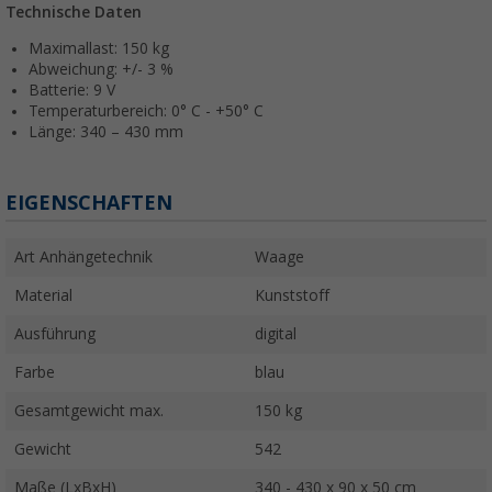
Technische Daten
Maximallast: 150 kg
Abweichung: +/- 3 %
Batterie: 9 V
Temperaturbereich: 0° C - +50° C
Länge: 340 – 430 mm
EIGENSCHAFTEN
Art Anhängetechnik
Waage
Material
Kunststoff
Ausführung
digital
Farbe
blau
Gesamtgewicht max.
150 kg
Gewicht
542
Maße (LxBxH)
340 - 430 x 90 x 50 cm