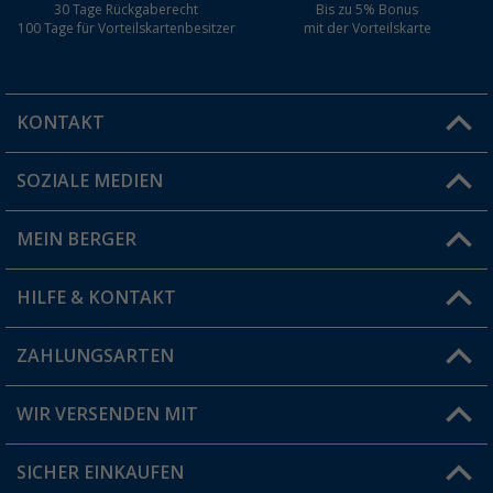
30 Tage Rückgaberecht
Bis zu 5% Bonus
100 Tage für Vorteilskartenbesitzer
mit der Vorteilskarte
KONTAKT
SOZIALE MEDIEN
Du hast eine Frage?
MEIN BERGER
Filiale finden
HILFE & KONTAKT
Vorteilskarte
Blog
ZAHLUNGSARTEN
FAQ & Kontakt
Produkttester
Versandinformationen
WIR VERSENDEN MIT
Jobs & Karriere
Click & Collect
SICHER EINKAUFEN
Geschenkgutschein