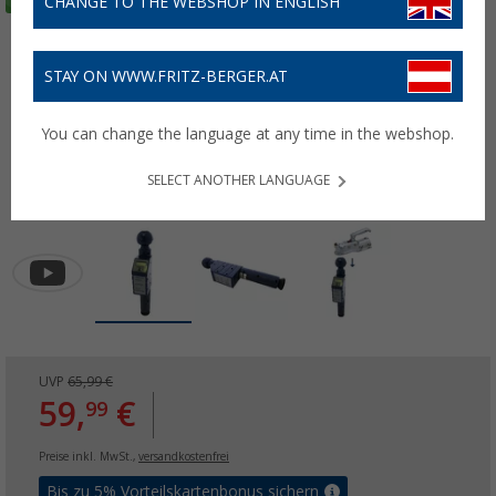
CHANGE TO THE WEBSHOP IN ENGLISH
STAY ON WWW.FRITZ-BERGER.AT
You can change the language at any time in the webshop.
SELECT ANOTHER LANGUAGE
UVP
65,99 €
59,
€
99
Preise inkl. MwSt.,
versandkostenfrei
Bis zu 5% Vorteilskartenbonus sichern